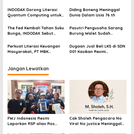
dengan Pasal UU ITE
Dunia
i
INDODAX Dorong Literasi
Diding Boneng Meninggal
p
Quantum Computing untuk
Dunia Dalam Usia 76 th
o
Perkuat Kesiapan Ekosistem
Blockchain
s
The Fed Kembali Tahan Suku
Pasutri Pengusaha Sarang
Bunga, INDODAX Sebut
Burung Walet Sudah
Kepastian Kebijakan Dorong
Berstatus Tersangka,
Sentimen Pasar
Pelapor Desak Polda Jambi
Perkuat Literasi Keuangan
Dugaan Jual Beli LKS di SDN
Segera Lakukan Penahanan
Masyarakat, PT MBK
001 Kasikan Resmi
Ventura Salurkan Bantuan
Dilaporkan ke Polres
Karpet Masjid di Pakuhaji
Kampar, Pemred – Pimum
Metroterkini.id Desak Usut
Jangan Lewatkan
Kasus Ini
FWJ Indonesia Resmi
Cak Sholeh Pengacara No
Laporkan RSP alias Ros
Viral No justice Meninggal
dengan Pasal UU ITE
Dunia