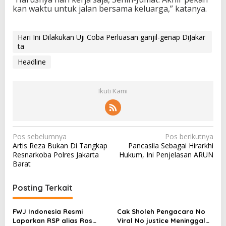
kan waktu untuk jalan bersama keluarga,” katanya.
Hari Ini Dilakukan Uji Coba Perluasan ganjil-genap DiJakar
ta
Headline
Ikuti Kami
N
Pos sebelumnya
Pos berikutnya
Artis Reza Bukan Di Tangkap
Pancasila Sebagai Hirarkhi
a
Resnarkoba Polres Jakarta
Hukum, Ini Penjelasan ARUN
v
Barat
i
Posting Terkait
g
a
FWJ Indonesia Resmi
Cak Sholeh Pengacara No
s
Laporkan RSP alias Ros
Viral No justice Meninggal