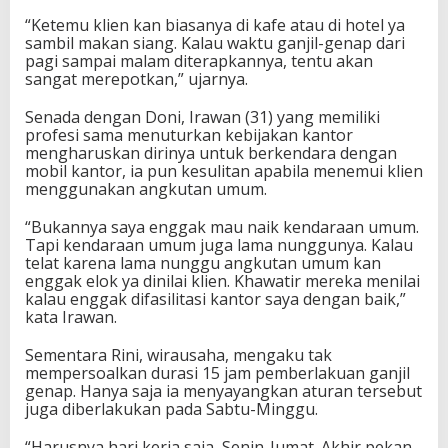
“Ketemu klien kan biasanya di kafe atau di hotel ya
sambil makan siang. Kalau waktu ganjil-genap dari
pagi sampai malam diterapkannya, tentu akan
sangat merepotkan,” ujarnya.
Senada dengan Doni, Irawan (31) yang memiliki
profesi sama menuturkan kebijakan kantor
mengharuskan dirinya untuk berkendara dengan
mobil kantor, ia pun kesulitan apabila menemui klien
menggunakan angkutan umum.
“Bukannya saya enggak mau naik kendaraan umum.
Tapi kendaraan umum juga lama nunggunya. Kalau
telat karena lama nunggu angkutan umum kan
enggak elok ya dinilai klien. Khawatir mereka menilai
kalau enggak difasilitasi kantor saya dengan baik,”
kata Irawan.
Sementara Rini, wirausaha, mengaku tak
mempersoalkan durasi 15 jam pemberlakuan ganjil
genap. Hanya saja ia menyayangkan aturan tersebut
juga diberlakukan pada Sabtu-Minggu.
“Harusnya hari kerja saja, Senin-Jumat. Akhir pekan