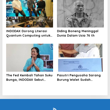
INDODAX Dorong Literasi
Diding Boneng Meninggal
Quantum Computing untuk
Dunia Dalam Usia 76 th
Perkuat Kesiapan Ekosistem
Blockchain
The Fed Kembali Tahan Suku
Pasutri Pengusaha Sarang
Bunga, INDODAX Sebut
Burung Walet Sudah
Kepastian Kebijakan Dorong
Berstatus Tersangka,
Sentimen Pasar
Pelapor Desak Polda Jambi
Segera Lakukan Penahanan