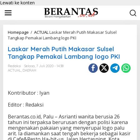
Lewati ke konten
Homepage
/
ACTUAL
Laskar Merah Putih Makasar Sulsel
Tangkap Pemakai Lambang logo PKI
Laskar Merah Putih Makasar Sulsel
Tangkap Pemakai Lambang logo PKI
Redaksi
Selasa, 7 Juli 2020 - 14:38
ACTUAL
,
DAERAH
Kontributor : Iyan
Editor : Redaksi
Berantas.co.id, Palu – Asrianti wanita berusia 26
tahun ini terpaksa berurusan dengan polisi karena
mengenakan pakaian yang menyerupai logo palu
arit. Ia diamankan saat tengah bekerja sebagai kasir
di Cafe&Resto Ha-bit-us, Jalan Hertasning, Kota