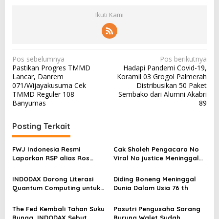
Ikuti Kami
N
Pos sebelumnya
Pos berikutnya
Pastikan Progres TMMD
Hadapi Pandemi Covid-19,
a
Lancar, Danrem
Koramil 03 Grogol Palmerah
v
071/Wijayakusuma Cek
Distribusikan 50 Paket
TMMD Reguler 108
Sembako dari Alumni Akabri
i
Banyumas
89
g
a
Posting Terkait
s
FWJ Indonesia Resmi
Cak Sholeh Pengacara No
i
Laporkan RSP alias Ros
Viral No justice Meninggal
p
dengan Pasal UU ITE
Dunia
o
INDODAX Dorong Literasi
Diding Boneng Meninggal
Quantum Computing untuk
Dunia Dalam Usia 76 th
s
Perkuat Kesiapan Ekosistem
Blockchain
The Fed Kembali Tahan Suku
Pasutri Pengusaha Sarang
Bunga, INDODAX Sebut
Burung Walet Sudah