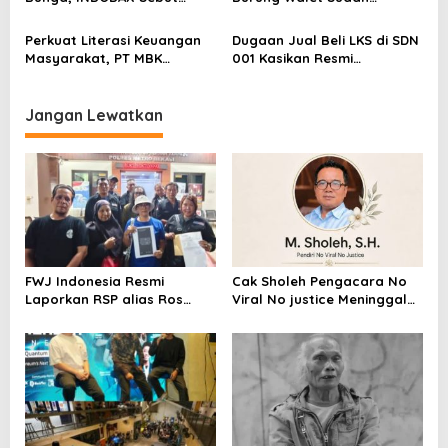
Kepastian Kebijakan Dorong
Berstatus Tersangka,
Sentimen Pasar
Pelapor Desak Polda Jambi
Perkuat Literasi Keuangan
Dugaan Jual Beli LKS di SDN
Segera Lakukan Penahanan
Masyarakat, PT MBK
001 Kasikan Resmi
Ventura Salurkan Bantuan
Dilaporkan ke Polres
Karpet Masjid di Pakuhaji
Kampar, Pemred – Pimum
Metroterkini.id Desak Usut
Jangan Lewatkan
Kasus Ini
FWJ Indonesia Resmi
Cak Sholeh Pengacara No
Laporkan RSP alias Ros
Viral No justice Meninggal
dengan Pasal UU ITE
Dunia