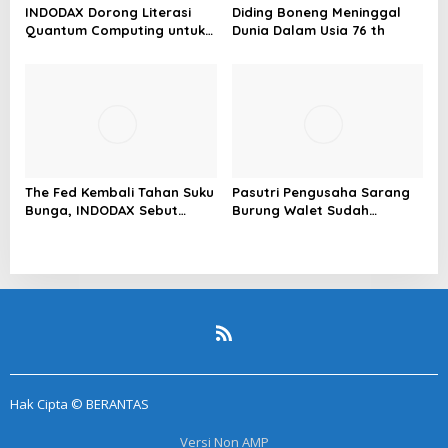
INDODAX Dorong Literasi
Diding Boneng Meninggal
Quantum Computing untuk
Dunia Dalam Usia 76 th
Perkuat Kesiapan Ekosistem
Blockchain
The Fed Kembali Tahan Suku
Pasutri Pengusaha Sarang
Bunga, INDODAX Sebut
Burung Walet Sudah
Kepastian Kebijakan Dorong
Berstatus Tersangka,
Sentimen Pasar
Pelapor Desak Polda Jambi
Segera Lakukan Penahanan
Hak Cipta © BERANTAS
Versi Non AMP