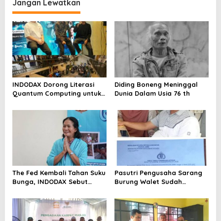
Metro Bekasi Kota
Jangan Lewatkan
INDODAX Dorong Literasi
Diding Boneng Meninggal
Quantum Computing untuk
Dunia Dalam Usia 76 th
Perkuat Kesiapan Ekosistem
Blockchain
The Fed Kembali Tahan Suku
Pasutri Pengusaha Sarang
Bunga, INDODAX Sebut
Burung Walet Sudah
Kepastian Kebijakan Dorong
Berstatus Tersangka,
Sentimen Pasar
Pelapor Desak Polda Jambi
Segera Lakukan Penahanan