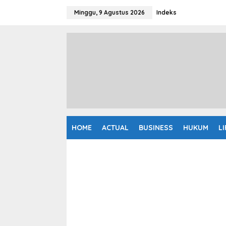
L
e
Minggu, 9 Agustus 2026
Indeks
w
a
t
i
k
e
k
o
n
t
e
n
HOME
ACTUAL
BUSINESS
HUKUM
L