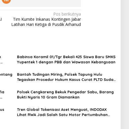
Pos berikutnya
I
Tim Kumite Inkanas Kontingen Jabar
Latihan Hari Ketiga di Pusdik Arhanud
m
Babinsa Koramil 01/Tgr Bekali 425 Siswa Baru SMKS
H
Yupentek 1 dengan PBB dan Wawasan Kebangsaan
Sontang
Bantah Tudingan Miring, Polsek Tapung Hulu
Tegaskan Prosedur Hukum Kasus Curat PLTD Sudah
Sesuai SOP
ia
Polsek Cengkareng Bekuk Pengedar Sabu, Barang
Bukti Nyaris 10 Gram Diamankan
gus
Tren Global Tokenisasi Aset Menguat, INDODAX
Lihat RWA Jadi Salah Satu Motor Pertumbuhan
Baru Industri Kripto