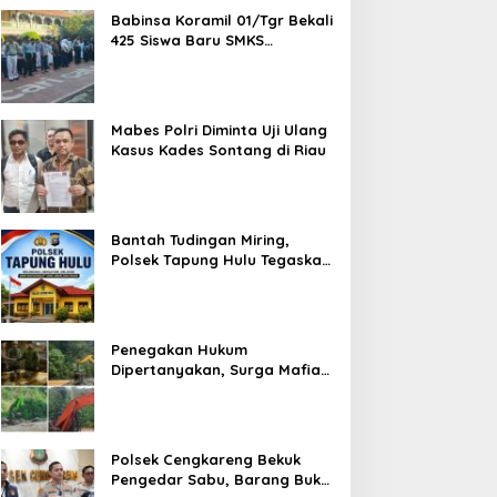
Babinsa Koramil 01/Tgr Bekali
425 Siswa Baru SMKS
Yupentek 1 dengan PBB dan
Wawasan Kebangsaan
Mabes Polri Diminta Uji Ulang
Kasus Kades Sontang di Riau
Bantah Tudingan Miring,
Polsek Tapung Hulu Tegaskan
Prosedur Hukum Kasus Curat
PLTD Sudah Sesuai SOP
Penegakan Hukum
Dipertanyakan, Surga Mafia
Tambang di Kab.50 Kota:
Aktivitas PETI Masih
Mengepung Kapur IX, Alam
Rusak
Polsek Cengkareng Bekuk
Pengedar Sabu, Barang Bukti