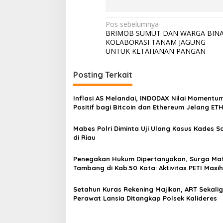
N
Pos sebelumnya
BRIMOB SUMUT DAN WARGA BINA
a
KOLABORASI TANAM JAGUNG
v
UNTUK KETAHANAN PANGAN
i
Posting Terkait
g
a
Inflasi AS Melandai, INDODAX Nilai Momentu
s
Positif bagi Bitcoin dan Ethereum Jelang ET
Genesis Day
i
Mabes Polri Diminta Uji Ulang Kasus Kades 
p
di Riau
o
Penegakan Hukum Dipertanyakan, Surga Maf
s
Tambang di Kab.50 Kota: Aktivitas PETI Masih
Mengepung Kapur IX, Alam Rusak
Setahun Kuras Rekening Majikan, ART Sekali
Perawat Lansia Ditangkap Polsek Kalideres