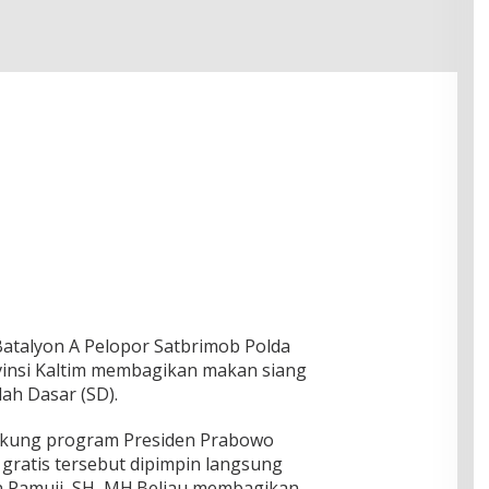
Batalyon A Pelopor Satbrimob Polda
vinsi Kaltim membagikan makan siang
lah Dasar (SD).
ukung program Presiden Prabowo
ratis tersebut dipimpin langsung
 Pamuji, SH, MH.Beliau membagikan