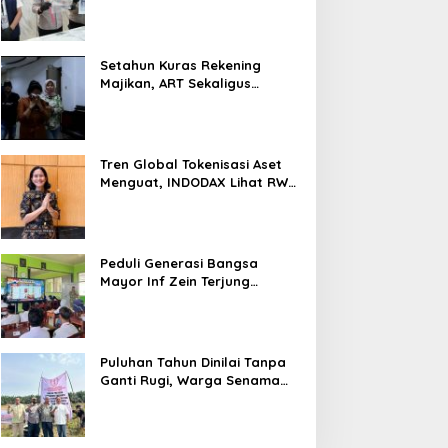
Nyaris 10 Gram Diamankan
Setahun Kuras Rekening
Majikan, ART Sekaligus
Perawat Lansia Ditangkap
Polsek Kalideres
Tren Global Tokenisasi Aset
Menguat, INDODAX Lihat RWA
Jadi Salah Satu Motor
Pertumbuhan Baru Industri
Kripto
Peduli Generasi Bangsa
Mayor Inf Zein Terjung
Langsung Berikan Materi
Kebangsaan Dan Bela
Negara Dalam MPLS Di
Sekolah
Puluhan Tahun Dinilai Tanpa
Ganti Rugi, Warga Senama
Nenek Desak PTPN IV
Regional III Hentikan Aktivitas
di Lahan Sengketa