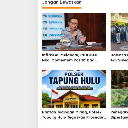
Jangan Lewatkan
Inflasi AS Melandai, INDODAX
Babinsa 
Nilai Momentum Positif bagi
425 Sisw
Bitcoin dan Ethereum Jelang ETH
dengan 
Genesis Day
Kebangs
Bantah Tudingan Miring, Polsek
Penegak
Tapung Hulu Tegaskan Prosedur
Dipertan
Hukum Kasus Curat PLTD Sudah
Tambang 
Sesuai SOP
Aktivita