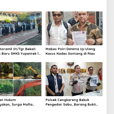
Koramil 01/Tgr Bekali
Mabes Polri Diminta Uji Ulang
a Baru SMKS Yupentek 1
Kasus Kades Sontang di Riau
PBB dan Wawasan
aan
an Hukum
Polsek Cengkareng Bekuk
yakan, Surga Mafia
Pengedar Sabu, Barang Bukti
di Kab.50 Kota:
Nyaris 10 Gram Diamankan
s PETI Masih Mengepung