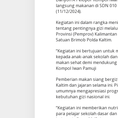
G
langsung makanan di SDN 010 B
e
(11/12/2024).
l
a
r
Kegiatan ini dalam rangka me
S
tentang pentingnya gizi melalu
i
Provinsi (Pemprov) Kalimantan
m
Satuan Brimob Polda Kaltim.
u
l
a
“Kegiatan ini bertujuan untuk
s
kepada anak-anak sekolah dan 
i
makan sehat demi mendukung 
M
Kompol Iwan Pamuji
a
k
a
Pemberian makan siang bergizi 
n
Kaltim dan jajaran selama ini. 
B
umumnya mengapresiasi prog
e
kebutuhan gizi nasional ini.
r
g
i
“Kegiatan ini memberikan nutri
z
para pelajar sekolah dasar d
i