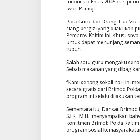
Indonesia Emas 2045 dan penc
G
Iwan Pamuji.
r
a
t
Para Guru dan Orang Tua Mur
i
siang bergizi yang dilakukan p
s
Pemprov Kaltim ini. Khususnya
d
untuk dapat menunjang semanga
i
tubuh.
S
D
N
Salah satu guru mengaku sena
0
Sebab makanan yang dibagikan 
1
0
“Kami senang sekali hari ini m
B
a
secara gratis dari Brimob Pold
l
program ini selalu dilakukan te
i
k
Sementara itu, Dansat Brimob P
p
S.I.K., M.H., menyampaikan bah
a
p
komitmen Brimob Polda Kalti
a
program sosial kemasyarakata
n