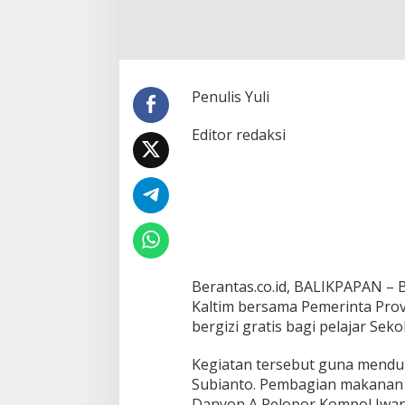
a
l
t
i
m
G
Penulis Yuli
a
n
Editor redaksi
d
e
n
g
P
e
m
p
r
o
Berantas.co.id, BALIKPAPAN – 
v
Kaltim bersama Pemerinta Pro
K
bergizi gratis bagi pelajar Seko
a
l
Kegiatan tersebut guna mend
t
i
Subianto. Pembagian makanan g
m
Danyon A Pelopor Kompol Iwan