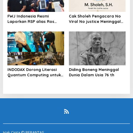
FWJ Indonesia Resmi
Cak Sholeh Pengacara No
Laporkan RSP alias Ros
Viral No justice Meninggal
dengan Pasal UU ITE
Dunia
INDODAX Dorong Literasi
Diding Boneng Meninggal
Quantum Computing untuk
Dunia Dalam Usia 76 th
Perkuat Kesiapan Ekosistem
Blockchain
Hak Cipta © BERANTAS