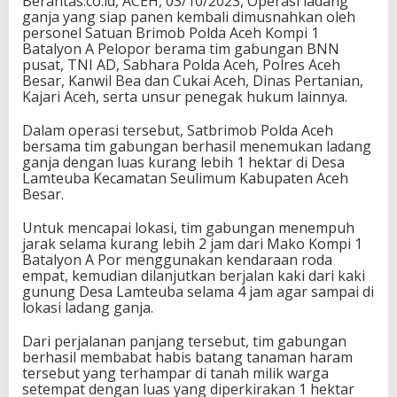
Berantas.co.id, ACEH, 03/10/2023, Operasi ladang
ganja yang siap panen kembali dimusnahkan oleh
personel Satuan Brimob Polda Aceh Kompi 1
Batalyon A Pelopor berama tim gabungan BNN
pusat, TNI AD, Sabhara Polda Aceh, Polres Aceh
Besar, Kanwil Bea dan Cukai Aceh, Dinas Pertanian,
Kajari Aceh, serta unsur penegak hukum lainnya.
Dalam operasi tersebut, Satbrimob Polda Aceh
bersama tim gabungan berhasil menemukan ladang
ganja dengan luas kurang lebih 1 hektar di Desa
Lamteuba Kecamatan Seulimum Kabupaten Aceh
Besar.
Untuk mencapai lokasi, tim gabungan menempuh
jarak selama kurang lebih 2 jam dari Mako Kompi 1
Batalyon A Por menggunakan kendaraan roda
empat, kemudian dilanjutkan berjalan kaki dari kaki
gunung Desa Lamteuba selama 4 jam agar sampai di
lokasi ladang ganja.
Dari perjalanan panjang tersebut, tim gabungan
berhasil membabat habis batang tanaman haram
tersebut yang terhampar di tanah milik warga
setempat dengan luas yang diperkirakan 1 hektar