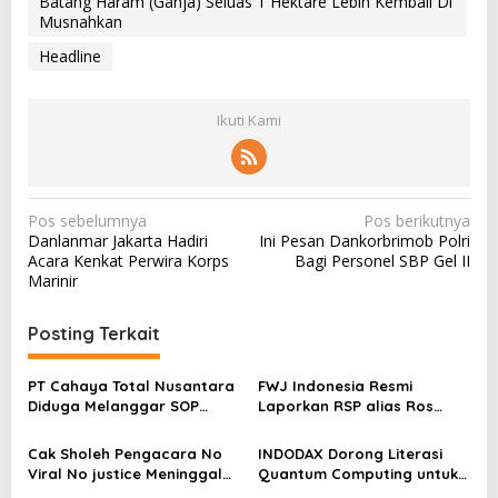
Batang Haram (Ganja) Seluas 1 Hektare Lebih Kembali Di
Musnahkan
Headline
Ikuti Kami
N
Pos sebelumnya
Pos berikutnya
Danlanmar Jakarta Hadiri
Ini Pesan Dankorbrimob Polri
a
Acara Kenkat Perwira Korps
Bagi Personel SBP Gel II
v
Marinir
i
Posting Terkait
g
a
PT Cahaya Total Nusantara
FWJ Indonesia Resmi
s
Diduga Melanggar SOP
Laporkan RSP alias Ros
Penanganan Kecelakaan
dengan Pasal UU ITE
i
Kerja Hingga meninggal
Cak Sholeh Pengacara No
INDODAX Dorong Literasi
p
Dunia, Kluarga Korban
Viral No justice Meninggal
Quantum Computing untuk
Merasa Di abaikan
Dunia
Perkuat Kesiapan Ekosistem