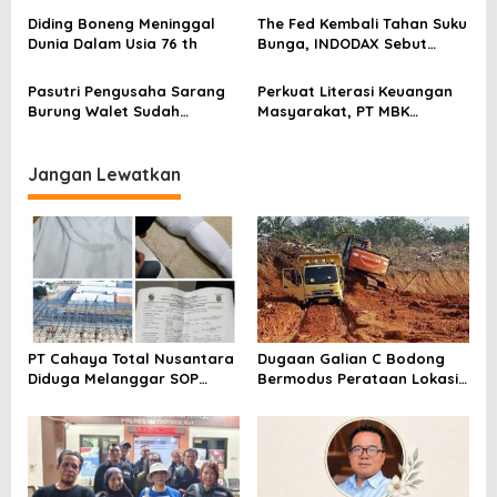
o
Blockchain
s
Diding Boneng Meninggal
The Fed Kembali Tahan Suku
Dunia Dalam Usia 76 th
Bunga, INDODAX Sebut
Kepastian Kebijakan Dorong
Sentimen Pasar
Pasutri Pengusaha Sarang
Perkuat Literasi Keuangan
Burung Walet Sudah
Masyarakat, PT MBK
Berstatus Tersangka,
Ventura Salurkan Bantuan
Pelapor Desak Polda Jambi
Karpet Masjid di Pakuhaji
Segera Lakukan Penahanan
Jangan Lewatkan
PT Cahaya Total Nusantara
Dugaan Galian C Bodong
Diduga Melanggar SOP
Bermodus Perataan Lokasi
Penanganan Kecelakaan
Mencuat, Krimsus Polda
Kerja Hingga meninggal
Riau Akan Tinjauan Lokasi
Dunia, Kluarga Korban
Merasa Di abaikan