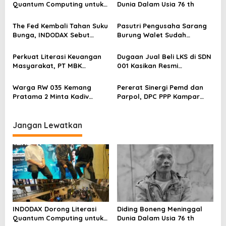
Quantum Computing untuk
Dunia Dalam Usia 76 th
o
Perkuat Kesiapan Ekosistem
s
Blockchain
The Fed Kembali Tahan Suku
Pasutri Pengusaha Sarang
Bunga, INDODAX Sebut
Burung Walet Sudah
Kepastian Kebijakan Dorong
Berstatus Tersangka,
Sentimen Pasar
Pelapor Desak Polda Jambi
Perkuat Literasi Keuangan
Dugaan Jual Beli LKS di SDN
Segera Lakukan Penahanan
Masyarakat, PT MBK
001 Kasikan Resmi
Ventura Salurkan Bantuan
Dilaporkan ke Polres
Karpet Masjid di Pakuhaji
Kampar, Pemred – Pimum
Warga RW 035 Kemang
Pererat Sinergi Pemd dan
Metroterkini.id Desak Usut
Pratama 2 Minta Kadiv
Parpol, DPC PPP Kampar
Kasus Ini
Propam Evaluasi Penyidik
Audiensi Bersam Bupati dan
dan Personel Paminal Polres
Wakil Bupati Kampar
Metro Bekasi Kota
Jangan Lewatkan
INDODAX Dorong Literasi
Diding Boneng Meninggal
Quantum Computing untuk
Dunia Dalam Usia 76 th