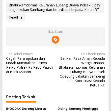
Bhabinkamtibmas Kelurahan Lubang Buaya Polsek Cipay
ung Lakukan Sambang dan Koordinasi Kepada Ketua RT
Headline
Ikuti Kami
N
Pos sebelumnya
Pos berikutnya
Cegah Perampokan dan
Berikan Rasa Aman Kepada
a
tindak Kriminalitas Lainya
Warga Binaan,
v
Patko Polsek Ps Rebo Patroli
Bhabinkamtibmas Kelurahan
di Bank Mandiri
Lubang Buaya Polsek
i
Cipayung Lakukan Sambang
g
dan Koordinasi Kepada
Ketua RT
a
s
Posting Terkait
i
p
INDODAX Dorong Literasi
Diding Boneng Meninggal