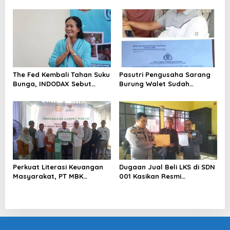
Perkuat Kesiapan Ekosistem
Blockchain
The Fed Kembali Tahan Suku
Pasutri Pengusaha Sarang
Bunga, INDODAX Sebut
Burung Walet Sudah
Kepastian Kebijakan Dorong
Berstatus Tersangka,
Sentimen Pasar
Pelapor Desak Polda Jambi
Segera Lakukan Penahanan
Perkuat Literasi Keuangan
Dugaan Jual Beli LKS di SDN
Masyarakat, PT MBK
001 Kasikan Resmi
Ventura Salurkan Bantuan
Dilaporkan ke Polres
Karpet Masjid di Pakuhaji
Kampar, Pemred – Pimum
Metroterkini.id Desak Usut
Kasus Ini