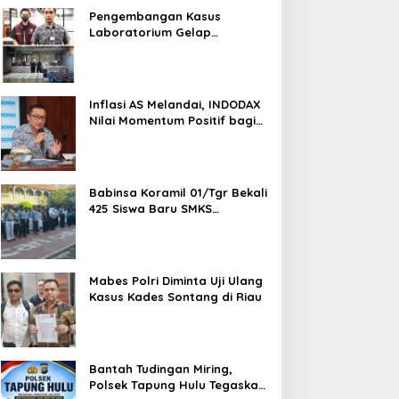
Pengembangan Kasus
Laboratorium Gelap
Semarang, Dua Pemasok
Bahan Baku Ditangkap di
Cakung Hingga Sita 1,5 Ton
Bahan Baku
Inflasi AS Melandai, INDODAX
Nilai Momentum Positif bagi
Bitcoin dan Ethereum Jelang
ETH Genesis Day
Babinsa Koramil 01/Tgr Bekali
425 Siswa Baru SMKS
Yupentek 1 dengan PBB dan
Wawasan Kebangsaan
Mabes Polri Diminta Uji Ulang
Kasus Kades Sontang di Riau
Bantah Tudingan Miring,
Polsek Tapung Hulu Tegaskan