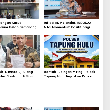
angan Kasus
Inflasi AS Melandai, INDODAX
rium Gelap Semarang,
Nilai Momentum Positif bagi
asok Bahan Baku
Bitcoin dan Ethereum Jelang ETH
p di Cakung Hingga Sita
Genesis Day
Bahan Baku
ri Diminta Uji Ulang
Bantah Tudingan Miring, Polsek
des Sontang di Riau
Tapung Hulu Tegaskan Prosedur
Hukum Kasus Curat PLTD Sudah
Sesuai SOP