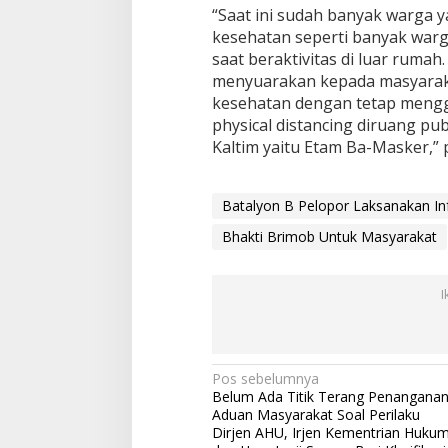
“Saat ini sudah banyak warga 
kesehatan seperti banyak wa
saat beraktivitas di luar rumah.
menyuarakan kepada masyarak
kesehatan dengan tetap meng
physical distancing diruang pu
Kaltim yaitu Etam Ba-Masker,”
Batalyon B Pelopor Laksanakan In
Bhakti Brimob Untuk Masyarakat
I
N
Pos sebelumnya
Belum Ada Titik Terang Penangana
a
Aduan Masyarakat Soal Perilaku
v
Dirjen AHU, Irjen Kementrian Huku