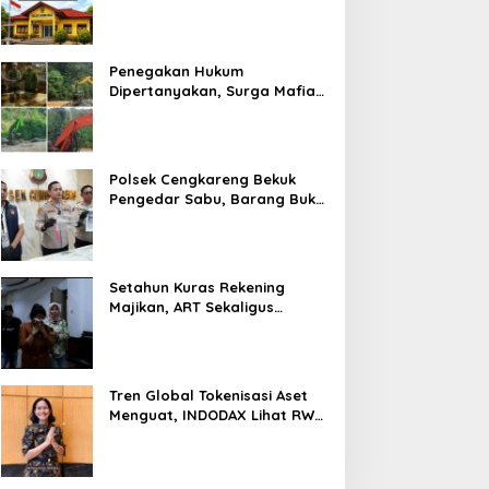
Prosedur Hukum Kasus Curat
PLTD Sudah Sesuai SOP
Penegakan Hukum
Dipertanyakan, Surga Mafia
Tambang di Kab.50 Kota:
Aktivitas PETI Masih
Mengepung Kapur IX, Alam
Rusak
Polsek Cengkareng Bekuk
Pengedar Sabu, Barang Bukti
Nyaris 10 Gram Diamankan
Setahun Kuras Rekening
Majikan, ART Sekaligus
Perawat Lansia Ditangkap
Polsek Kalideres
Tren Global Tokenisasi Aset
Menguat, INDODAX Lihat RWA
Jadi Salah Satu Motor
Pertumbuhan Baru Industri
Kripto