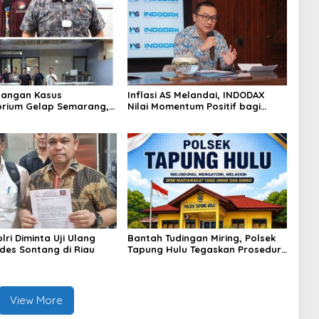
angan Kasus
Inflasi AS Melandai, INDODAX
rium Gelap Semarang,
Nilai Momentum Positif bagi
asok Bahan Baku
Bitcoin dan Ethereum Jelang ETH
p di Cakung Hingga Sita
Genesis Day
Bahan Baku
ri Diminta Uji Ulang
Bantah Tudingan Miring, Polsek
des Sontang di Riau
Tapung Hulu Tegaskan Prosedur
Hukum Kasus Curat PLTD Sudah
Sesuai SOP
View More