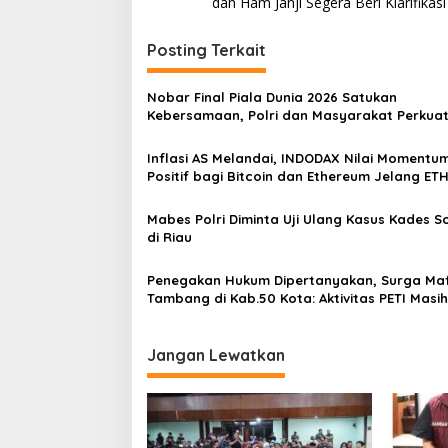
dan Ham Janji Segera Beri Klarifikasi
i
g
Posting Terkait
a
s
Nobar Final Piala Dunia 2026 Satukan
Kebersamaan, Polri dan Masyarakat Perkua
i
Silaturahmi di Jakarta Barat
p
Inflasi AS Melandai, INDODAX Nilai Momentu
Positif bagi Bitcoin dan Ethereum Jelang ET
o
Genesis Day
s
Mabes Polri Diminta Uji Ulang Kasus Kades 
di Riau
Penegakan Hukum Dipertanyakan, Surga Maf
Tambang di Kab.50 Kota: Aktivitas PETI Masih
Mengepung Kapur IX, Alam Rusak
Jangan Lewatkan