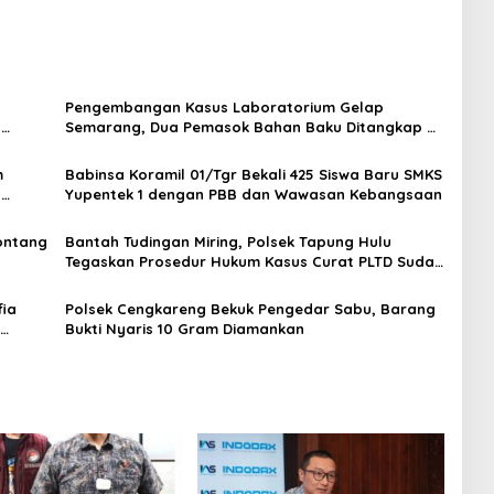
Pengembangan Kasus Laboratorium Gelap
t
Semarang, Dua Pemasok Bahan Baku Ditangkap di
Cakung Hingga Sita 1,5 Ton Bahan Baku
m
Babinsa Koramil 01/Tgr Bekali 425 Siswa Baru SMKS
H
Yupentek 1 dengan PBB dan Wawasan Kebangsaan
Sontang
Bantah Tudingan Miring, Polsek Tapung Hulu
Tegaskan Prosedur Hukum Kasus Curat PLTD Sudah
Sesuai SOP
ia
Polsek Cengkareng Bekuk Pengedar Sabu, Barang
Bukti Nyaris 10 Gram Diamankan