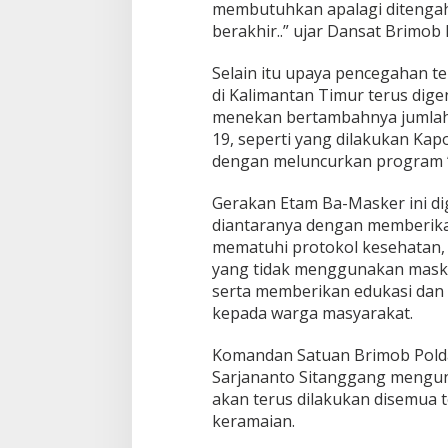
membutuhkan apalagi ditengah
p
o
berakhir..” ujar Dansat Brimob 
r
L
Selain itu upaya pencegahan 
a
di Kalimantan Timur terus dige
k
menekan bertambahnya jumlah p
s
a
19, seperti yang dilakukan Kap
n
dengan meluncurkan program 
a
k
Gerakan Etam Ba-Masker ini dig
a
diantaranya dengan memberika
n
I
mematuhi protokol kesehatan,
n
yang tidak menggunakan maske
f
serta memberikan edukasi dan s
a
kepada warga masyarakat.
q
D
u
Komandan Satuan Brimob Polda
a
Sarjananto Sitanggang mengung
R
akan terus dilakukan disemua 
i
keramaian.
b
u