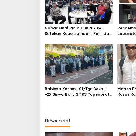
Nobar Final Piala Dunia 2026
Pengemb
Satukan Kebersamaan, Polri dan
Laborato
Masyarakat Perkuat Silaturahmi
Dua Pem
di Jakarta Barat
Ditangka
1,5 Ton 
Babinsa Koramil 01/Tgr Bekali
Mabes Pol
425 Siswa Baru SMKS Yupentek 1
Kasus Ka
dengan PBB dan Wawasan
Kebangsaan
News Feed