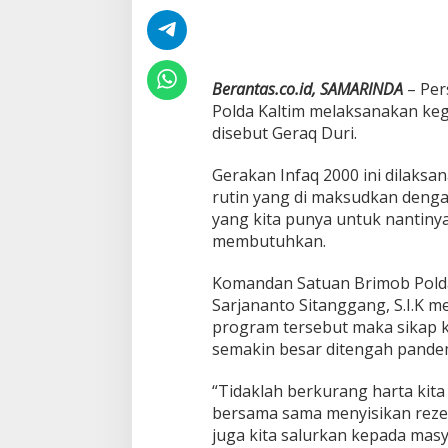
k
M
a
s
y
Berantas.co.id, SAMARINDA
– Per
a
Polda Kaltim melaksanakan keg
r
disebut Geraq Duri.
a
k
a
Gerakan Infaq 2000 ini dilaksa
t
rutin yang di maksudkan denga
,
yang kita punya untuk nantiny
B
membutuhkan.
a
t
a
Komandan Satuan Brimob Polda
l
Sarjananto Sitanggang, S.I.K
y
program tersebut maka sikap k
o
semakin besar ditengah pande
n
B
P
“Tidaklah berkurang harta kita
e
bersama sama menyisikan rezek
l
juga kita salurkan kepada mas
o