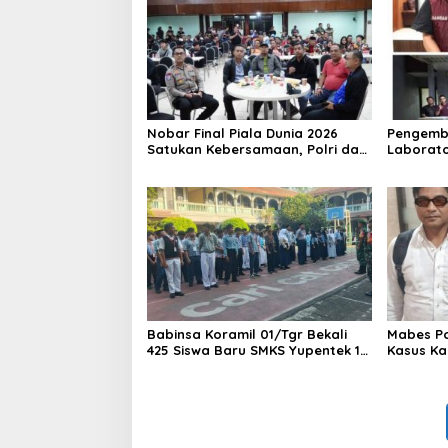
Nobar Final Piala Dunia 2026
Pengemb
Satukan Kebersamaan, Polri dan
Laborato
Masyarakat Perkuat Silaturahmi
Dua Pem
di Jakarta Barat
Ditangka
1,5 Ton 
Babinsa Koramil 01/Tgr Bekali
Mabes Pol
425 Siswa Baru SMKS Yupentek 1
Kasus Ka
dengan PBB dan Wawasan
Kebangsaan