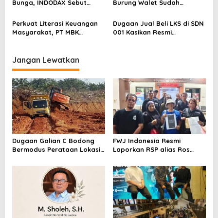
Bunga, INDODAX Sebut
Burung Walet Sudah
Kepastian Kebijakan Dorong
Berstatus Tersangka,
Sentimen Pasar
Pelapor Desak Polda Jambi
Perkuat Literasi Keuangan
Dugaan Jual Beli LKS di SDN
Segera Lakukan Penahanan
Masyarakat, PT MBK
001 Kasikan Resmi
Ventura Salurkan Bantuan
Dilaporkan ke Polres
Karpet Masjid di Pakuhaji
Kampar, Pemred – Pimum
Metroterkini.id Desak Usut
Jangan Lewatkan
Kasus Ini
Dugaan Galian C Bodong
FWJ Indonesia Resmi
Bermodus Perataan Lokasi
Laporkan RSP alias Ros
Mencuat, Krimsus Polda
dengan Pasal UU ITE
Riau Akan Tinjauan Lokasi