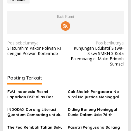
Ikuti Kami
N
Pos sebelumnya
Pos berikutnya
Silaturahim Pakor Polwan RI
Kunjungan Edukatif Siswa-
a
dengan Polwan Korbrimob
Siswi SMKN 3 Kota
v
Palembang di Mako Brimob
Sumsel
i
g
Posting Terkait
a
s
FWJ Indonesia Resmi
Cak Sholeh Pengacara No
Laporkan RSP alias Ros
Viral No justice Meninggal
i
dengan Pasal UU ITE
Dunia
p
INDODAX Dorong Literasi
Diding Boneng Meninggal
o
Quantum Computing untuk
Dunia Dalam Usia 76 th
Perkuat Kesiapan Ekosistem
s
Blockchain
The Fed Kembali Tahan Suku
Pasutri Pengusaha Sarang