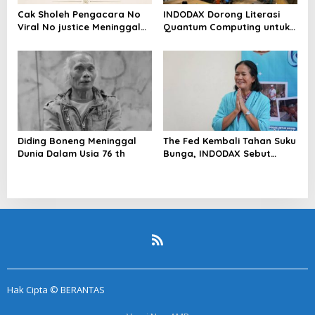
Cak Sholeh Pengacara No
INDODAX Dorong Literasi
Viral No justice Meninggal
Quantum Computing untuk
Dunia
Perkuat Kesiapan Ekosistem
Blockchain
Diding Boneng Meninggal
The Fed Kembali Tahan Suku
Dunia Dalam Usia 76 th
Bunga, INDODAX Sebut
Kepastian Kebijakan Dorong
Sentimen Pasar
Hak Cipta © BERANTAS