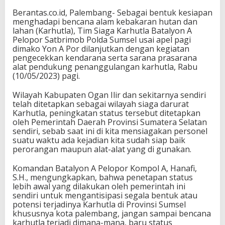
Berantas.co.id, Palembang- Sebagai bentuk kesiapan
menghadapi bencana alam kebakaran hutan dan
lahan (Karhutla), Tim Siaga Karhutla Batalyon A
Pelopor Satbrimob Polda Sumsel usai apel pagi
dimako Yon A Por dilanjutkan dengan kegiatan
pengecekkan kendarana serta sarana prasarana
alat pendukung penanggulangan karhutla, Rabu
(10/05/2023) pagi.
Wilayah Kabupaten Ogan Ilir dan sekitarnya sendiri
telah ditetapkan sebagai wilayah siaga darurat
Karhutla, peningkatan status tersebut ditetapkan
oleh Pemerintah Daerah Provinsi Sumatera Selatan
sendiri, sebab saat ini di kita mensiagakan personel
suatu waktu ada kejadian kita sudah siap baik
perorangan maupun alat-alat yang di gunakan.
Komandan Batalyon A Pelopor Kompol A, Hanafi,
S.H., mengungkapkan, bahwa penetapan status
lebih awal yang dilakukan oleh pemerintah ini
sendiri untuk mengantisipasi segala bentuk atau
potensi terjadinya Karhutla di Provinsi Sumsel
khususnya kota palembang, jangan sampai bencana
karhutla terjadi dimana-mana, baru status