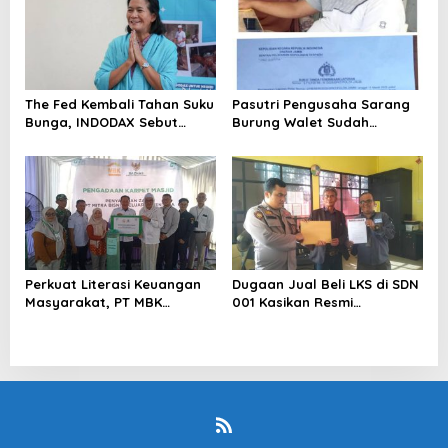
The Fed Kembali Tahan Suku
Pasutri Pengusaha Sarang
Bunga, INDODAX Sebut
Burung Walet Sudah
Kepastian Kebijakan Dorong
Berstatus Tersangka,
Sentimen Pasar
Pelapor Desak Polda Jambi
Segera Lakukan Penahanan
Perkuat Literasi Keuangan
Dugaan Jual Beli LKS di SDN
Masyarakat, PT MBK
001 Kasikan Resmi
Ventura Salurkan Bantuan
Dilaporkan ke Polres
Karpet Masjid di Pakuhaji
Kampar, Pemred – Pimum
Metroterkini.id Desak Usut
Kasus Ini