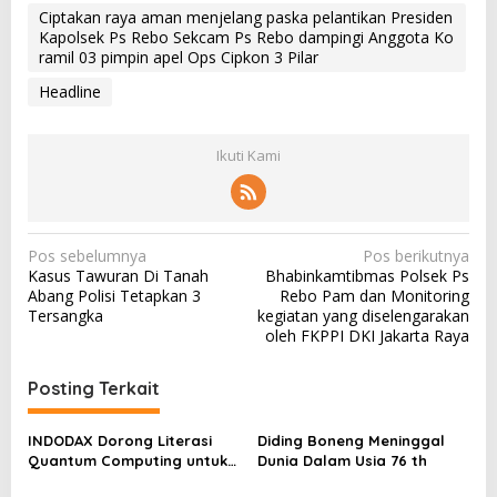
Ciptakan raya aman menjelang paska pelantikan Presiden
Kapolsek Ps Rebo Sekcam Ps Rebo dampingi Anggota Ko
ramil 03 pimpin apel Ops Cipkon 3 Pilar
Headline
Ikuti Kami
N
Pos sebelumnya
Pos berikutnya
Kasus Tawuran Di Tanah
Bhabinkamtibmas Polsek Ps
a
Abang Polisi Tetapkan 3
Rebo Pam dan Monitoring
v
Tersangka
kegiatan yang diselengarakan
oleh FKPPI DKI Jakarta Raya
i
g
Posting Terkait
a
s
INDODAX Dorong Literasi
Diding Boneng Meninggal
Quantum Computing untuk
Dunia Dalam Usia 76 th
i
Perkuat Kesiapan Ekosistem