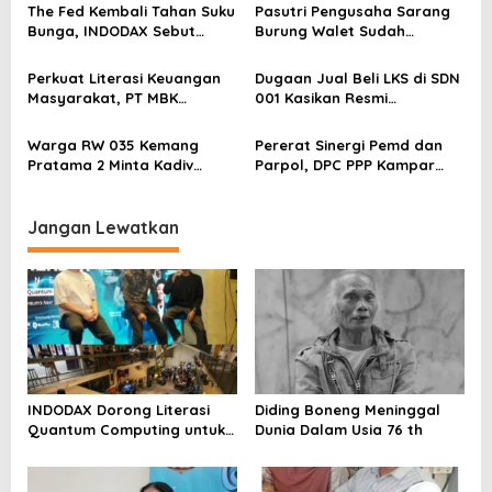
p
Blockchain
The Fed Kembali Tahan Suku
Pasutri Pengusaha Sarang
o
Bunga, INDODAX Sebut
Burung Walet Sudah
Kepastian Kebijakan Dorong
Berstatus Tersangka,
s
Sentimen Pasar
Pelapor Desak Polda Jambi
Perkuat Literasi Keuangan
Dugaan Jual Beli LKS di SDN
Segera Lakukan Penahanan
Masyarakat, PT MBK
001 Kasikan Resmi
Ventura Salurkan Bantuan
Dilaporkan ke Polres
Karpet Masjid di Pakuhaji
Kampar, Pemred – Pimum
Warga RW 035 Kemang
Pererat Sinergi Pemd dan
Metroterkini.id Desak Usut
Pratama 2 Minta Kadiv
Parpol, DPC PPP Kampar
Kasus Ini
Propam Evaluasi Penyidik
Audiensi Bersam Bupati dan
dan Personel Paminal Polres
Wakil Bupati Kampar
Metro Bekasi Kota
Jangan Lewatkan
INDODAX Dorong Literasi
Diding Boneng Meninggal
Quantum Computing untuk
Dunia Dalam Usia 76 th
Perkuat Kesiapan Ekosistem
Blockchain