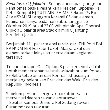
Berantas.co.id, Jakarta –
Sebagai antisipasi gangguan
kamtibmas paska Pelantikan Presiden Kapolsek Ps
Rebo Kompol Hj TUTI AINI SH MSi Sekcam Ps Bp
ALAMSYAH SH Anggota Koramil 03 dan elemen
keamanan lainya pada hari sabtu tanggal 26
Oktober 2019 pukul 23.00 Wib pimpin Apel Operasi
Cipkon 3 pilar di area Stadion mini Cijantung
Kec Rebo Jaktim
Berjumlah 111 peserta apel terdiri dari TNI Polri Pol
PP FKDM FBR Forkabi Tokoh Masyarakat dan
elemen terkait lainya ikut serta dalam kegiatan
tersebut
Tujuan dari apel Ops Cipkon 3 pilar tersebut adalah
untuk mempertahan seluruh wilayah hukum Polsek
Ps Rebo tetap aman dan Konfusif khususnya
menjelang pelantikan Presiden dan Wakil Prisiden
Republik Indonesia
Sebelum personil bergerak patroli bersama
menyusuri daerah rawan diantaranya :
– Sekitar Kampus Unindra Kel.Gedong rawan
Curanmor dan tawuran