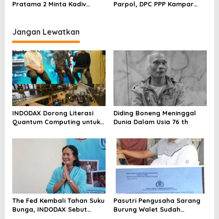
Metroterkini.id Desak Usut
Pratama 2 Minta Kadiv
Parpol, DPC PPP Kampar
Kasus Ini
Propam Evaluasi Penyidik
Audiensi Bersam Bupati dan
dan Personel Paminal Polres
Wakil Bupati Kampar
Metro Bekasi Kota
Jangan Lewatkan
INDODAX Dorong Literasi
Diding Boneng Meninggal
Quantum Computing untuk
Dunia Dalam Usia 76 th
Perkuat Kesiapan Ekosistem
Blockchain
The Fed Kembali Tahan Suku
Pasutri Pengusaha Sarang
Bunga, INDODAX Sebut
Burung Walet Sudah
Kepastian Kebijakan Dorong
Berstatus Tersangka,