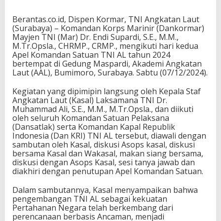
Berantas.co.id, Dispen Kormar, TNI Angkatan Laut
(Surabaya) – Komandan Korps Marinir (Dankormar)
Mayjen TNI (Mar) Dr. Endi Supardi, S.E., M.M.,
M.Tr.Opsla., CHRMP., CRMP., mengikuti hari kedua
Apel Komandan Satuan TNI AL tahun 2024
bertempat di Gedung Maspardi, Akademi Angkatan
Laut (AAL), Bumimoro, Surabaya. Sabtu (07/12/2024).
Kegiatan yang dipimipin langsung oleh Kepala Staf
Angkatan Laut (Kasal) Laksamana TNI Dr.
Muhammad Ali, S.E., M.M., M.Tr.Opsla., dan diikuti
oleh seluruh Komandan Satuan Pelaksana
(Dansatlak) serta Komandan Kapal Republik
Indonesia (Dan KRI) TNI AL tersebut, diawali dengan
sambutan oleh Kasal, diskusi Asops kasal, diskusi
bersama Kasal dan Wakasal, makan siang bersama,
diskusi dengan Asops Kasal, sesi tanya jawab dan
diakhiri dengan penutupan Apel Komandan Satuan.
Dalam sambutannya, Kasal menyampaikan bahwa
pengembangan TNI AL sebagai kekuatan
Pertahanan Negara telah berkembang dari
perencanaan berbasis Ancaman, menjadi