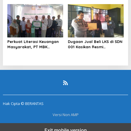
Sentimen Pasar
Pelapor Desak Polda Jambi
Segera Lakukan Penahanan
Perkuat Literasi Keuangan
Dugaan Jual Beli LKS di SDN
Masyarakat, PT MBK
001 Kasikan Resmi
Ventura Salurkan Bantuan
Dilaporkan ke Polres
Karpet Masjid di Pakuhaji
Kampar, Pemred – Pimum
Metroterkini.id Desak Usut
Kasus Ini
Hak Cipta © BERANTAS
Versi Non AMP
Exit mobile version