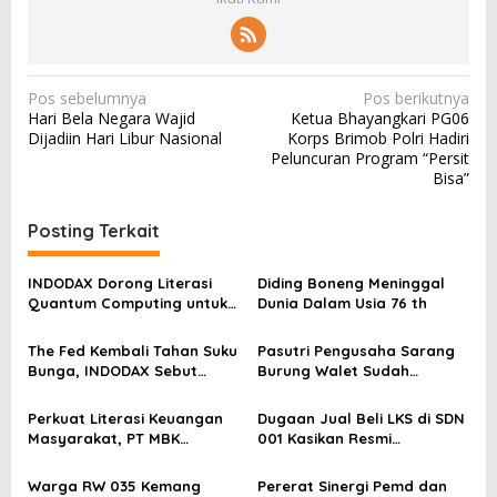
N
Pos sebelumnya
Pos berikutnya
Hari Bela Negara Wajid
Ketua Bhayangkari PG06
a
Dijadiin Hari Libur Nasional
Korps Brimob Polri Hadiri
v
Peluncuran Program “Persit
Bisa”
i
g
Posting Terkait
a
s
INDODAX Dorong Literasi
Diding Boneng Meninggal
Quantum Computing untuk
Dunia Dalam Usia 76 th
i
Perkuat Kesiapan Ekosistem
p
Blockchain
The Fed Kembali Tahan Suku
Pasutri Pengusaha Sarang
o
Bunga, INDODAX Sebut
Burung Walet Sudah
Kepastian Kebijakan Dorong
Berstatus Tersangka,
s
Sentimen Pasar
Pelapor Desak Polda Jambi
Perkuat Literasi Keuangan
Dugaan Jual Beli LKS di SDN
Segera Lakukan Penahanan
Masyarakat, PT MBK
001 Kasikan Resmi
Ventura Salurkan Bantuan
Dilaporkan ke Polres
Karpet Masjid di Pakuhaji
Kampar, Pemred – Pimum
Warga RW 035 Kemang
Pererat Sinergi Pemd dan