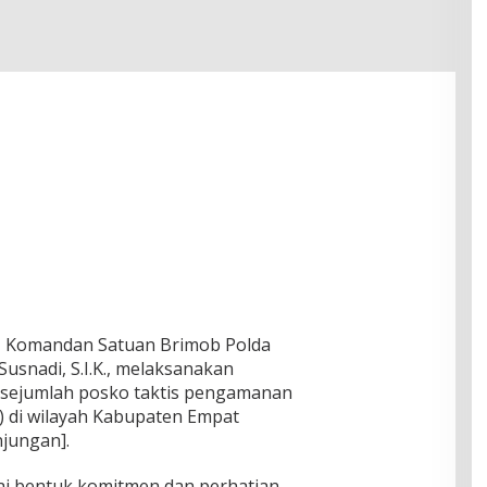
 – Komandan Satuan Brimob Polda
usnadi, S.I.K., melaksanakan
sejumlah posko taktis pengamanan
 di wilayah Kabupaten Empat
njungan].
ai bentuk komitmen dan perhatian