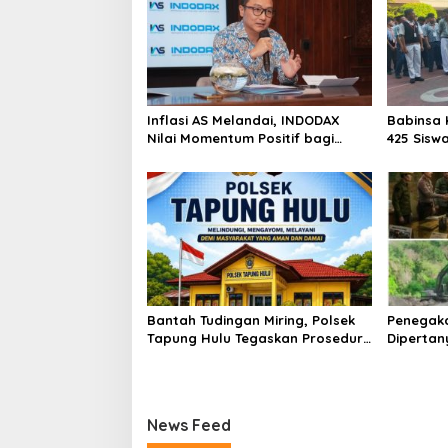
Inflasi AS Melandai, INDODAX
Babinsa 
Nilai Momentum Positif bagi
425 Sisw
Bitcoin dan Ethereum Jelang ETH
dengan 
Genesis Day
Kebangs
Bantah Tudingan Miring, Polsek
Penegak
Tapung Hulu Tegaskan Prosedur
Dipertan
Hukum Kasus Curat PLTD Sudah
Tambang 
Sesuai SOP
Aktivita
Kapur IX
News Feed