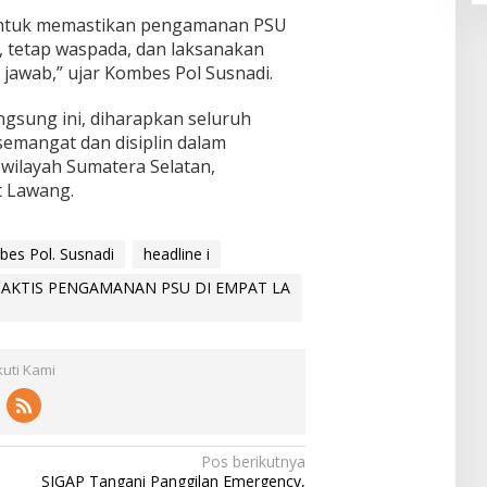
h untuk memastikan pengamanan PSU
n, tetap waspada, dan laksanakan
awab,” ujar Kombes Pol Susnadi.
gsung ini, diharapkan seluruh
semangat dan disiplin dalam
wilayah Sumatera Selatan,
t Lawang.
es Pol. Susnadi
headline i
 TAKTIS PENGAMANAN PSU DI EMPAT LA
kuti Kami
Pos berikutnya
SIGAP Tangani Panggilan Emergency,