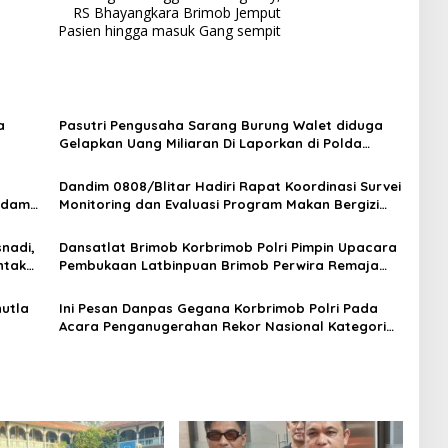
RS Bhayangkara Brimob Jemput
Pasien hingga masuk Gang sempit
a
Pasutri Pengusaha Sarang Burung Walet diduga
Gelapkan Uang Miliaran Di Laporkan di Polda
Jambi
Dandim 0808/Blitar Hadiri Rapat Koordinasi Survei
asdam
Monitoring dan Evaluasi Program Makan Bergizi
Gratis
nadi,
Dansatlat Brimob Korbrimob Polri Pimpin Upacara
ntak
Pembukaan Latbinpuan Brimob Perwira Remaja
Korps Brimob Polri Lulusan Akpol dan SIPSS T.A.
2025
hutla
Ini Pesan Danpas Gegana Korbrimob Polri Pada
Acara Penganugerahan Rekor Nasional Kategori
Terjun Payung