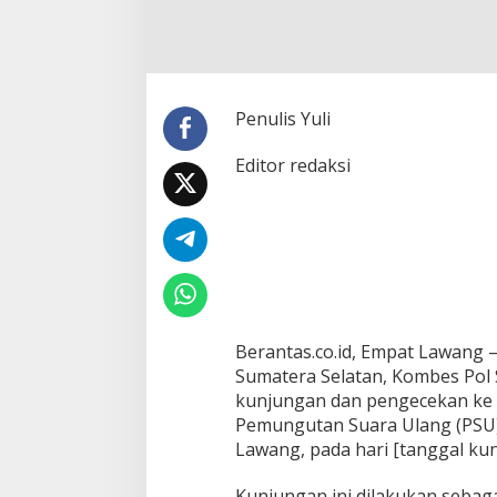
A
S
U
M
S
E
Penulis Yuli
L
K
Editor redaksi
O
M
B
E
S
P
O
L
S
U
Berantas.co.id, Empat Lawang
S
Sumatera Selatan, Kombes Pol S
N
kunjungan dan pengecekan ke 
A
Pemungutan Suara Ulang (PSU)
D
Lawang, pada hari [tanggal ku
I
,
S
Kunjungan ini dilakukan sebag