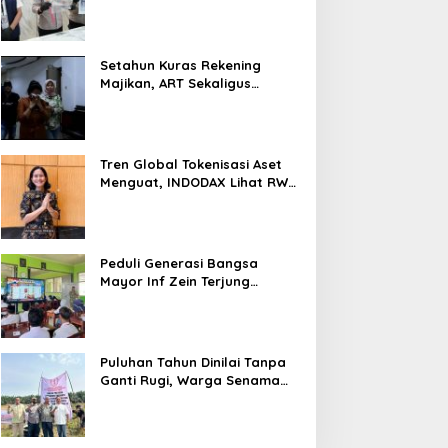
Nyaris 10 Gram Diamankan
Setahun Kuras Rekening
Majikan, ART Sekaligus
Perawat Lansia Ditangkap
Polsek Kalideres
Tren Global Tokenisasi Aset
Menguat, INDODAX Lihat RWA
Jadi Salah Satu Motor
Pertumbuhan Baru Industri
Kripto
Peduli Generasi Bangsa
Mayor Inf Zein Terjung
Langsung Berikan Materi
Kebangsaan Dan Bela
Negara Dalam MPLS Di
Sekolah
Puluhan Tahun Dinilai Tanpa
Ganti Rugi, Warga Senama
Nenek Desak PTPN IV
Regional III Hentikan Aktivitas
di Lahan Sengketa