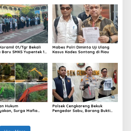
Koramil 01/Tgr Bekali
Mabes Polri Diminta Uji Ulang
a Baru SMKS Yupentek 1
Kasus Kades Sontang di Riau
PBB dan Wawasan
aan
an Hukum
Polsek Cengkareng Bekuk
yakan, Surga Mafia
Pengedar Sabu, Barang Bukti
di Kab.50 Kota:
Nyaris 10 Gram Diamankan
s PETI Masih Mengepung
, Alam Rusak