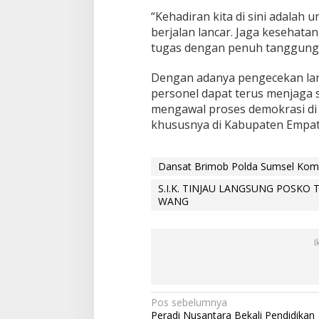
A
“Kehadiran kita di sini adala
K
berjalan lancar. Jaga kesehata
T
tugas dengan penuh tanggung j
I
S
P
Dengan adanya pengecekan lan
E
personel dapat terus menjaga 
N
mengawal proses demokrasi di 
G
khususnya di Kabupaten Empa
A
M
A
N
Dansat Brimob Polda Sumsel Komb
A
N
S.I.K. TINJAU LANGSUNG POSKO
P
WANG
S
U
D
I
I
E
M
P
N
Pos sebelumnya
A
Peradi Nusantara Bekali Pendidikan
T