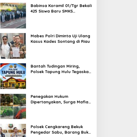
Babinsa Koramil 01/Tgr Bekali
425 Siswa Baru SMKS
Yupentek 1 dengan PBB dan
Wawasan Kebangsaan
Mabes Polri Diminta Uji Ulang
Kasus Kades Sontang di Riau
Bantah Tudingan Miring,
Polsek Tapung Hulu Tegaskan
Prosedur Hukum Kasus Curat
PLTD Sudah Sesuai SOP
Penegakan Hukum
Dipertanyakan, Surga Mafia
Tambang di Kab.50 Kota:
Aktivitas PETI Masih
Mengepung Kapur IX, Alam
Rusak
Polsek Cengkareng Bekuk
Pengedar Sabu, Barang Bukti