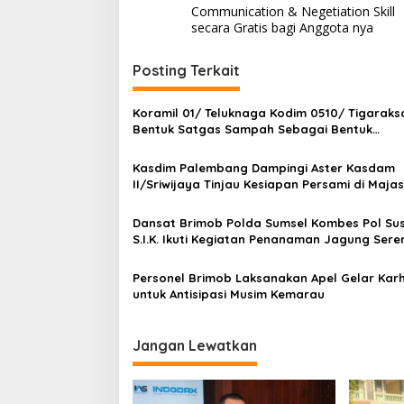
a
Communication & Negetiation Skill
L
v
secara Gratis bagi Anggota nya
A
W
i
A
Posting Terkait
N
g
G
a
Koramil 01/ Teluknaga Kodim 0510/ Tigaraks
s
Bentuk Satgas Sampah Sebagai Bentuk
Pengabdian Kepada Rakyat
i
Kasdim Palembang Dampingi Aster Kasdam
p
II/Sriwijaya Tinjau Kesiapan Persami di Maj
II/ Sriwijaya
o
Dansat Brimob Polda Sumsel Kombes Pol Sus
s
S.I.K. Ikuti Kegiatan Penanaman Jagung Sere
Kuartal IV di Kabupaten OKI
Personel Brimob Laksanakan Apel Gelar Kar
untuk Antisipasi Musim Kemarau
Jangan Lewatkan