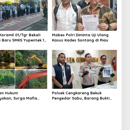
Koramil 01/Tgr Bekali
Mabes Polri Diminta Uji Ulang
a Baru SMKS Yupentek 1
Kasus Kades Sontang di Riau
PBB dan Wawasan
aan
an Hukum
Polsek Cengkareng Bekuk
yakan, Surga Mafia
Pengedar Sabu, Barang Bukti
di Kab.50 Kota:
Nyaris 10 Gram Diamankan
s PETI Masih Mengepung
, Alam Rusak