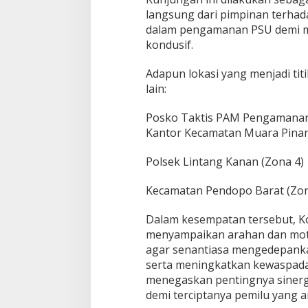
.
langsung dari pimpinan terhad
I
dalam pengamanan PSU demi me
.
kondusif.
K
.
T
Adapun lokasi yang menjadi ti
I
lain:
N
J
Posko Taktis PAM Pengamanan 
A
U
Kantor Kecamatan Muara Pinan
L
A
Polsek Lintang Kanan (Zona 4)
N
G
Kecamatan Pendopo Barat (Zon
S
U
N
Dalam kesempatan tersebut, Kom
G
menyampaikan arahan dan moti
P
agar senantiasa mengedepankan
O
serta meningkatkan kewaspada
S
menegaskan pentingnya sinerg
K
O
demi terciptanya pemilu yang a
T