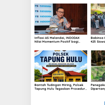
Inflasi AS Melandai, INDODAX
Babinsa 
Nilai Momentum Positif bagi
425 Sisw
Bitcoin dan Ethereum Jelang ETH
dengan 
Genesis Day
Kebangs
Bantah Tudingan Miring, Polsek
Penegak
Tapung Hulu Tegaskan Prosedur
Dipertan
Hukum Kasus Curat PLTD Sudah
Tambang 
Sesuai SOP
Aktivita
Kapur IX