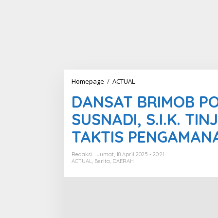
Homepage
/
ACTUAL
D
A
DANSAT BRIMOB P
N
S
SUSNADI, S.I.K. T
A
T
TAKTIS PENGAMANA
B
R
I
Redaksi
Jumat, 18 April 2025 - 20:21
M
ACTUAL
,
Berita
,
DAERAH
O
B
P
O
L
D