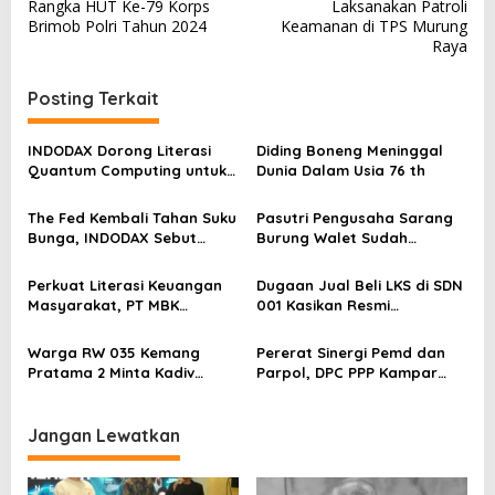
v
Rangka HUT Ke-79 Korps
Laksanakan Patroli
Brimob Polri Tahun 2024
Keamanan di TPS Murung
i
Raya
g
a
Posting Terkait
s
INDODAX Dorong Literasi
Diding Boneng Meninggal
i
Quantum Computing untuk
Dunia Dalam Usia 76 th
p
Perkuat Kesiapan Ekosistem
Blockchain
o
The Fed Kembali Tahan Suku
Pasutri Pengusaha Sarang
Bunga, INDODAX Sebut
Burung Walet Sudah
s
Kepastian Kebijakan Dorong
Berstatus Tersangka,
Sentimen Pasar
Pelapor Desak Polda Jambi
Perkuat Literasi Keuangan
Dugaan Jual Beli LKS di SDN
Segera Lakukan Penahanan
Masyarakat, PT MBK
001 Kasikan Resmi
Ventura Salurkan Bantuan
Dilaporkan ke Polres
Karpet Masjid di Pakuhaji
Kampar, Pemred – Pimum
Warga RW 035 Kemang
Pererat Sinergi Pemd dan
Metroterkini.id Desak Usut
Pratama 2 Minta Kadiv
Parpol, DPC PPP Kampar
Kasus Ini
Propam Evaluasi Penyidik
Audiensi Bersam Bupati dan
dan Personel Paminal Polres
Wakil Bupati Kampar
Metro Bekasi Kota
Jangan Lewatkan