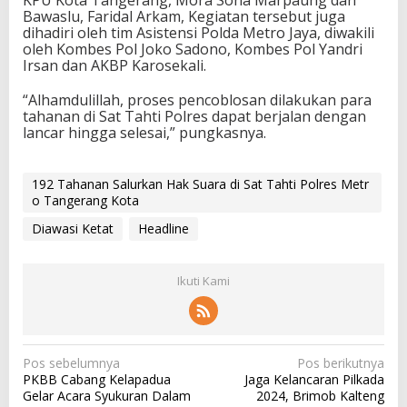
KPU Kota Tangerang, Mora Sona Marpaung dan
Bawaslu, Faridal Arkam, Kegiatan tersebut juga
dihadiri oleh tim Asistensi Polda Metro Jaya, diwakili
oleh Kombes Pol Joko Sadono, Kombes Pol Yandri
Irsan dan AKBP Karosekali.
“Alhamdulillah, proses pencoblosan dilakukan para
tahanan di Sat Tahti Polres dapat berjalan dengan
lancar hingga selesai,” pungkasnya.
192 Tahanan Salurkan Hak Suara di Sat Tahti Polres Metr
o Tangerang Kota
Diawasi Ketat
Headline
Ikuti Kami
N
Pos sebelumnya
Pos berikutnya
PKBB Cabang Kelapadua
Jaga Kelancaran Pilkada
a
Gelar Acara Syukuran Dalam
2024, Brimob Kalteng