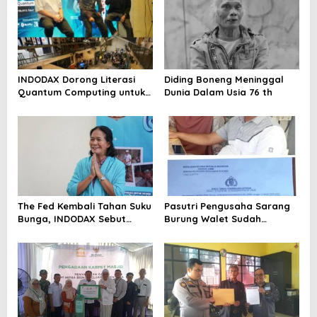
INDODAX Dorong Literasi
Diding Boneng Meninggal
Quantum Computing untuk
Dunia Dalam Usia 76 th
Perkuat Kesiapan Ekosistem
Blockchain
The Fed Kembali Tahan Suku
Pasutri Pengusaha Sarang
Bunga, INDODAX Sebut
Burung Walet Sudah
Kepastian Kebijakan Dorong
Berstatus Tersangka,
Sentimen Pasar
Pelapor Desak Polda Jambi
Segera Lakukan Penahanan