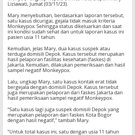
Liziawati, Jumat (03/11/23).
Mary menyebutkan, berdasarkan laporan tersebut,
satu kasus dicurigai, gejala tidak masuk kriteria
Monkeypox. Sehingga status dikeluarkan dan saat
ini kondisi sudah sehat dan untuk laporan kasus ini
pasien usia 11 tahun.
Kemudian, jelas Mary, dua kasus suspek atau
terduga domisili Depok. Kasus tersebut merupakan
hasil pelaporan fasilitas kesehatan (faskes) di
Jakarta. Kemudian, dilakukan pemeriksaan dan hasil
sampel negatif Monkeypox.
Lalu, ungkap Mary, satu kasus kontak erat tidak
bergejala dengan domisili Depok. Kasus tersebut
juga merupakan pelaporan dari faskes Jakarta dan
hasil pemeriksaan sampel negatif Monkeypox.
“Satu kasus lagi juga suspek domisili Depok yang
merupakan pelaporan dari faskes Kota Bogor
dengan hasil negatif,” tambah Mary.
“Untuk total kasus ini, satu dengan usia 11 tahun