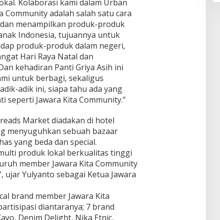
kal. Kolaborasi kami dalam Urban
a Community adalah salah satu cara
 dan menampilkan produk-produk
i anak Indonesia, tujuannya untuk
dap produk-produk dalam negeri,
ngat Hari Raya Natal dan
n kehadiran Panti Griya Asih ini
i untuk berbagi, sekaligus
ik-adik ini, siapa tahu ada yang
ti seperti Jawara Kita Community.”
hreads Market diadakan di hotel
yang menyuguhkan sebuah bazaar
as yang beda dan special.
lti produk lokal berkualitas tinggi
luruh member Jawara Kita Community
l”, ujar Yulyanto sebagai Ketua Jawara
ocal brand member Jawara Kita
rtisipasi diantaranya; 7 brand
Kayo, Denim Delight, Nika Etnic,