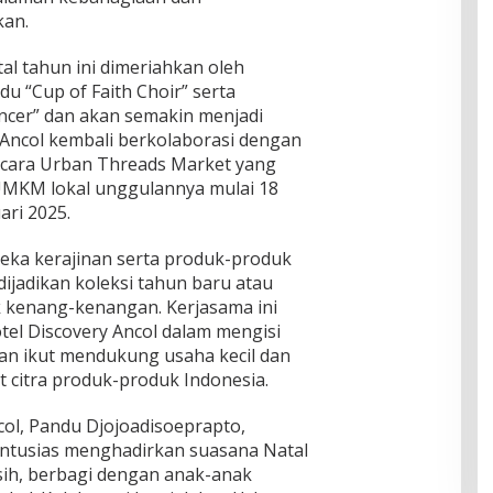
kan.
l tahun ini dimeriahkan oleh
u “Cup of Faith Choir” serta
cer” dan akan semakin menjadi
 Ancol kembali berkolaborasi dengan
acara Urban Threads Market yang
MKM lokal unggulannya mulai 18
ri 2025.
eka kerajinan serta produk-produk
dijadikan koleksi tahun baru atau
k kenang-kenangan. Kerjasama ini
tel Discovery Ancol dalam mengisi
gan ikut mendukung usaha kecil dan
itra produk-produk Indonesia.
ol, Pandu Djojoadisoeprapto,
ntusias menghadirkan suasana Natal
sih, berbagi dengan anak-anak