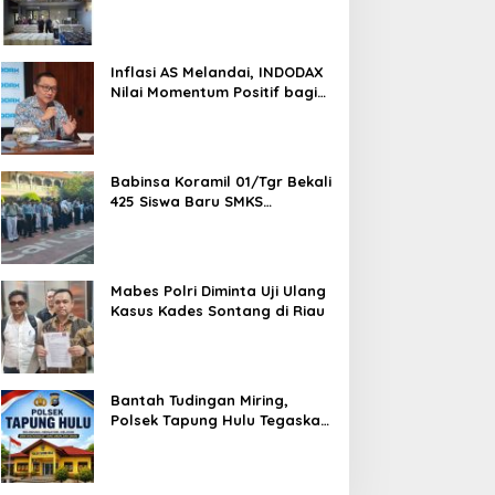
Semarang, Dua Pemasok
Bahan Baku Ditangkap di
Cakung Hingga Sita 1,5 Ton
Bahan Baku
Inflasi AS Melandai, INDODAX
Nilai Momentum Positif bagi
Bitcoin dan Ethereum Jelang
ETH Genesis Day
Babinsa Koramil 01/Tgr Bekali
425 Siswa Baru SMKS
Yupentek 1 dengan PBB dan
Wawasan Kebangsaan
Mabes Polri Diminta Uji Ulang
Kasus Kades Sontang di Riau
Bantah Tudingan Miring,
Polsek Tapung Hulu Tegaskan
Prosedur Hukum Kasus Curat
PLTD Sudah Sesuai SOP