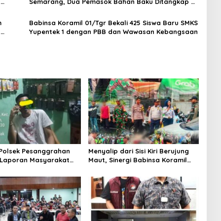
t
Semarang, Dua Pemasok Bahan Baku Ditangkap di
Cakung Hingga Sita 1,5 Ton Bahan Baku
m
Babinsa Koramil 01/Tgr Bekali 425 Siswa Baru SMKS
H
Yupentek 1 dengan PBB dan Wawasan Kebangsaan
 Polsek Pesanggrahan
Menyalip dari Sisi Kiri Berujung
 Laporan Masyarakat
Maut, Sinergi Babinsa Koramil
Sebuah Konter Penjual
03/GP Serka Awaludin dan
, Silahkan Lapor ke
Aparat Tiga Pilar Bergerak
Cepat Tangani Kecelakaan Lalu
Lintas di Kemanggisan