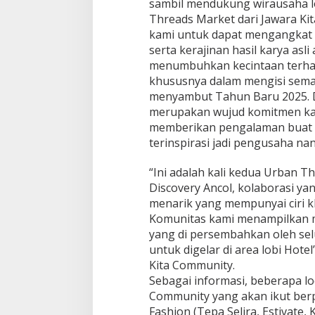
sambil mendukung wirausaha lo
e
Threads Market dari Jawara Kit
r
kami untuk dapat mengangkat
s
a
serta kerajinan hasil karya asl
m
menumbuhkan kecintaan terha
a
khususnya dalam mengisi sema
P
menyambut Tahun Baru 2025. Da
a
n
merupakan wujud komitmen kam
t
memberikan pengalaman buat ad
i
terinspirasi jadi pengusaha nan
G
r
“Ini adalah kali kedua Urban T
i
y
Discovery Ancol, kolaborasi 
a
menarik yang mempunyai ciri kh
A
Komunitas kami menampilkan mu
s
yang di persembahkan oleh se
i
untuk digelar di area lobi Hote
h
d
Kita Community.
a
Sebagai informasi, beberapa l
n
Community yang akan ikut berpa
J
Fashion (Tepa Selira, Estivate, 
a