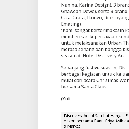
w
Nanina, Karina Design), 3 bran
a
Ghawean Dewe), serta 8 brand
r
Casa Grata, Ikonyo, Rio Goyan
a
Emazing).
K
“Kami sangat berterimakasih k
i
t
memberikan kepercayaan kemba
a
untuk melaksanakan Urban Thre
C
merasa senang dan bangga bisa
o
season di Hotel Discovery Ancol
m
m
u
Sepanjang festive season, Dis
n
berbagai kegiatan untuk kelua
i
mulai dari acara Christmas Wo
t
bersama Santa Claus,
y
-
U
(Yuli)
r
b
a
Discovery Ancol Sambut Hangat F
n
eason bersama Panti Griya Asih d
T
s Market
h