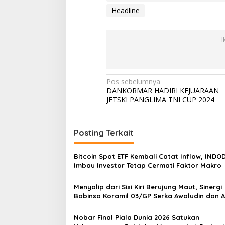
r
Headline
e
a
d
I
s
M
a
r
k
N
Pos sebelumnya
e
DANKORMAR HADIRI KEJUARAAN
a
t
JETSKI PANGLIMA TNI CUP 2024
v
i
Posting Terkait
g
a
Bitcoin Spot ETF Kembali Catat Inflow, INDO
s
Imbau Investor Tetap Cermati Faktor Makro
i
Menyalip dari Sisi Kiri Berujung Maut, Sinergi
p
Babinsa Koramil 03/GP Serka Awaludin dan 
Tiga Pilar Bergerak Cepat Tangani Kecelaka
o
Lalu Lintas di Kemanggisan
Nobar Final Piala Dunia 2026 Satukan
s