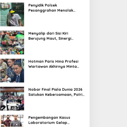
Penyidik Polsek
Pesanggrahan Menolak
Laporan Masyarakat Tentang
Sebuah Konter Penjual
Tramadol, Silahkan Lapor ke
Polres
Menyalip dari Sisi Kiri
Berujung Maut, Sinergi
Babinsa Koramil 03/GP Serka
Awaludin dan Aparat Tiga
Pilar Bergerak Cepat Tangani
Kecelakaan Lalu Lintas di
Hotman Paris Hina Profesi
Kemanggisan
Wartawan Akhirnya Minta
Maaf, Organisasi Pers
Berharap Hormati Profesi
Wartawan
Nobar Final Piala Dunia 2026
Satukan Kebersamaan, Polri
dan Masyarakat Perkuat
Silaturahmi di Jakarta Barat
Pengembangan Kasus
Laboratorium Gelap