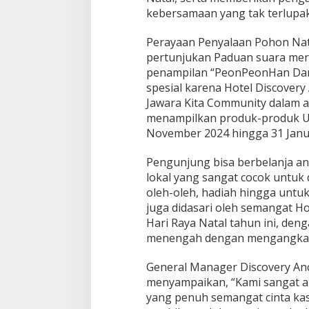
r
kebersamaan yang tak terlupa
t
e
Perayaan Penyalaan Pohon Nata
m
pertunjukan Paduan suara merd
a
k
penampilan “PeonPeonHan Dan
a
spesial karena Hotel Discovery
n
Jawara Kita Community dalam 
W
menampilkan produk-produk U
o
n
November 2024 hingga 31 Janua
d
e
Pengunjung bisa berbelanja an
r
lokal yang sangat cocok untuk 
l
oleh-oleh, hadiah hingga untu
a
n
juga didasari oleh semangat Ho
d
Hari Raya Natal tahun ini, den
S
menengah dengan mengangkat c
e
a
General Manager Discovery Anc
s
o
menyampaikan, “Kami sangat a
n
yang penuh semangat cinta ka
b