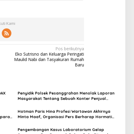
kuti Kami
Pos berikutnya
Eko Sutrisno dan Keluarga Peringati
Maulid Nabi dan Tasyakuran Rumah
Baru
DAX
Penyidik Polsek Pesanggrahan Menolak Laporan
Masyarakat Tentang Sebuah Konter Penjual
Tramadol, Silahkan Lapor ke Polres
Hotman Paris Hina Profesi Wartawan Akhirnya
Aparat
Minta Maaf, Organisasi Pers Berharap Hormati
an
Profesi Wartawan
Pengembangan Kasus Laboratorium Gelap