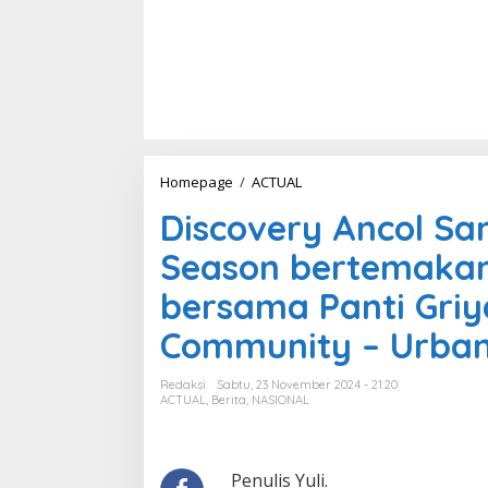
Homepage
/
ACTUAL
D
i
Discovery Ancol Sa
s
c
Season bertemaka
o
v
bersama Panti Griy
e
r
Community – Urban
y
A
n
Redaksi
Sabtu, 23 November 2024 - 21:20
c
ACTUAL
,
Berita
,
NASIONAL
o
l
S
a
Penulis Yuli.