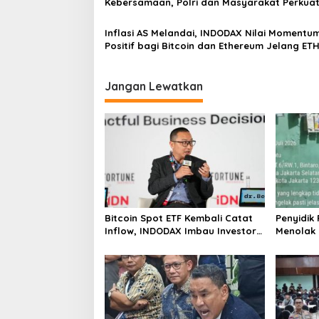
Kebersamaan, Polri dan Masyarakat Perkua
Silaturahmi di Jakarta Barat
Inflasi AS Melandai, INDODAX Nilai Momentu
Positif bagi Bitcoin dan Ethereum Jelang ET
Genesis Day
Jangan Lewatkan
Bitcoin Spot ETF Kembali Catat
Penyidik
Inflow, INDODAX Imbau Investor
Menolak
Tetap Cermati Faktor Makro
Tentang 
Tramadol
Polres