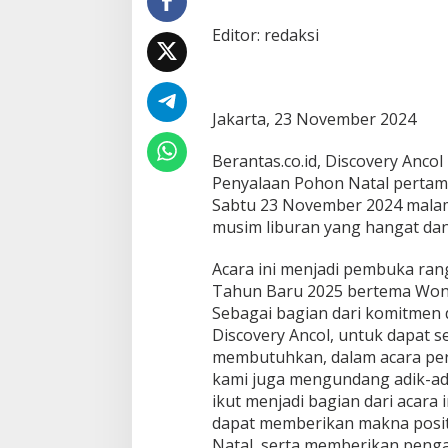
m
b
Editor: redaksi
u
t
H
a
n
Jakarta, 23 November 2024
g
a
Berantas.co.id, Discovery An
t
Penyalaan Pohon Natal pertama
F
Sabtu 23 November 2024 malam
e
s
musim liburan yang hangat dan
t
i
Acara ini menjadi pembuka ran
v
Tahun Baru 2025 bertema Won
e
Sebagai bagian dari komitmen 
S
e
Discovery Ancol, untuk dapat 
a
membutuhkan, dalam acara pera
s
kami juga mengundang adik-adi
o
ikut menjadi bagian dari acara
n
dapat memberikan makna positi
b
e
Natal, serta memberikan peng