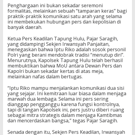
Penghargaan ini bukan sekadar seremoni
formalitas, melainkan sebuah “tamparan keras” bagi
praktik-praktik komunikasi satu arah yang selama
ini membekukan hubungan pers dan kepolisian di
banyak daerah.
Ketua Pers Keadilan Tapung Hulu, Pajar Saragih,
yang didampingi Sekjen Irwansyah Panjaitan,
menegaskan bahwa Iptu Riko adalah sosok personil
Polri yang berani mendobrak tradisi “menutup diri”.
Menurutnya, Kapolsek Tapung Hulu telah berhasil
membuktikan bahwa MoU antara Dewan Pers dan
Kapolri bukan sekadar kertas di atas meja,
melainkan nafas dalam bertugas.
“Iptu Riko mampu menjalankan komunikasi dua sisi
yang sejajar. Ini kemitraan luar biasa dalam menjaga
marwah dua lembaga. Selama ini pers sering
dianggap pengganggu karena fungsi kontrolnya,
tapi di tangan Kapolsek ini, pers justru diberi ruang
sebagai mitra strategis dalam menjaga Kamtibmas
dan mencerdaskan bangsa,” tegas Pajar Saragih.
Senada dengan itu, Sekjen Pers Keadilan, Irwansyah