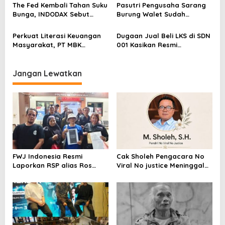
s
Blockchain
The Fed Kembali Tahan Suku
Pasutri Pengusaha Sarang
Bunga, INDODAX Sebut
Burung Walet Sudah
Kepastian Kebijakan Dorong
Berstatus Tersangka,
Sentimen Pasar
Pelapor Desak Polda Jambi
Perkuat Literasi Keuangan
Dugaan Jual Beli LKS di SDN
Segera Lakukan Penahanan
Masyarakat, PT MBK
001 Kasikan Resmi
Ventura Salurkan Bantuan
Dilaporkan ke Polres
Karpet Masjid di Pakuhaji
Kampar, Pemred – Pimum
Metroterkini.id Desak Usut
Jangan Lewatkan
Kasus Ini
FWJ Indonesia Resmi
Cak Sholeh Pengacara No
Laporkan RSP alias Ros
Viral No justice Meninggal
dengan Pasal UU ITE
Dunia