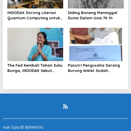
INDODAX Dorong Literasi
Diding Boneng Meninggal
Quantum Computing untuk
Dunia Dalam Usia 76 th
Perkuat Kesiapan Ekosistem
Blockchain
The Fed Kembali Tahan Suku
Pasutri Pengusaha Sarang
Bunga, INDODAX Sebut
Burung Walet Sudah
Kepastian Kebijakan Dorong
Berstatus Tersangka,
Sentimen Pasar
Pelapor Desak Polda Jambi
Segera Lakukan Penahanan
Hak Cipta © BERANTAS