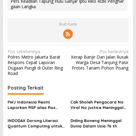
Pers Keadilan Tapung Hulu Ganjar Iptu Riko Rizki Penghar
gaan Langka
Ikuti Kami
N
Pos sebelumnya
Pos berikutnya
Polres Metro Jakarta Barat
Kerap Banjir Dan Jalan Rusak
a
Respons Cepat Laporan
Warga Desa Tanjung Pasir
v
Dugaan Pungli di Outer Ring
Protes Tanam Pohon Pisang
Road
i
g
Posting Terkait
a
s
FWJ Indonesia Resmi
Cak Sholeh Pengacara No
Laporkan RSP alias Ros
Viral No justice Meninggal
i
dengan Pasal UU ITE
Dunia
p
INDODAX Dorong Literasi
Diding Boneng Meninggal
o
Quantum Computing untuk
Dunia Dalam Usia 76 th
Perkuat Kesiapan Ekosistem