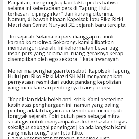
Panjaitan, mengungkapkan fakta pedas bahwa
selama ini keberadaan pers di Tapung Hulu
terkesan “dipinggirkan” dan kurang diterima.
Namun, di bawah binaan Kapolsek Iptu Riko Rizki
Mazri dan Camat Nuryadi SE, sejarah baru tercipta.
“Ini sejarah. Selama ini pers dianggap momok
karena kontrolnya. Sekarang, kami dilibatkan
membangun daerah. Ini kehormatan besar bagi
insan pers yang selama ini ruang geraknya kerap
disempitkan oleh ego sektoral,” kata Irwansyah.
Menerima penghargaan tersebut, Kapolsek Tapung
Hulu Iptu Riko Rizki Mazri SH MH menyampaikan
pernyataan resmi dari sudut pandang kepolisian
yang menekankan pentingnya transparansi.
“Kepolisian tidak boleh anti-kritik. Kami berterima
kasih atas penghargaan ini, namun yang paling
penting adalah bagaimana kemitraan ini menjadi
tonggak sejarah. Polri butuh pers sebagai mitra
strategis untuk menyampaikan keberhasilan tugas
sekaligus sebagai pengingat jika ada langkah kami
yang melenceng,” ujar Iptu Riko.
Dalam kesempatan tersebut, Kapolsek juga