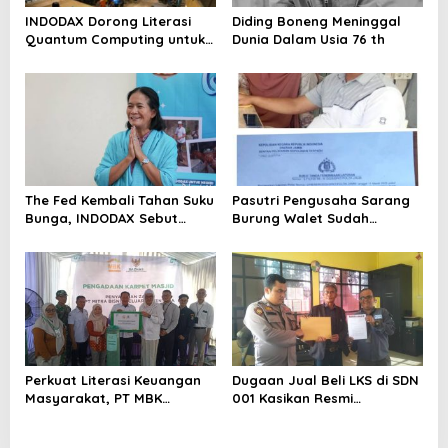
INDODAX Dorong Literasi
Diding Boneng Meninggal
Quantum Computing untuk
Dunia Dalam Usia 76 th
Perkuat Kesiapan Ekosistem
Blockchain
The Fed Kembali Tahan Suku
Pasutri Pengusaha Sarang
Bunga, INDODAX Sebut
Burung Walet Sudah
Kepastian Kebijakan Dorong
Berstatus Tersangka,
Sentimen Pasar
Pelapor Desak Polda Jambi
Segera Lakukan Penahanan
Perkuat Literasi Keuangan
Dugaan Jual Beli LKS di SDN
Masyarakat, PT MBK
001 Kasikan Resmi
Ventura Salurkan Bantuan
Dilaporkan ke Polres
Karpet Masjid di Pakuhaji
Kampar, Pemred – Pimum