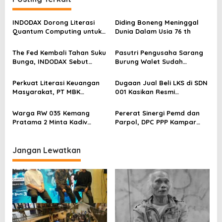
s
INDODAX Dorong Literasi
Diding Boneng Meninggal
i
Quantum Computing untuk
Dunia Dalam Usia 76 th
p
Perkuat Kesiapan Ekosistem
Blockchain
o
The Fed Kembali Tahan Suku
Pasutri Pengusaha Sarang
Bunga, INDODAX Sebut
Burung Walet Sudah
s
Kepastian Kebijakan Dorong
Berstatus Tersangka,
Sentimen Pasar
Pelapor Desak Polda Jambi
Perkuat Literasi Keuangan
Dugaan Jual Beli LKS di SDN
Segera Lakukan Penahanan
Masyarakat, PT MBK
001 Kasikan Resmi
Ventura Salurkan Bantuan
Dilaporkan ke Polres
Karpet Masjid di Pakuhaji
Kampar, Pemred – Pimum
Warga RW 035 Kemang
Pererat Sinergi Pemd dan
Metroterkini.id Desak Usut
Pratama 2 Minta Kadiv
Parpol, DPC PPP Kampar
Kasus Ini
Propam Evaluasi Penyidik
Audiensi Bersam Bupati dan
dan Personel Paminal Polres
Wakil Bupati Kampar
Metro Bekasi Kota
Jangan Lewatkan