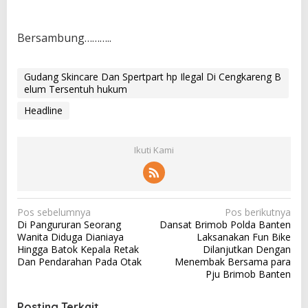
Bersambung………..
Gudang Skincare Dan Spertpart hp Ilegal Di Cengkareng B
elum Tersentuh hukum
Headline
Ikuti Kami
N
Pos sebelumnya
Pos berikutnya
Di Pangururan Seorang
Dansat Brimob Polda Banten
a
Wanita Diduga Dianiaya
Laksanakan Fun Bike
v
Hingga Batok Kepala Retak
Dilanjutkan Dengan
Dan Pendarahan Pada Otak
Menembak Bersama para
i
Pju Brimob Banten
g
a
Posting Terkait