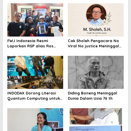
FWJ Indonesia Resmi
Cak Sholeh Pengacara No
Laporkan RSP alias Ros
Viral No justice Meninggal
dengan Pasal UU ITE
Dunia
INDODAX Dorong Literasi
Diding Boneng Meninggal
Quantum Computing untuk
Dunia Dalam Usia 76 th
Perkuat Kesiapan Ekosistem
Blockchain