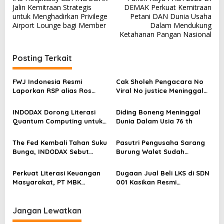
a
Jalin Kemitraan Strategis
DEMAK Perkuat Kemitraan
v
untuk Menghadirkan Privilege
Petani DAN Dunia Usaha
Airport Lounge bagi Member
Dalam Mendukung
i
Ketahanan Pangan Nasional
g
a
Posting Terkait
s
FWJ Indonesia Resmi
Cak Sholeh Pengacara No
i
Laporkan RSP alias Ros
Viral No justice Meninggal
p
dengan Pasal UU ITE
Dunia
o
INDODAX Dorong Literasi
Diding Boneng Meninggal
Quantum Computing untuk
Dunia Dalam Usia 76 th
s
Perkuat Kesiapan Ekosistem
Blockchain
The Fed Kembali Tahan Suku
Pasutri Pengusaha Sarang
Bunga, INDODAX Sebut
Burung Walet Sudah
Kepastian Kebijakan Dorong
Berstatus Tersangka,
Sentimen Pasar
Pelapor Desak Polda Jambi
Perkuat Literasi Keuangan
Dugaan Jual Beli LKS di SDN
Segera Lakukan Penahanan
Masyarakat, PT MBK
001 Kasikan Resmi
Ventura Salurkan Bantuan
Dilaporkan ke Polres
Karpet Masjid di Pakuhaji
Kampar, Pemred – Pimum
Metroterkini.id Desak Usut
Jangan Lewatkan
Kasus Ini