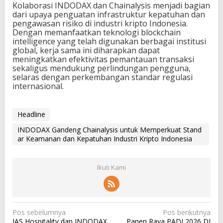
Kolaborasi INDODAX dan Chainalysis menjadi bagian
dari upaya penguatan infrastruktur kepatuhan dan
pengawasan risiko di industri kripto Indonesia.
Dengan memanfaatkan teknologi blockchain
intelligence yang telah digunakan berbagai institusi
global, kerja sama ini diharapkan dapat
meningkatkan efektivitas pemantauan transaksi
sekaligus mendukung perlindungan pengguna,
selaras dengan perkembangan standar regulasi
internasional.
Headline
INDODAX Gandeng Chainalysis untuk Memperkuat Stand
ar Keamanan dan Kepatuhan Industri Kripto Indonesia
Ikuti Kami
N
Pos sebelumnya
Pos berikutnya
IAS Hospitality dan INDODAX
Panen Raya PADI 2026 DI