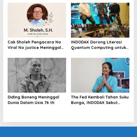
Riau Akan Tinjauan Lokasi
Cak Sholeh Pengacara No
INDODAX Dorong Literasi
Viral No justice Meninggal
Quantum Computing untuk
Dunia
Perkuat Kesiapan Ekosistem
Blockchain
Diding Boneng Meninggal
The Fed Kembali Tahan Suku
Dunia Dalam Usia 76 th
Bunga, INDODAX Sebut
Kepastian Kebijakan Dorong
Sentimen Pasar