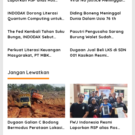
s
dengan Pasal UU ITE
Dunia
INDODAX Dorong Literasi
Diding Boneng Meninggal
Quantum Computing untuk
Dunia Dalam Usia 76 th
Perkuat Kesiapan Ekosistem
Blockchain
The Fed Kembali Tahan Suku
Pasutri Pengusaha Sarang
Bunga, INDODAX Sebut
Burung Walet Sudah
Kepastian Kebijakan Dorong
Berstatus Tersangka,
Sentimen Pasar
Pelapor Desak Polda Jambi
Perkuat Literasi Keuangan
Dugaan Jual Beli LKS di SDN
Segera Lakukan Penahanan
Masyarakat, PT MBK
001 Kasikan Resmi
Ventura Salurkan Bantuan
Dilaporkan ke Polres
Karpet Masjid di Pakuhaji
Kampar, Pemred – Pimum
Metroterkini.id Desak Usut
Jangan Lewatkan
Kasus Ini
Dugaan Galian C Bodong
FWJ Indonesia Resmi
Bermodus Perataan Lokasi
Laporkan RSP alias Ros
Mencuat, Krimsus Polda
dengan Pasal UU ITE