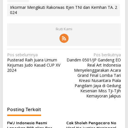
Irkormar Mengikuti Rakorwas Itjen TNI dan Kemhan TA. 2
024
Ikuti Kami
N
Pos sebelumnya
Pos berikutnya
Pusterad Raih Juara Umum
Dandim 0501/JP Gandeng EO
a
Kejurnas Judo Kasad CUP XV
Real Art Indonesia
v
2024
Menyelenggarakan Acara
Grand Final Lomba Tari
i
Kreasi Nusantara Piala
g
Pangdam Jaya di Gedung
Kesenian Miss Tji-Tjih
a
Kemayoran Jakpus
s
i
Posting Terkait
p
FWJ Indonesia Resmi
Cak Sholeh Pengacara No
o
Laporkan RSP alias Ros
Viral No justice Meninggal