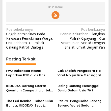
Ikuti Kami
N
Pos sebelumnya
Pos berikutnya
Cegah Kriminalitas Pada
Bhabin Kelurahan Cilangkap
a
Kawasan Pemukiman Warga,
Polsek Cipayung : Kita
v
Unit Sabhara “C” Polsek
Makmurkan Masjid Dengan
Cakung Patroli Dialogis
Shalat Jum’at Berjama’ah
i
g
Posting Terkait
a
s
FWJ Indonesia Resmi
Cak Sholeh Pengacara No
Laporkan RSP alias Ros
Viral No justice Meninggal
i
dengan Pasal UU ITE
Dunia
p
INDODAX Dorong Literasi
Diding Boneng Meninggal
o
Quantum Computing untuk
Dunia Dalam Usia 76 th
Perkuat Kesiapan Ekosistem
s
Blockchain
The Fed Kembali Tahan Suku
Pasutri Pengusaha Sarang
Bunga, INDODAX Sebut
Burung Walet Sudah
Kepastian Kebijakan Dorong
Berstatus Tersangka,