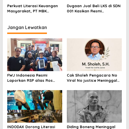
Sentimen Pasar
Pelapor Desak Polda Jambi
Perkuat Literasi Keuangan
Dugaan Jual Beli LKS di SDN
Segera Lakukan Penahanan
Masyarakat, PT MBK
001 Kasikan Resmi
Ventura Salurkan Bantuan
Dilaporkan ke Polres
Karpet Masjid di Pakuhaji
Kampar, Pemred – Pimum
Metroterkini.id Desak Usut
Jangan Lewatkan
Kasus Ini
FWJ Indonesia Resmi
Cak Sholeh Pengacara No
Laporkan RSP alias Ros
Viral No justice Meninggal
dengan Pasal UU ITE
Dunia
INDODAX Dorong Literasi
Diding Boneng Meninggal