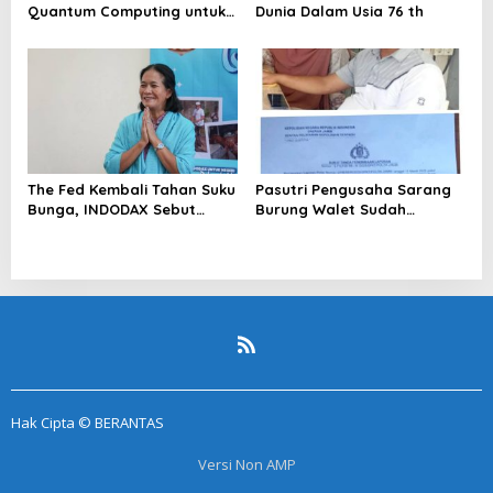
Quantum Computing untuk
Dunia Dalam Usia 76 th
Perkuat Kesiapan Ekosistem
Blockchain
The Fed Kembali Tahan Suku
Pasutri Pengusaha Sarang
Bunga, INDODAX Sebut
Burung Walet Sudah
Kepastian Kebijakan Dorong
Berstatus Tersangka,
Sentimen Pasar
Pelapor Desak Polda Jambi
Segera Lakukan Penahanan
Hak Cipta © BERANTAS
Versi Non AMP