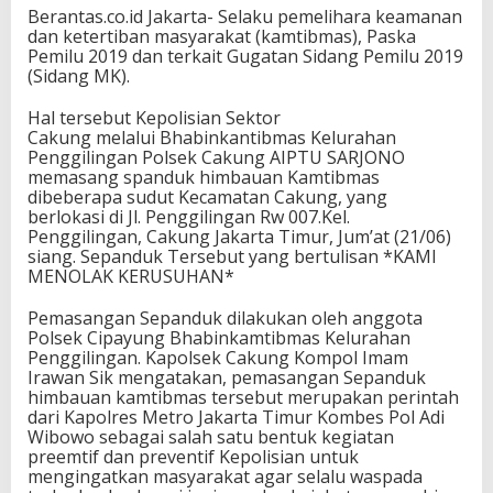
Berantas.co.id Jakarta- Selaku pemelihara keamanan
dan ketertiban masyarakat (kamtibmas), Paska
Pemilu 2019 dan terkait Gugatan Sidang Pemilu 2019
(Sidang MK).
Hal tersebut Kepolisian Sektor
Cakung melalui Bhabinkantibmas Kelurahan
Penggilingan Polsek Cakung AIPTU SARJONO
memasang spanduk himbauan Kamtibmas
dibeberapa sudut Kecamatan Cakung, yang
berlokasi di Jl. Penggilingan Rw 007.Kel.
Penggilingan, Cakung Jakarta Timur, Jum’at (21/06)
siang. Sepanduk Tersebut yang bertulisan *KAMI
MENOLAK KERUSUHAN*
Pemasangan Sepanduk dilakukan oleh anggota
Polsek Cipayung Bhabinkamtibmas Kelurahan
Penggilingan. Kapolsek Cakung Kompol Imam
Irawan Sik mengatakan, pemasangan Sepanduk
himbauan kamtibmas tersebut merupakan perintah
dari Kapolres Metro Jakarta Timur Kombes Pol Adi
Wibowo sebagai salah satu bentuk kegiatan
preemtif dan preventif Kepolisian untuk
mengingatkan masyarakat agar selalu waspada