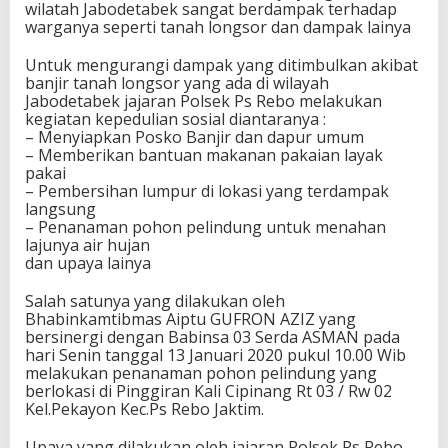
wilatah Jabodetabek sangat berdampak terhadap
warganya seperti tanah longsor dan dampak lainya
Untuk mengurangi dampak yang ditimbulkan akibat
banjir tanah longsor yang ada di wilayah
Jabodetabek jajaran Polsek Ps Rebo melakukan
kegiatan kepedulian sosial diantaranya :
– Menyiapkan Posko Banjir dan dapur umum
– Memberikan bantuan makanan pakaian layak
pakai
– Pembersihan lumpur di lokasi yang terdampak
langsung
– Penanaman pohon pelindung untuk menahan
lajunya air hujan
dan upaya lainya
Salah satunya yang dilakukan oleh
Bhabinkamtibmas Aiptu GUFRON AZIZ yang
bersinergi dengan Babinsa 03 Serda ASMAN pada
hari Senin tanggal 13 Januari 2020 pukul 10.00 Wib
melakukan penanaman pohon pelindung yang
berlokasi di Pinggiran Kali Cipinang Rt 03 / Rw 02
Kel.Pekayon Kec.Ps Rebo Jaktim.
Upaya yang dilakukan oleh jajaran Polsek Ps Rebo