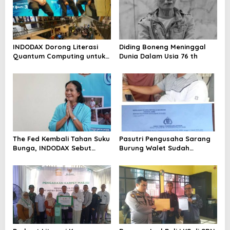
INDODAX Dorong Literasi
Diding Boneng Meninggal
Quantum Computing untuk
Dunia Dalam Usia 76 th
Perkuat Kesiapan Ekosistem
Blockchain
The Fed Kembali Tahan Suku
Pasutri Pengusaha Sarang
Bunga, INDODAX Sebut
Burung Walet Sudah
Kepastian Kebijakan Dorong
Berstatus Tersangka,
Sentimen Pasar
Pelapor Desak Polda Jambi
Segera Lakukan Penahanan