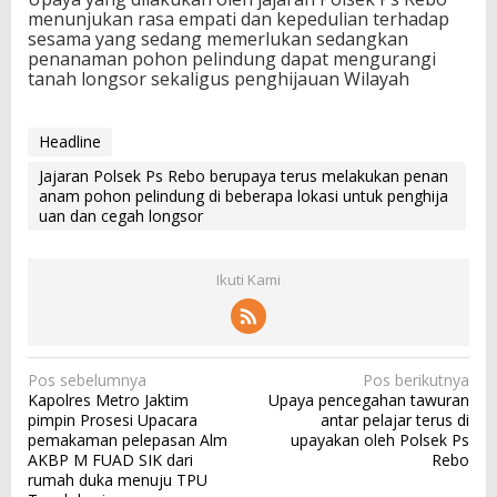
menunjukan rasa empati dan kepedulian terhadap
sesama yang sedang memerlukan sedangkan
penanaman pohon pelindung dapat mengurangi
tanah longsor sekaligus penghijauan Wilayah
Headline
Jajaran Polsek Ps Rebo berupaya terus melakukan penan
anam pohon pelindung di beberapa lokasi untuk penghija
uan dan cegah longsor
Ikuti Kami
N
Pos sebelumnya
Pos berikutnya
Kapolres Metro Jaktim
Upaya pencegahan tawuran
a
pimpin Prosesi Upacara
antar pelajar terus di
v
pemakaman pelepasan Alm
upayakan oleh Polsek Ps
AKBP M FUAD SIK dari
Rebo
i
rumah duka menuju TPU