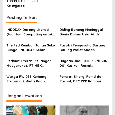
g
Tanah kusir secara
Kenegaraan
a
s
Posting Terkait
i
p
INDODAX Dorong Literasi
Diding Boneng Meninggal
Quantum Computing untuk
Dunia Dalam Usia 76 th
o
Perkuat Kesiapan Ekosistem
s
Blockchain
The Fed Kembali Tahan Suku
Pasutri Pengusaha Sarang
Bunga, INDODAX Sebut
Burung Walet Sudah
Kepastian Kebijakan Dorong
Berstatus Tersangka,
Sentimen Pasar
Pelapor Desak Polda Jambi
Perkuat Literasi Keuangan
Dugaan Jual Beli LKS di SDN
Segera Lakukan Penahanan
Masyarakat, PT MBK
001 Kasikan Resmi
Ventura Salurkan Bantuan
Dilaporkan ke Polres
Karpet Masjid di Pakuhaji
Kampar, Pemred – Pimum
Warga RW 035 Kemang
Pererat Sinergi Pemd dan
Metroterkini.id Desak Usut
Pratama 2 Minta Kadiv
Parpol, DPC PPP Kampar
Kasus Ini
Propam Evaluasi Penyidik
Audiensi Bersam Bupati dan
dan Personel Paminal Polres
Wakil Bupati Kampar
Metro Bekasi Kota
Jangan Lewatkan