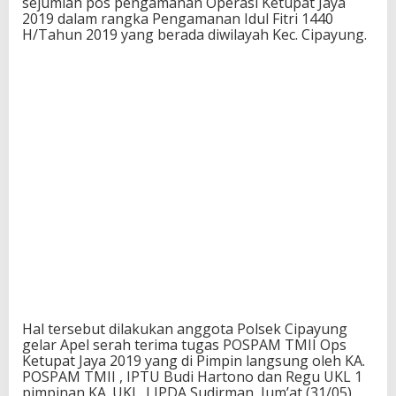
sejumlah pos pengamanan Operasi Ketupat Jaya
2019 dalam rangka Pengamanan Idul Fitri 1440
H/Tahun 2019 yang berada diwilayah Kec. Cipayung.
Hal tersebut dilakukan anggota Polsek Cipayung
gelar Apel serah terima tugas POSPAM TMII Ops
Ketupat Jaya 2019 yang di Pimpin langsung oleh KA.
POSPAM TMII , IPTU Budi Hartono dan Regu UKL 1
pimpinan KA. UKL. I IPDA Sudirman, Jum’at (31/05)