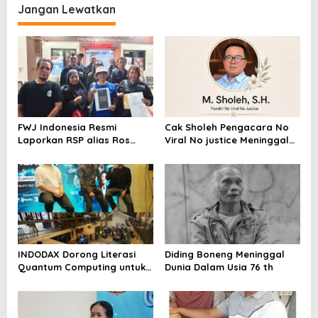
Metroterkini.id Desak Usut
Jangan Lewatkan
Kasus Ini
FWJ Indonesia Resmi
Cak Sholeh Pengacara No
Laporkan RSP alias Ros
Viral No justice Meninggal
dengan Pasal UU ITE
Dunia
INDODAX Dorong Literasi
Diding Boneng Meninggal
Quantum Computing untuk
Dunia Dalam Usia 76 th
Perkuat Kesiapan Ekosistem
Blockchain