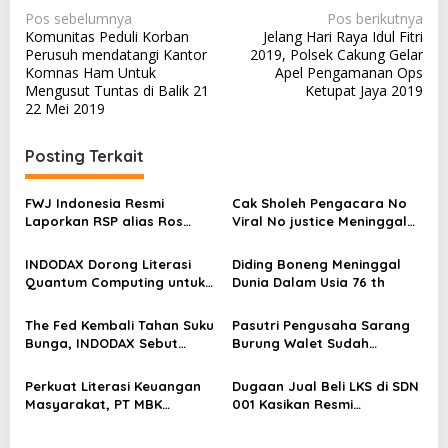
N
Pos sebelumnya
Pos berikutnya
Komunitas Peduli Korban
Jelang Hari Raya Idul Fitri
a
Perusuh mendatangi Kantor
2019, Polsek Cakung Gelar
v
Komnas Ham Untuk
Apel Pengamanan Ops
Mengusut Tuntas di Balik 21
Ketupat Jaya 2019
i
22 Mei 2019
g
a
Posting Terkait
s
FWJ Indonesia Resmi
Cak Sholeh Pengacara No
i
Laporkan RSP alias Ros
Viral No justice Meninggal
p
dengan Pasal UU ITE
Dunia
o
INDODAX Dorong Literasi
Diding Boneng Meninggal
Quantum Computing untuk
Dunia Dalam Usia 76 th
s
Perkuat Kesiapan Ekosistem
Blockchain
The Fed Kembali Tahan Suku
Pasutri Pengusaha Sarang
Bunga, INDODAX Sebut
Burung Walet Sudah
Kepastian Kebijakan Dorong
Berstatus Tersangka,
Sentimen Pasar
Pelapor Desak Polda Jambi
Perkuat Literasi Keuangan
Dugaan Jual Beli LKS di SDN
Segera Lakukan Penahanan
Masyarakat, PT MBK
001 Kasikan Resmi
Ventura Salurkan Bantuan
Dilaporkan ke Polres
Karpet Masjid di Pakuhaji
Kampar, Pemred – Pimum