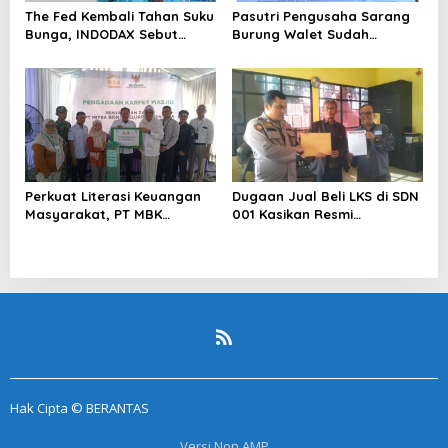
The Fed Kembali Tahan Suku
Pasutri Pengusaha Sarang
Bunga, INDODAX Sebut
Burung Walet Sudah
Kepastian Kebijakan Dorong
Berstatus Tersangka,
Sentimen Pasar
Pelapor Desak Polda Jambi
Segera Lakukan Penahanan
Perkuat Literasi Keuangan
Dugaan Jual Beli LKS di SDN
Masyarakat, PT MBK
001 Kasikan Resmi
Ventura Salurkan Bantuan
Dilaporkan ke Polres
Karpet Masjid di Pakuhaji
Kampar, Pemred – Pimum
Metroterkini.id Desak Usut
Kasus Ini
Hak Cipta © BERANTAS
Versi Non AMP