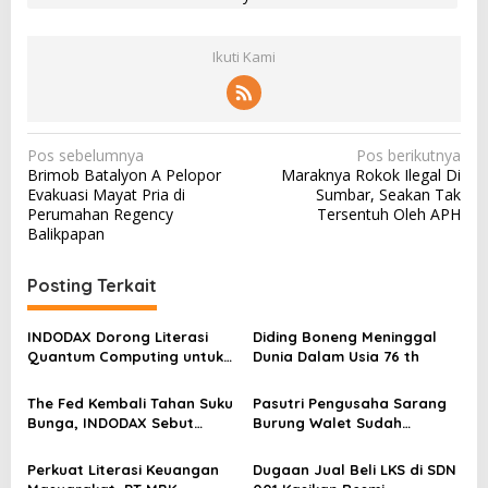
Ikuti Kami
N
Pos sebelumnya
Pos berikutnya
Brimob Batalyon A Pelopor
Maraknya Rokok Ilegal Di
a
Evakuasi Mayat Pria di
Sumbar, Seakan Tak
v
Perumahan Regency
Tersentuh Oleh APH
Balikpapan
i
g
Posting Terkait
a
s
INDODAX Dorong Literasi
Diding Boneng Meninggal
Quantum Computing untuk
Dunia Dalam Usia 76 th
i
Perkuat Kesiapan Ekosistem
p
Blockchain
The Fed Kembali Tahan Suku
Pasutri Pengusaha Sarang
o
Bunga, INDODAX Sebut
Burung Walet Sudah
Kepastian Kebijakan Dorong
Berstatus Tersangka,
s
Sentimen Pasar
Pelapor Desak Polda Jambi
Perkuat Literasi Keuangan
Dugaan Jual Beli LKS di SDN
Segera Lakukan Penahanan