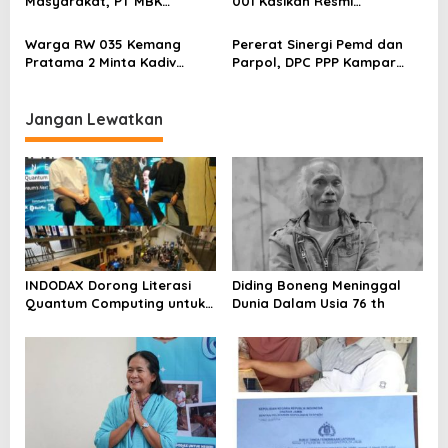
Masyarakat, PT MBK
001 Kasikan Resmi
Ventura Salurkan Bantuan
Dilaporkan ke Polres
Karpet Masjid di Pakuhaji
Kampar, Pemred – Pimum
Warga RW 035 Kemang
Pererat Sinergi Pemd dan
Metroterkini.id Desak Usut
Pratama 2 Minta Kadiv
Parpol, DPC PPP Kampar
Kasus Ini
Propam Evaluasi Penyidik
Audiensi Bersam Bupati dan
dan Personel Paminal Polres
Wakil Bupati Kampar
Metro Bekasi Kota
Jangan Lewatkan
INDODAX Dorong Literasi
Diding Boneng Meninggal
Quantum Computing untuk
Dunia Dalam Usia 76 th
Perkuat Kesiapan Ekosistem
Blockchain