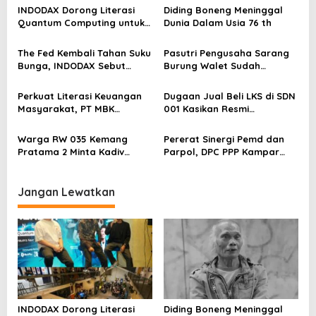
INDODAX Dorong Literasi
Diding Boneng Meninggal
i
Quantum Computing untuk
Dunia Dalam Usia 76 th
p
Perkuat Kesiapan Ekosistem
Blockchain
o
The Fed Kembali Tahan Suku
Pasutri Pengusaha Sarang
Bunga, INDODAX Sebut
Burung Walet Sudah
s
Kepastian Kebijakan Dorong
Berstatus Tersangka,
Sentimen Pasar
Pelapor Desak Polda Jambi
Perkuat Literasi Keuangan
Dugaan Jual Beli LKS di SDN
Segera Lakukan Penahanan
Masyarakat, PT MBK
001 Kasikan Resmi
Ventura Salurkan Bantuan
Dilaporkan ke Polres
Karpet Masjid di Pakuhaji
Kampar, Pemred – Pimum
Warga RW 035 Kemang
Pererat Sinergi Pemd dan
Metroterkini.id Desak Usut
Pratama 2 Minta Kadiv
Parpol, DPC PPP Kampar
Kasus Ini
Propam Evaluasi Penyidik
Audiensi Bersam Bupati dan
dan Personel Paminal Polres
Wakil Bupati Kampar
Metro Bekasi Kota
Jangan Lewatkan
INDODAX Dorong Literasi
Diding Boneng Meninggal