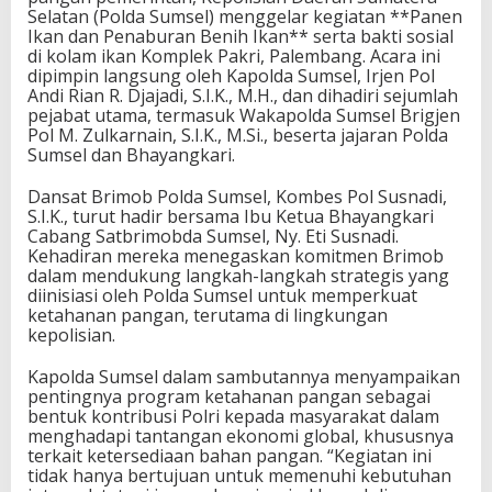
Selatan (Polda Sumsel) menggelar kegiatan **Panen
Ikan dan Penaburan Benih Ikan** serta bakti sosial
di kolam ikan Komplek Pakri, Palembang. Acara ini
dipimpin langsung oleh Kapolda Sumsel, Irjen Pol
Andi Rian R. Djajadi, S.I.K., M.H., dan dihadiri sejumlah
pejabat utama, termasuk Wakapolda Sumsel Brigjen
Pol M. Zulkarnain, S.I.K., M.Si., beserta jajaran Polda
Sumsel dan Bhayangkari.
Dansat Brimob Polda Sumsel, Kombes Pol Susnadi,
S.I.K., turut hadir bersama Ibu Ketua Bhayangkari
Cabang Satbrimobda Sumsel, Ny. Eti Susnadi.
Kehadiran mereka menegaskan komitmen Brimob
dalam mendukung langkah-langkah strategis yang
diinisiasi oleh Polda Sumsel untuk memperkuat
ketahanan pangan, terutama di lingkungan
kepolisian.
Kapolda Sumsel dalam sambutannya menyampaikan
pentingnya program ketahanan pangan sebagai
bentuk kontribusi Polri kepada masyarakat dalam
menghadapi tantangan ekonomi global, khususnya
terkait ketersediaan bahan pangan. “Kegiatan ini
tidak hanya bertujuan untuk memenuhi kebutuhan