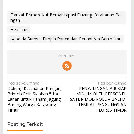
Dansat Brimob Ikut Berpartisipasi Dukung Ketahanan Pa
ngan
Headline
Kapolda Sumsel Pimpin Panen dan Penaburan Benih Ikan
Ikuti Kami
N
Pos sebelumnya
Pos berikutnya
Dukung Ketahanan Pangan,
PENYULINGAN AIR SIAP
a
Brimob Polri Siapkan 5 Ha
MINUM OLEH PERSONEL
v
Lahan untuk Tanam Jagung
SATBRIMOB POLDA BALI DI
Bareng Warga Karawang
TEMPAT PENGUNGSIAN
i
Timur
FLORES TIMUR
g
a
Posting Terkait
s