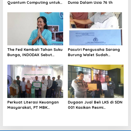
Quantum Computing untuk
Dunia Dalam Usia 76 th
Perkuat Kesiapan Ekosistem
Blockchain
The Fed Kembali Tahan Suku
Pasutri Pengusaha Sarang
Bunga, INDODAX Sebut
Burung Walet Sudah
Kepastian Kebijakan Dorong
Berstatus Tersangka,
Sentimen Pasar
Pelapor Desak Polda Jambi
Segera Lakukan Penahanan
Perkuat Literasi Keuangan
Dugaan Jual Beli LKS di SDN
Masyarakat, PT MBK
001 Kasikan Resmi
Ventura Salurkan Bantuan
Dilaporkan ke Polres
Karpet Masjid di Pakuhaji
Kampar, Pemred – Pimum
Metroterkini.id Desak Usut
Kasus Ini