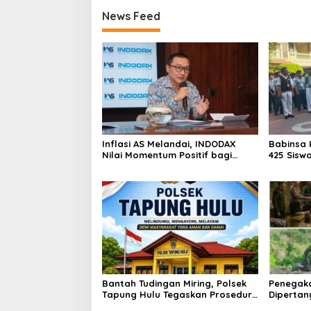
News Feed
Inflasi AS Melandai, INDODAX
Babinsa 
Nilai Momentum Positif bagi
425 Sisw
Bitcoin dan Ethereum Jelang ETH
dengan 
Genesis Day
Kebangs
Bantah Tudingan Miring, Polsek
Penegak
Tapung Hulu Tegaskan Prosedur
Dipertan
Hukum Kasus Curat PLTD Sudah
Tambang 