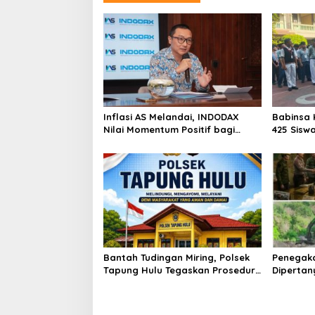
Inflasi AS Melandai, INDODAX
Babinsa 
Nilai Momentum Positif bagi
425 Sisw
Bitcoin dan Ethereum Jelang ETH
dengan 
Genesis Day
Kebangs
Bantah Tudingan Miring, Polsek
Penegak
Tapung Hulu Tegaskan Prosedur
Dipertan
Hukum Kasus Curat PLTD Sudah
Tambang 
Sesuai SOP
Aktivita
Kapur IX