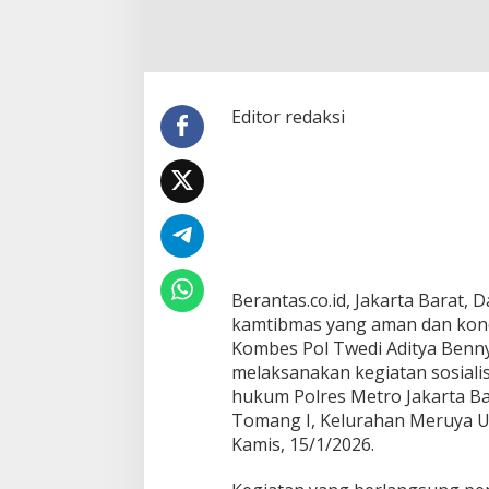
a
r
t
a
B
a
Editor redaksi
r
a
t
T
e
k
a
n
k
Berantas.co.id, Jakarta Barat,
a
kamtibmas yang aman dan kondu
n
P
Kombes Pol Twedi Aditya Bennyahd
e
melaksanakan kegiatan sosiali
r
hukum Polres Metro Jakarta Bara
a
Tomang I, Kelurahan Meruya 
n
B
Kamis, 15/1/2026.
e
r