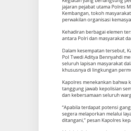
Kegiatan yang berlangsung pen
s
jajaran pejabat utama Polres M
a
Kembangan, tokoh masyarakat,
m
a
perwakilan organisasi kemasya
C
e
Kehadiran berbagai elemen ter
g
antara Polri dan masyarakat d
a
h
Dalam kesempatan tersebut, K
T
a
Pol Twedi Aditya Bennyahdi me
w
seluruh lapisan masyarakat da
u
khususnya di lingkungan perm
r
a
Kapolres menekankan bahwa k
n
d
tanggung jawab kepolisian sema
i
dan kebersamaan seluruh warg
W
i
“Apabila terdapat potensi gan
l
segera melaporkan melalui lay
a
y
ditangani,” pesan Kapolres kep
a
h