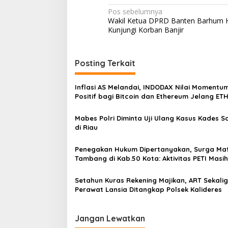
N
Pos sebelumnya
Wakil Ketua DPRD Banten Barhum 
a
Kunjungi Korban Banjir
v
i
Posting Terkait
g
a
Inflasi AS Melandai, INDODAX Nilai Momentu
s
Positif bagi Bitcoin dan Ethereum Jelang ET
Genesis Day
i
Mabes Polri Diminta Uji Ulang Kasus Kades 
p
di Riau
o
Penegakan Hukum Dipertanyakan, Surga Maf
s
Tambang di Kab.50 Kota: Aktivitas PETI Masih
Mengepung Kapur IX, Alam Rusak
Setahun Kuras Rekening Majikan, ART Sekali
Perawat Lansia Ditangkap Polsek Kalideres
Jangan Lewatkan