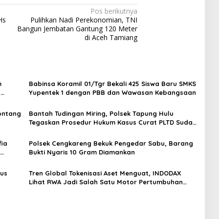
Pos berikutnya
Hs
Pulihkan Nadi Perekonomian, TNI
Bangun Jembatan Gantung 120 Meter
di Aceh Tamiang
m
Babinsa Koramil 01/Tgr Bekali 425 Siswa Baru SMKS
H
Yupentek 1 dengan PBB dan Wawasan Kebangsaan
Sontang
Bantah Tudingan Miring, Polsek Tapung Hulu
Tegaskan Prosedur Hukum Kasus Curat PLTD Sudah
Sesuai SOP
ia
Polsek Cengkareng Bekuk Pengedar Sabu, Barang
Bukti Nyaris 10 Gram Diamankan
gus
Tren Global Tokenisasi Aset Menguat, INDODAX
Lihat RWA Jadi Salah Satu Motor Pertumbuhan
Baru Industri Kripto