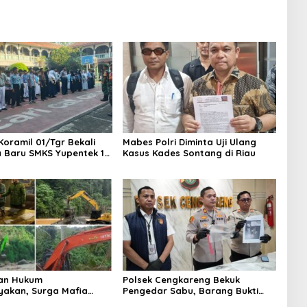
Koramil 01/Tgr Bekali
Mabes Polri Diminta Uji Ulang
a Baru SMKS Yupentek 1
Kasus Kades Sontang di Riau
PBB dan Wawasan
aan
an Hukum
Polsek Cengkareng Bekuk
yakan, Surga Mafia
Pengedar Sabu, Barang Bukti
di Kab.50 Kota:
Nyaris 10 Gram Diamankan