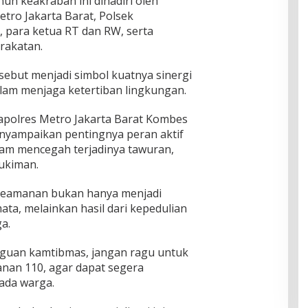
uh keakraban ini dihadiri oleh
etro Jakarta Barat, Polsek
 para ketua RT dan RW, serta
rakatan.
sebut menjadi simbol kuatnya sinergi
alam menjaga ketertiban lingkungan.
apolres Metro Jakarta Barat Kombes
nyampaikan pentingnya peran aktif
lam mencegah terjadinya tawuran,
ukiman.
eamanan bukan hanya menjadi
ta, melainkan hasil dari kepedulian
a.
gguan kamtibmas, jangan ragu untuk
anan 110, agar dapat segera
ada warga.