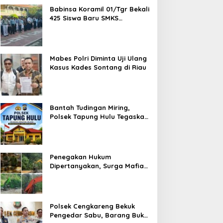
Babinsa Koramil 01/Tgr Bekali
425 Siswa Baru SMKS
Yupentek 1 dengan PBB dan
Wawasan Kebangsaan
Mabes Polri Diminta Uji Ulang
Kasus Kades Sontang di Riau
Bantah Tudingan Miring,
Polsek Tapung Hulu Tegaskan
Prosedur Hukum Kasus Curat
PLTD Sudah Sesuai SOP
Penegakan Hukum
Dipertanyakan, Surga Mafia
Tambang di Kab.50 Kota:
Aktivitas PETI Masih
Mengepung Kapur IX, Alam
Rusak
Polsek Cengkareng Bekuk
Pengedar Sabu, Barang Bukti