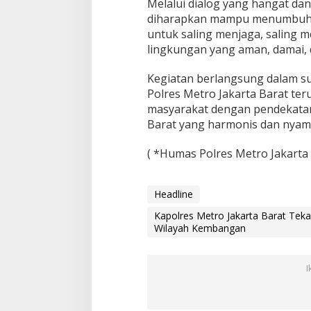
Melalui dialog yang hangat dan 
K
diharapkan mampu menumbuhka
e
untuk saling menjaga, saling 
m
b
lingkungan yang aman, damai, 
a
n
Kegiatan berlangsung dalam su
g
Polres Metro Jakarta Barat ter
a
masyarakat dengan pendekatan
n
Barat yang harmonis dan nyam
( *Humas Polres Metro Jakarta 
Headline
Kapolres Metro Jakarta Barat Te
Wilayah Kembangan
I