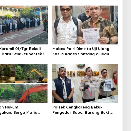
Koramil 01/Tgr Bekali
Mabes Polri Diminta Uji Ulang
a Baru SMKS Yupentek 1
Kasus Kades Sontang di Riau
PBB dan Wawasan
aan
an Hukum
Polsek Cengkareng Bekuk
yakan, Surga Mafia
Pengedar Sabu, Barang Bukti
di Kab.50 Kota:
Nyaris 10 Gram Diamankan
s PETI Masih Mengepung
, Alam Rusak