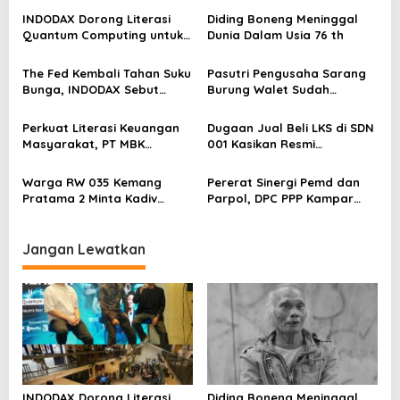
s
INDODAX Dorong Literasi
Diding Boneng Meninggal
i
Quantum Computing untuk
Dunia Dalam Usia 76 th
p
Perkuat Kesiapan Ekosistem
Blockchain
o
The Fed Kembali Tahan Suku
Pasutri Pengusaha Sarang
Bunga, INDODAX Sebut
Burung Walet Sudah
s
Kepastian Kebijakan Dorong
Berstatus Tersangka,
Sentimen Pasar
Pelapor Desak Polda Jambi
Perkuat Literasi Keuangan
Dugaan Jual Beli LKS di SDN
Segera Lakukan Penahanan
Masyarakat, PT MBK
001 Kasikan Resmi
Ventura Salurkan Bantuan
Dilaporkan ke Polres
Karpet Masjid di Pakuhaji
Kampar, Pemred – Pimum
Warga RW 035 Kemang
Pererat Sinergi Pemd dan
Metroterkini.id Desak Usut
Pratama 2 Minta Kadiv
Parpol, DPC PPP Kampar
Kasus Ini
Propam Evaluasi Penyidik
Audiensi Bersam Bupati dan
dan Personel Paminal Polres
Wakil Bupati Kampar
Metro Bekasi Kota
Jangan Lewatkan
INDODAX Dorong Literasi
Diding Boneng Meninggal