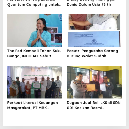
Quantum Computing untuk
Dunia Dalam Usia 76 th
Perkuat Kesiapan Ekosistem
Blockchain
The Fed Kembali Tahan Suku
Pasutri Pengusaha Sarang
Bunga, INDODAX Sebut
Burung Walet Sudah
Kepastian Kebijakan Dorong
Berstatus Tersangka,
Sentimen Pasar
Pelapor Desak Polda Jambi
Segera Lakukan Penahanan
Perkuat Literasi Keuangan
Dugaan Jual Beli LKS di SDN
Masyarakat, PT MBK
001 Kasikan Resmi
Ventura Salurkan Bantuan
Dilaporkan ke Polres
Karpet Masjid di Pakuhaji
Kampar, Pemred – Pimum
Metroterkini.id Desak Usut
Kasus Ini