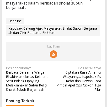
masyarakat dalam beribadah sholat subuh
berjamaah.
Headline
Kapolsek Cakung Ajak Masyarakat Shalat Subuh Berjama
ah dan Zikir Bersama FK Ulum
Ikuti Kami
N
Pos sebelumnya
Pos berikutnya
Berbaur Bersama Warga,
Ciptakan Rasa Aman di
a
Bhabinkamtibmas Kelurahan
Wilayahnya, Kapolsek Ps
v
Setu Polsek Cipayung
Rebo dan Dewan Kota
Melaksanakan Safari Religi
Pimpin Apel Ops Cipkon Tiga
i
Shalat Subuh Berjamaah
Pilar
g
a
Posting Terkait