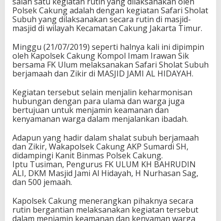
salah satu kegiatan rutin yang dilaksanakan oleh
Polsek Cakung adalah dengan kegiatan Safari Sholat
Subuh yang dilaksanakan secara rutin di masjid-
masjid di wilayah Kecamatan Cakung Jakarta Timur.
Minggu (21/07/2019) seperti halnya kali ini dipimpin
oleh Kapolsek Cakung Kompol Imam Irawan Sik
bersama FK Ulum melaksanakan Safari Sholat Subuh
berjamaah dan Zikir di MASJID JAMI AL HIDAYAH.
Kegiatan tersebut selain menjalin keharmonisan
hubungan dengan para ulama dan warga juga
bertujuan untuk menjamin keamanan dan
kenyamanan warga dalam menjalankan ibadah.
Adapun yang hadir dalam shalat subuh berjamaah
dan Zikir, Wakapolsek Cakung AKP Sumardi SH,
didampingi Kanit Binmas Polsek Cakung.
Iptu Tusiman, Pengurus FK ULUM KH BAHRUDIN
ALI, DKM Masjid Jami Al Hidayah, H Nurhasan Sag,
dan 500 jemaah.
Kapolsek Cakung menerangkan pihaknya secara
rutin bergantian melaksanakan kegiatan tersebut
dalam menjamin keamanan dan kenyaman warga