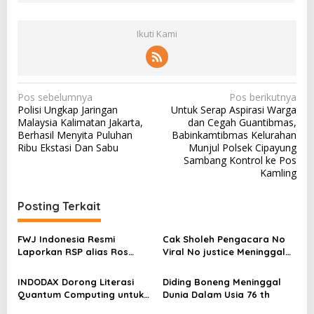
Ikuti Kami
N
Pos sebelumnya
Pos berikutnya
Polisi Ungkap Jaringan
Untuk Serap Aspirasi Warga
a
Malaysia Kalimatan Jakarta,
dan Cegah Guantibmas,
v
Berhasil Menyita Puluhan
Babinkamtibmas Kelurahan
Ribu Ekstasi Dan Sabu
Munjul Polsek Cipayung
i
Sambang Kontrol ke Pos
g
Kamling
a
Posting Terkait
s
i
FWJ Indonesia Resmi
Cak Sholeh Pengacara No
p
Laporkan RSP alias Ros
Viral No justice Meninggal
dengan Pasal UU ITE
Dunia
o
INDODAX Dorong Literasi
Diding Boneng Meninggal
s
Quantum Computing untuk
Dunia Dalam Usia 76 th
Perkuat Kesiapan Ekosistem