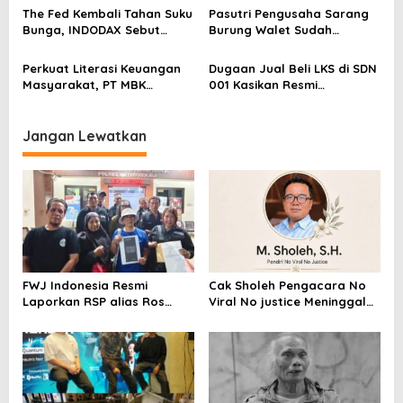
Blockchain
The Fed Kembali Tahan Suku
Pasutri Pengusaha Sarang
Bunga, INDODAX Sebut
Burung Walet Sudah
Kepastian Kebijakan Dorong
Berstatus Tersangka,
Sentimen Pasar
Pelapor Desak Polda Jambi
Perkuat Literasi Keuangan
Dugaan Jual Beli LKS di SDN
Segera Lakukan Penahanan
Masyarakat, PT MBK
001 Kasikan Resmi
Ventura Salurkan Bantuan
Dilaporkan ke Polres
Karpet Masjid di Pakuhaji
Kampar, Pemred – Pimum
Metroterkini.id Desak Usut
Jangan Lewatkan
Kasus Ini
FWJ Indonesia Resmi
Cak Sholeh Pengacara No
Laporkan RSP alias Ros
Viral No justice Meninggal
dengan Pasal UU ITE
Dunia