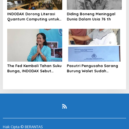
INDODAX Dorong Literasi
Diding Boneng Meninggal
Quantum Computing untuk
Dunia Dalam Usia 76 th
Perkuat Kesiapan Ekosistem
Blockchain
The Fed Kembali Tahan Suku
Pasutri Pengusaha Sarang
Bunga, INDODAX Sebut
Burung Walet Sudah
Kepastian Kebijakan Dorong
Berstatus Tersangka,
Sentimen Pasar
Pelapor Desak Polda Jambi
Segera Lakukan Penahanan
Hak Cipta © BERANTAS