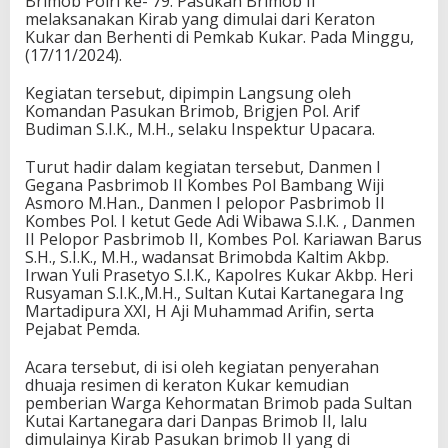
Brimob Polri ke- 79. Pasukan Brimob II
melaksanakan Kirab yang dimulai dari Keraton
Kukar dan Berhenti di Pemkab Kukar. Pada Minggu,
(17/11/2024).
Kegiatan tersebut, dipimpin Langsung oleh
Komandan Pasukan Brimob, Brigjen Pol. Arif
Budiman S.I.K., M.H., selaku Inspektur Upacara.
Turut hadir dalam kegiatan tersebut, Danmen I
Gegana Pasbrimob II Kombes Pol Bambang Wiji
Asmoro M.Han., Danmen I pelopor Pasbrimob II
Kombes Pol. I ketut Gede Adi Wibawa S.I.K. , Danmen
II Pelopor Pasbrimob II, Kombes Pol. Kariawan Barus
S.H., S.I.K., M.H., wadansat Brimobda Kaltim Akbp.
Irwan Yuli Prasetyo S.I.K., Kapolres Kukar Akbp. Heri
Rusyaman S.I.K.,M.H., Sultan Kutai Kartanegara Ing
Martadipura XXI, H Aji Muhammad Arifin, serta
Pejabat Pemda.
Acara tersebut, di isi oleh kegiatan penyerahan
dhuaja resimen di keraton Kukar kemudian
pemberian Warga Kehormatan Brimob pada Sultan
Kutai Kartanegara dari Danpas Brimob II, lalu
dimulainya Kirab Pasukan brimob II yang di