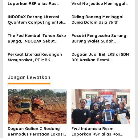
i
Laporkan RSP alias Ros
Viral No justice Meninggal
p
dengan Pasal UU ITE
Dunia
o
INDODAX Dorong Literasi
Diding Boneng Meninggal
Quantum Computing untuk
Dunia Dalam Usia 76 th
s
Perkuat Kesiapan Ekosistem
Blockchain
The Fed Kembali Tahan Suku
Pasutri Pengusaha Sarang
Bunga, INDODAX Sebut
Burung Walet Sudah
Kepastian Kebijakan Dorong
Berstatus Tersangka,
Sentimen Pasar
Pelapor Desak Polda Jambi
Perkuat Literasi Keuangan
Dugaan Jual Beli LKS di SDN
Segera Lakukan Penahanan
Masyarakat, PT MBK
001 Kasikan Resmi
Ventura Salurkan Bantuan
Dilaporkan ke Polres
Karpet Masjid di Pakuhaji
Kampar, Pemred – Pimum
Metroterkini.id Desak Usut
Jangan Lewatkan
Kasus Ini
Dugaan Galian C Bodong
FWJ Indonesia Resmi
Bermodus Perataan Lokasi
Laporkan RSP alias Ros