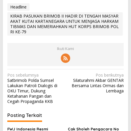
Headline
KIRAB PASUKAN BRIMOB II HADIR DI TENGAH MASYAR
AKAT KUTAI KARTANEGARA UNTUK MENJAGA HARKAM
TIBMAS DAN MEMERIAHKAN HUT KORPS BRIMOB POL
RI KE-79
Ikuti Kami
N
Pos sebelumnya
Pos berikutnya
Satbrimob Polda Sumsel
Silaturahmi Akbar GENTAR
a
Lakukan Patroli Dialogis di
Bersama Lintas Ormas dan
v
OKU Timur, Dukung
Lembaga
Ketahanan Pangan dan
i
Cegah Propaganda KKB
g
a
Posting Terkait
s
FWJ Indonesia Resmi
Cak Sholeh Pengacara No