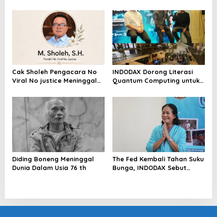
Mencuat, Krimsus Polda
dengan Pasal UU ITE
Riau Akan Tinjauan Lokasi
Cak Sholeh Pengacara No
INDODAX Dorong Literasi
Viral No justice Meninggal
Quantum Computing untuk
Dunia
Perkuat Kesiapan Ekosistem
Blockchain
Diding Boneng Meninggal
The Fed Kembali Tahan Suku
Dunia Dalam Usia 76 th
Bunga, INDODAX Sebut
Kepastian Kebijakan Dorong
Sentimen Pasar