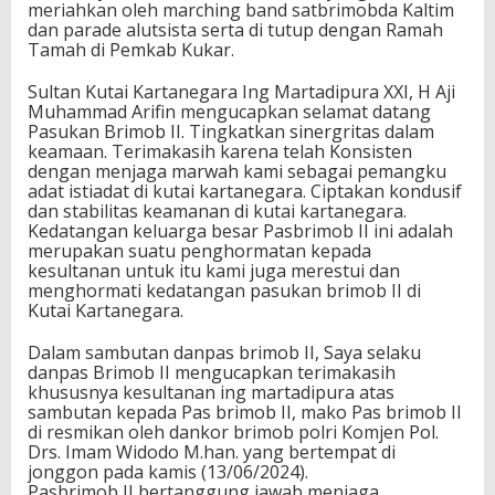
meriahkan oleh marching band satbrimobda Kaltim
dan parade alutsista serta di tutup dengan Ramah
Tamah di Pemkab Kukar.
Sultan Kutai Kartanegara Ing Martadipura XXI, H Aji
Muhammad Arifin mengucapkan selamat datang
Pasukan Brimob II. Tingkatkan sinergritas dalam
keamaan. Terimakasih karena telah Konsisten
dengan menjaga marwah kami sebagai pemangku
adat istiadat di kutai kartanegara. Ciptakan kondusif
dan stabilitas keamanan di kutai kartanegara.
Kedatangan keluarga besar Pasbrimob II ini adalah
merupakan suatu penghormatan kepada
kesultanan untuk itu kami juga merestui dan
menghormati kedatangan pasukan brimob II di
Kutai Kartanegara.
Dalam sambutan danpas brimob II, Saya selaku
danpas Brimob II mengucapkan terimakasih
khususnya kesultanan ing martadipura atas
sambutan kepada Pas brimob II, mako Pas brimob II
di resmikan oleh dankor brimob polri Komjen Pol.
Drs. Imam Widodo M.han. yang bertempat di
jonggon pada kamis (13/06/2024).
Pasbrimob II bertanggung jawab menjaga