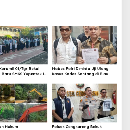
Baru Industri Kripto
Koramil 01/Tgr Bekali
Mabes Polri Diminta Uji Ulang
a Baru SMKS Yupentek 1
Kasus Kades Sontang di Riau
PBB dan Wawasan
aan
an Hukum
Polsek Cengkareng Bekuk