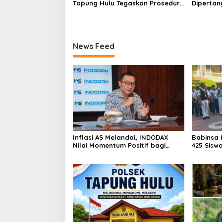
Tapung Hulu Tegaskan Prosedur
Dipertan
Hukum Kasus Curat PLTD Sudah
Tambang 
Sesuai SOP
Aktivita
Kapur IX
News Feed
Inflasi AS Melandai, INDODAX
Babinsa 
Nilai Momentum Positif bagi
425 Sisw
Bitcoin dan Ethereum Jelang ETH
dengan 
Genesis Day
Kebangs