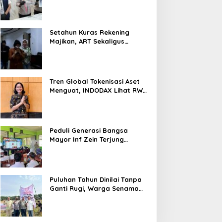
Nyaris 10 Gram Diamankan
Setahun Kuras Rekening
Majikan, ART Sekaligus
Perawat Lansia Ditangkap
Polsek Kalideres
Tren Global Tokenisasi Aset
Menguat, INDODAX Lihat RWA
Jadi Salah Satu Motor
Pertumbuhan Baru Industri
Kripto
Peduli Generasi Bangsa
Mayor Inf Zein Terjung
Langsung Berikan Materi
Kebangsaan Dan Bela
Negara Dalam MPLS Di
Sekolah
Puluhan Tahun Dinilai Tanpa
Ganti Rugi, Warga Senama
Nenek Desak PTPN IV
Regional III Hentikan Aktivitas
di Lahan Sengketa