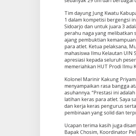
sebanyak 29 tim dari berbagai d
t
o
Tim dayung Jung Kwatu Kabupa
J
1 dalam kompetisi bergengsi in
u
a
Sidoarjo dan untuk juara 3 ad
r
perahu naga yang melibatkan s
a
ajang pembuktian kemampuan,
1
para atlet. Ketua pelaksana, 
D
a
mahasiswa Ilmu Kelautan UIN
y
apresiasi kepada seluruh peser
u
memeriahkan HUT Prodi Ilmu K
n
g
Kolonel Marinir Kakung Priyam
P
e
menyampaikan rasa bangga atas
r
asuhannya. “Prestasi ini adalah
a
latihan keras para atlet. Saya
h
dan kerja keras pengurus sert
u
pembinaan yang solid dan terp
N
a
g
Ucapan terima kasih juga disa
a
Bapak Chosim, Koordinator Pela
H