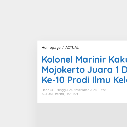
Homepage
/
ACTUAL
K
o
Kolonel Marinir Ka
l
o
Mojokerto Juara 1
n
e
Ke-10 Prodi Ilmu K
l
M
a
Redaksi
Minggu, 24 November 2024 - 16:58
r
ACTUAL
,
Berita
,
DAERAH
i
n
i
r
K
a