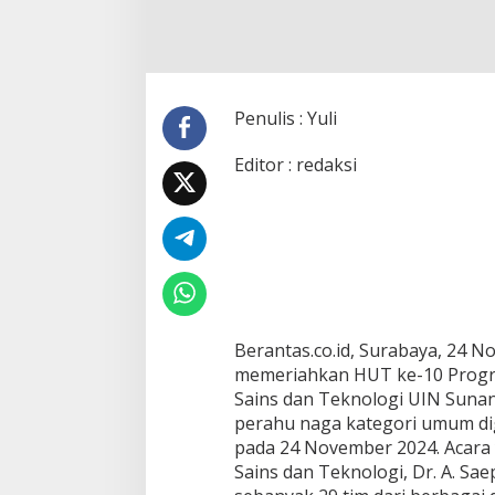
k
u
n
g
:
J
Penulis : Yuli
u
n
Editor : redaksi
g
K
w
a
t
u
K
a
b
.
Berantas.co.id, Surabaya, 24 
M
memeriahkan HUT ke-10 Progra
o
Sains dan Teknologi UIN Suna
j
perahu naga kategori umum di
o
pada 24 November 2024. Acara 
k
e
Sains dan Teknologi, Dr. A. Sa
r