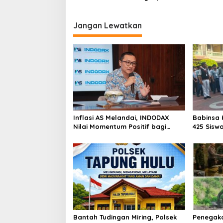
Jangan Lewatkan
Inflasi AS Melandai, INDODAX
Babinsa 
Nilai Momentum Positif bagi
425 Sisw
Bitcoin dan Ethereum Jelang ETH
dengan 
Genesis Day
Kebangs
Bantah Tudingan Miring, Polsek
Penegak