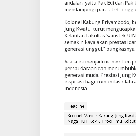
andalan, yaitu Pak Edi dan Pak
U
mendampingi para atlet hingga
T
K
e
Kolonel Kakung Priyambodo, b
-
Jung Kwatu, turut mengucapkan
1
Kelautan Fakultas Sainstek UI
0
semakin kaya akan prestasi da
P
r
generasi unggul,” pungkasnya.
o
d
Acara ini menjadi momentum p
i
persaudaraan dan menumbuhka
I
generasi muda. Prestasi Jung 
l
m
inspirasi bagi komunitas olahr
u
Indonesia.
K
e
l
Headline
a
u
Kolonel Marinir Kakung: Jung Kwa
t
Naga HUT Ke-10 Prodi Ilmu Kelau
a
n
U