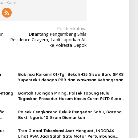
kuti Kami
Pos berikutnya
ur
Ditantang Pengembang Shila
Residence Citayem, Laoli Laporkan AL
ke Polresta Depok
m
Babinsa Koramil 01/Tgr Bekali 425 Siswa Baru SMKS
H
Yupentek 1 dengan PBB dan Wawasan Kebangsaan
Sontang
Bantah Tudingan Miring, Polsek Tapung Hulu
Tegaskan Prosedur Hukum Kasus Curat PLTD Sudah
Sesuai SOP
ia
Polsek Cengkareng Bekuk Pengedar Sabu, Barang
Bukti Nyaris 10 Gram Diamankan
gus
Tren Global Tokenisasi Aset Menguat, INDODAX
Lihat RWA Jadi Salah Satu Motor Pertumbuhan