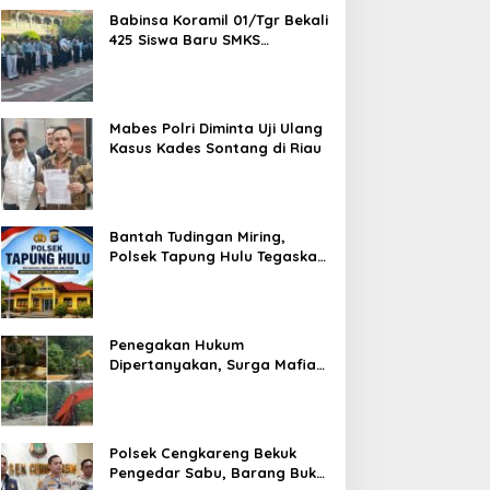
Babinsa Koramil 01/Tgr Bekali
425 Siswa Baru SMKS
Yupentek 1 dengan PBB dan
Wawasan Kebangsaan
Mabes Polri Diminta Uji Ulang
Kasus Kades Sontang di Riau
Bantah Tudingan Miring,
Polsek Tapung Hulu Tegaskan
Prosedur Hukum Kasus Curat
PLTD Sudah Sesuai SOP
Penegakan Hukum
Dipertanyakan, Surga Mafia
Tambang di Kab.50 Kota:
Aktivitas PETI Masih
Mengepung Kapur IX, Alam
Rusak
Polsek Cengkareng Bekuk
Pengedar Sabu, Barang Bukti