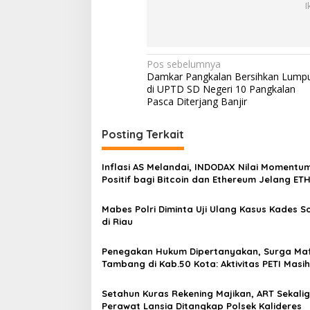
I
I
N
S
u
n
N
Pos sebelumnya
a
Damkar Pangkalan Bersihkan Lump
a
n
di UPTD SD Negeri 10 Pangkalan
A
v
Pasca Diterjang Banjir
m
i
p
Posting Terkait
e
g
l
a
Inflasi AS Melandai, INDODAX Nilai Momentu
s
Positif bagi Bitcoin dan Ethereum Jelang ET
Genesis Day
i
Mabes Polri Diminta Uji Ulang Kasus Kades 
p
di Riau
o
Penegakan Hukum Dipertanyakan, Surga Maf
s
Tambang di Kab.50 Kota: Aktivitas PETI Masih
Mengepung Kapur IX, Alam Rusak
Setahun Kuras Rekening Majikan, ART Sekali
Perawat Lansia Ditangkap Polsek Kalideres