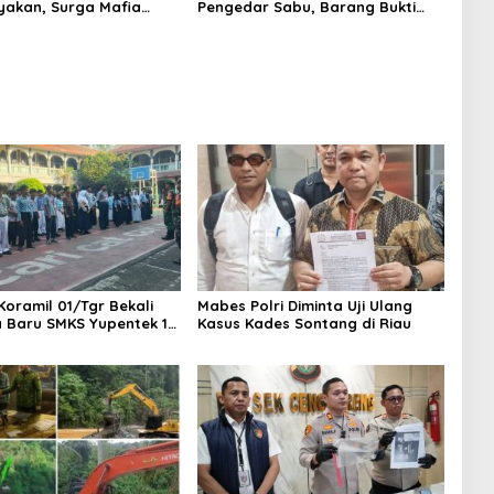
yakan, Surga Mafia
Pengedar Sabu, Barang Bukti
di Kab.50 Kota:
Nyaris 10 Gram Diamankan
s PETI Masih Mengepung
, Alam Rusak
Koramil 01/Tgr Bekali
Mabes Polri Diminta Uji Ulang
a Baru SMKS Yupentek 1
Kasus Kades Sontang di Riau
PBB dan Wawasan
aan