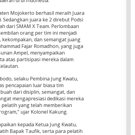
aerah di di Indonesia.
ten Mojokerto berhasil meraih Juara
i. Sedangkan juara ke 2 direbut Podsi
alah dari SMAM X Team. Perlombaan
embilan orang per tim ini menjadi
 kekompakan, dan semangat juang
Muhammad Fajar Romadhon, yang juga
 Sunan Ampel, menyampaikan
ta atas partisipasi mereka dalam
elautan.
bodo, selaku Pembina Jung Kwatu,
 pencapaian luar biasa tim
 buah dari disiplin, semangat, dan
 sangat mengapresiasi dedikasi mereka
a pelatih yang telah memberikan
rogram,” ujar Kolonel Kakung.
mpaikan kepada Ketua Jung Kwatu,
tih Bapak Taufik, serta para pelatih