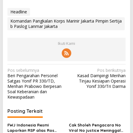
Headline
Komandan Pangkalan Korps Marinir Jakarta Pimpin Sertija
b Paslog Lanmar Jakarta
Ikuti Kami
N
Pos sebelumnya
Pos berikutnya
Beri Pengarahan Personel
Kasad Dampingi Menhan
a
Satgas Yonif PR 330/TD,
Tinjau Kesiapan Operasi
v
Menhan Prabowo Berpesan
Yonif 330/Tri Darma
Soal Keberanian dan
i
Kewaspadaan
g
a
Posting Terkait
s
FWJ Indonesia Resmi
Cak Sholeh Pengacara No
i
Laporkan RSP alias Ros
Viral No justice Meninggal