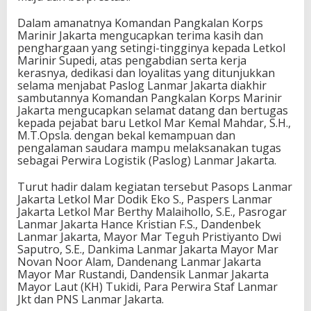
Dalam amanatnya Komandan Pangkalan Korps
Marinir Jakarta mengucapkan terima kasih dan
penghargaan yang setingi-tingginya kepada Letkol
Marinir Supedi, atas pengabdian serta kerja
kerasnya, dedikasi dan loyalitas yang ditunjukkan
selama menjabat Paslog Lanmar Jakarta diakhir
sambutannya Komandan Pangkalan Korps Marinir
Jakarta mengucapkan selamat datang dan bertugas
kepada pejabat baru Letkol Mar Kemal Mahdar, S.H.,
M.T.Opsla. dengan bekal kemampuan dan
pengalaman saudara mampu melaksanakan tugas
sebagai Perwira Logistik (Paslog) Lanmar Jakarta.
Turut hadir dalam kegiatan tersebut Pasops Lanmar
Jakarta Letkol Mar Dodik Eko S., Paspers Lanmar
Jakarta Letkol Mar Berthy Malaihollo, S.E., Pasrogar
Lanmar Jakarta Hance Kristian F.S., Dandenbek
Lanmar Jakarta, Mayor Mar Teguh Pristiyanto Dwi
Saputro, S.E., Dankima Lanmar Jakarta Mayor Mar
Novan Noor Alam, Dandenang Lanmar Jakarta
Mayor Mar Rustandi, Dandensik Lanmar Jakarta
Mayor Laut (KH) Tukidi, Para Perwira Staf Lanmar
Jkt dan PNS Lanmar Jakarta.