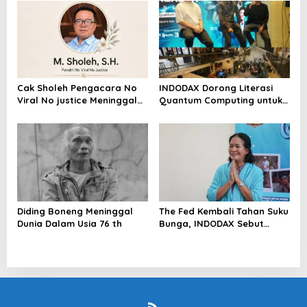
Riau Akan Tinjauan Lokasi
Cak Sholeh Pengacara No
INDODAX Dorong Literasi
Viral No justice Meninggal
Quantum Computing untuk
Dunia
Perkuat Kesiapan Ekosistem
Blockchain
Diding Boneng Meninggal
The Fed Kembali Tahan Suku
Dunia Dalam Usia 76 th
Bunga, INDODAX Sebut
Kepastian Kebijakan Dorong
Sentimen Pasar