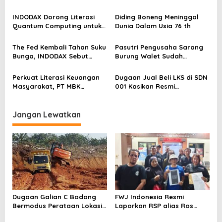
p
dengan Pasal UU ITE
Dunia
o
INDODAX Dorong Literasi
Diding Boneng Meninggal
Quantum Computing untuk
Dunia Dalam Usia 76 th
s
Perkuat Kesiapan Ekosistem
Blockchain
The Fed Kembali Tahan Suku
Pasutri Pengusaha Sarang
Bunga, INDODAX Sebut
Burung Walet Sudah
Kepastian Kebijakan Dorong
Berstatus Tersangka,
Sentimen Pasar
Pelapor Desak Polda Jambi
Perkuat Literasi Keuangan
Dugaan Jual Beli LKS di SDN
Segera Lakukan Penahanan
Masyarakat, PT MBK
001 Kasikan Resmi
Ventura Salurkan Bantuan
Dilaporkan ke Polres
Karpet Masjid di Pakuhaji
Kampar, Pemred – Pimum
Metroterkini.id Desak Usut
Jangan Lewatkan
Kasus Ini
Dugaan Galian C Bodong
FWJ Indonesia Resmi
Bermodus Perataan Lokasi
Laporkan RSP alias Ros
Mencuat, Krimsus Polda
dengan Pasal UU ITE