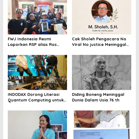
FWJ Indonesia Resmi
Cak Sholeh Pengacara No
Laporkan RSP alias Ros
Viral No justice Meninggal
dengan Pasal UU ITE
Dunia
INDODAX Dorong Literasi
Diding Boneng Meninggal
Quantum Computing untuk
Dunia Dalam Usia 76 th
Perkuat Kesiapan Ekosistem
Blockchain