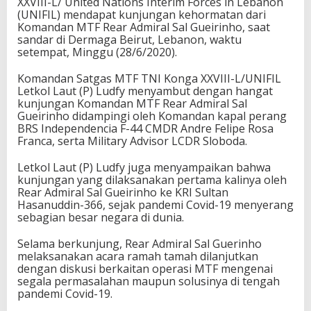
XXVIII-L/ United Nations Interim Forces in Lebanon
(UNIFIL) mendapat kunjungan kehormatan dari
Komandan MTF Rear Admiral Sal Gueirinho, saat
sandar di Dermaga Beirut, Lebanon, waktu
setempat, Minggu (28/6/2020).
Komandan Satgas MTF TNI Konga XXVIII-L/UNIFIL
Letkol Laut (P) Ludfy menyambut dengan hangat
kunjungan Komandan MTF Rear Admiral Sal
Gueirinho didampingi oleh Komandan kapal perang
BRS Independencia F-44 CMDR Andre Felipe Rosa
Franca, serta Military Advisor LCDR Sloboda.
Letkol Laut (P) Ludfy juga menyampaikan bahwa
kunjungan yang dilaksanakan pertama kalinya oleh
Rear Admiral Sal Gueirinho ke KRI Sultan
Hasanuddin-366, sejak pandemi Covid-19 menyerang
sebagian besar negara di dunia.
Selama berkunjung, Rear Admiral Sal Guerinho
melaksanakan acara ramah tamah dilanjutkan
dengan diskusi berkaitan operasi MTF mengenai
segala permasalahan maupun solusinya di tengah
pandemi Covid-19.