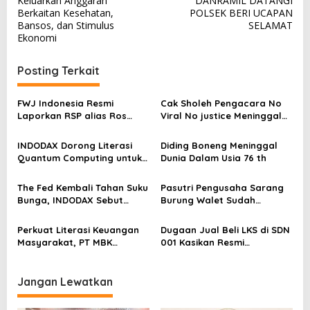
Keluarkan Anggaran
DANRAMIL DATANGI
v
Berkaitan Kesehatan,
POLSEK BERI UCAPAN
Bansos, dan Stimulus
SELAMAT
i
Ekonomi
g
a
Posting Terkait
s
FWJ Indonesia Resmi
Cak Sholeh Pengacara No
i
Laporkan RSP alias Ros
Viral No justice Meninggal
p
dengan Pasal UU ITE
Dunia
o
INDODAX Dorong Literasi
Diding Boneng Meninggal
Quantum Computing untuk
Dunia Dalam Usia 76 th
s
Perkuat Kesiapan Ekosistem
Blockchain
The Fed Kembali Tahan Suku
Pasutri Pengusaha Sarang
Bunga, INDODAX Sebut
Burung Walet Sudah
Kepastian Kebijakan Dorong
Berstatus Tersangka,
Sentimen Pasar
Pelapor Desak Polda Jambi
Perkuat Literasi Keuangan
Dugaan Jual Beli LKS di SDN
Segera Lakukan Penahanan
Masyarakat, PT MBK
001 Kasikan Resmi
Ventura Salurkan Bantuan
Dilaporkan ke Polres
Karpet Masjid di Pakuhaji
Kampar, Pemred – Pimum
Metroterkini.id Desak Usut
Jangan Lewatkan
Kasus Ini