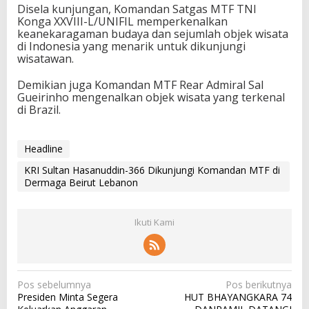
Disela kunjungan, Komandan Satgas MTF TNI
Konga XXVIII-L/UNIFIL memperkenalkan
keanekaragaman budaya dan sejumlah objek wisata
di Indonesia yang menarik untuk dikunjungi
wisatawan.
Demikian juga Komandan MTF Rear Admiral Sal
Gueirinho mengenalkan objek wisata yang terkenal
di Brazil.
Headline
KRI Sultan Hasanuddin-366 Dikunjungi Komandan MTF di
Dermaga Beirut Lebanon
Ikuti Kami
N
Pos sebelumnya
Pos berikutnya
Presiden Minta Segera
HUT BHAYANGKARA 74
a