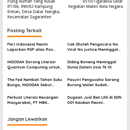
v
Puing Rumah Yang Rusak
0510/Tigaraksa Gelar
RT/06, RW/02 Kampung
Kegiatan Materi Bela Negara
i
Eretan, Desa Datar Nangka,
g
Kecamatan Sagaranten
a
Posting Terkait
s
i
FWJ Indonesia Resmi
Cak Sholeh Pengacara No
p
Laporkan RSP alias Ros
Viral No justice Meninggal
dengan Pasal UU ITE
Dunia
o
INDODAX Dorong Literasi
Diding Boneng Meninggal
s
Quantum Computing untuk
Dunia Dalam Usia 76 th
Perkuat Kesiapan Ekosistem
Blockchain
The Fed Kembali Tahan Suku
Pasutri Pengusaha Sarang
Bunga, INDODAX Sebut
Burung Walet Sudah
Kepastian Kebijakan Dorong
Berstatus Tersangka,
Sentimen Pasar
Pelapor Desak Polda Jambi
Perkuat Literasi Keuangan
Dugaan Jual Beli LKS di SDN
Segera Lakukan Penahanan
Masyarakat, PT MBK
001 Kasikan Resmi
Ventura Salurkan Bantuan
Dilaporkan ke Polres
Karpet Masjid di Pakuhaji
Kampar, Pemred – Pimum
Metroterkini.id Desak Usut
Jangan Lewatkan
Kasus Ini