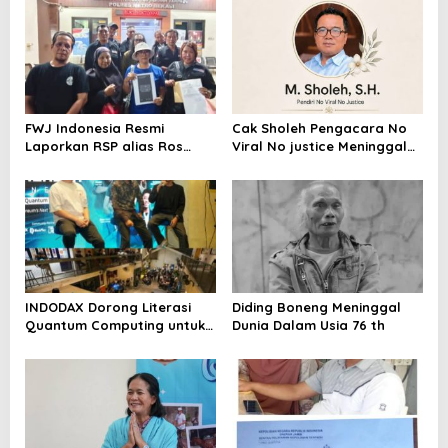
FWJ Indonesia Resmi
Cak Sholeh Pengacara No
Laporkan RSP alias Ros
Viral No justice Meninggal
dengan Pasal UU ITE
Dunia
INDODAX Dorong Literasi
Diding Boneng Meninggal
Quantum Computing untuk
Dunia Dalam Usia 76 th
Perkuat Kesiapan Ekosistem
Blockchain