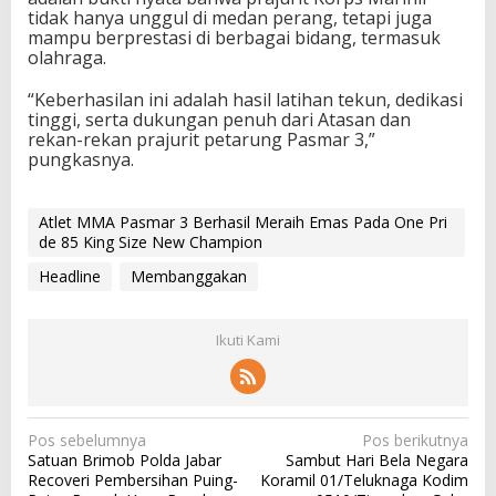
tidak hanya unggul di medan perang, tetapi juga
mampu berprestasi di berbagai bidang, termasuk
olahraga.
“Keberhasilan ini adalah hasil latihan tekun, dedikasi
tinggi, serta dukungan penuh dari Atasan dan
rekan-rekan prajurit petarung Pasmar 3,”
pungkasnya.
Atlet MMA Pasmar 3 Berhasil Meraih Emas Pada One Pri
de 85 King Size New Champion
Headline
Membanggakan
Ikuti Kami
N
Pos sebelumnya
Pos berikutnya
Satuan Brimob Polda Jabar
Sambut Hari Bela Negara
a
Recoveri Pembersihan Puing-
Koramil 01/Teluknaga Kodim