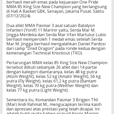
berhasil meraih emas pada kejuaraan One Pride
MMA 85 King Size New Champion yang berlangsung
di Hall A Basket GBK, Senayan, Jakarta Pusat. Sabtu
(07/12/2024).
Dua atlet MMA Pasmar 3 asal satuan Batalyon
Infanteri (Yonif) 11 Marinir yaitu, Serda Mar M.
Jingga Merdeka dan Serda Mar Irfan Martulus Lubis
berhasil memperoleh 1 medali emas setelah Serda
Mar M. Jingga berhasil mengalahkan Daniel Pardosi
dari camp “Dred Dragon” pada ronde kedua dengan
kemenangan Technical Knockout (TKO).
Pertarungan MMA kelas 85 King Size New Champion
tersebut diikuti sebanyak 26 atlet dari 14 partai
dengan kategori diantaranya, kelas 48 kg putra
(Atom Weight), kelas 52 kg (Amatir Weight), 56 kg
putra (Fly Weight), kelas 61,2 kg putra (Bantam
Weight), kelas 70 kg putra (Welther Weight) dan
kelas 77 kg putra (Light Weight).
Sementara itu, Komandan Pasmar 3 Brigjen TNI
(Mar) Andi Rahmat M., mengucapkan terima kasih
dan apresiasi atas prestasi yang telah dicapai. Ini
adalah bukti nyata bahwa prajurit Korps Marinir