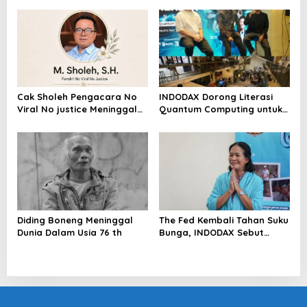
Riau Akan Tinjauan Lokasi
Cak Sholeh Pengacara No
INDODAX Dorong Literasi
Viral No justice Meninggal
Quantum Computing untuk
Dunia
Perkuat Kesiapan Ekosistem
Blockchain
Diding Boneng Meninggal
The Fed Kembali Tahan Suku
Dunia Dalam Usia 76 th
Bunga, INDODAX Sebut
Kepastian Kebijakan Dorong
Sentimen Pasar