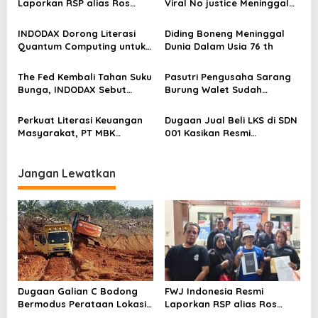
s
Laporkan RSP alias Ros
Viral No justice Meninggal
dengan Pasal UU ITE
Dunia
i
INDODAX Dorong Literasi
Diding Boneng Meninggal
p
Quantum Computing untuk
Dunia Dalam Usia 76 th
o
Perkuat Kesiapan Ekosistem
Blockchain
s
The Fed Kembali Tahan Suku
Pasutri Pengusaha Sarang
Bunga, INDODAX Sebut
Burung Walet Sudah
Kepastian Kebijakan Dorong
Berstatus Tersangka,
Sentimen Pasar
Pelapor Desak Polda Jambi
Perkuat Literasi Keuangan
Dugaan Jual Beli LKS di SDN
Segera Lakukan Penahanan
Masyarakat, PT MBK
001 Kasikan Resmi
Ventura Salurkan Bantuan
Dilaporkan ke Polres
Karpet Masjid di Pakuhaji
Kampar, Pemred – Pimum
Metroterkini.id Desak Usut
Jangan Lewatkan
Kasus Ini
Dugaan Galian C Bodong
FWJ Indonesia Resmi
Bermodus Perataan Lokasi
Laporkan RSP alias Ros
Mencuat, Krimsus Polda
dengan Pasal UU ITE