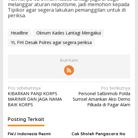
melanggar aturan nepotisme, jadi memohon kepada
Tipikor agar segera lakukan pemanggilan untuk di
periksa.
Headline
Oknum Kades Lantagi Mengakui
YL FHI Desak Polres agar segera periksa
Ikuti Kami
N
Pos sebelumnya
Pos berikutnya
KIBARKAN PANJI KORPS
Personel Satbrimob Polda
a
MARINIR DAN JAGA NAMA
Sumsel Amankan Aksi Demo
v
BAIK KORPS
Pilkada di Pagar Alam
i
Posting Terkait
g
a
FWJ Indonesia Resmi
Cak Sholeh Pengacara No