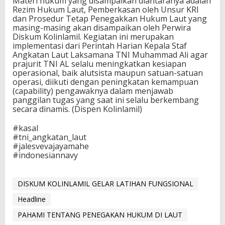
Materi hukum yang disampaikan diantaranya adalah
Rezim Hukum Laut, Pemberkasan oleh Unsur KRI
dan Prosedur Tetap Penegakkan Hukum Laut yang
masing-masing akan disampaikan oleh Perwira
Diskum Kolinlamil. Kegiatan ini merupakan
implementasi dari Perintah Harian Kepala Staf
Angkatan Laut Laksamana TNI Muhammad Ali agar
prajurit TNI AL selalu meningkatkan kesiapan
operasional, baik alutsista maupun satuan-satuan
operasi, diikuti dengan peningkatan kemampuan
(capability) pengawaknya dalam menjawab
panggilan tugas yang saat ini selalu berkembang
secara dinamis. (Dispen Kolinlamil)
#kasal
#tni_angkatan_laut
#jalesvevajayamahe
#indonesiannavy
DISKUM KOLINLAMIL GELAR LATIHAN FUNGSIONAL
Headline
PAHAMI TENTANG PENEGAKAN HUKUM DI LAUT