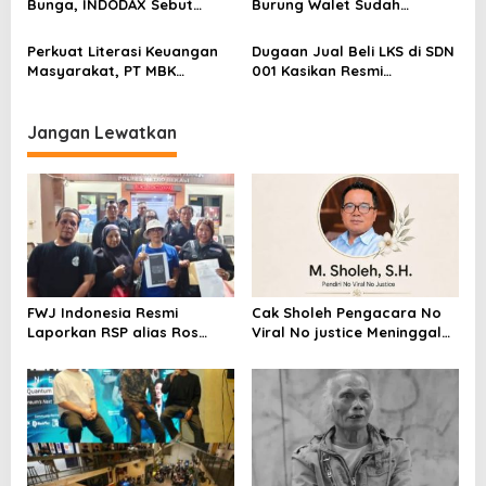
Bunga, INDODAX Sebut
Burung Walet Sudah
Kepastian Kebijakan Dorong
Berstatus Tersangka,
Sentimen Pasar
Pelapor Desak Polda Jambi
Perkuat Literasi Keuangan
Dugaan Jual Beli LKS di SDN
Segera Lakukan Penahanan
Masyarakat, PT MBK
001 Kasikan Resmi
Ventura Salurkan Bantuan
Dilaporkan ke Polres
Karpet Masjid di Pakuhaji
Kampar, Pemred – Pimum
Metroterkini.id Desak Usut
Jangan Lewatkan
Kasus Ini
FWJ Indonesia Resmi
Cak Sholeh Pengacara No
Laporkan RSP alias Ros
Viral No justice Meninggal
dengan Pasal UU ITE
Dunia