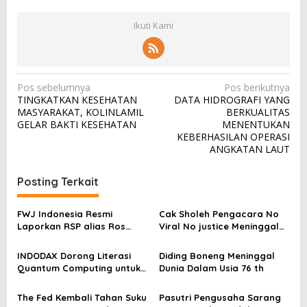
Ikuti Kami
N
Pos sebelumnya
Pos berikutnya
TINGKATKAN KESEHATAN
DATA HIDROGRAFI YANG
a
MASYARAKAT, KOLINLAMIL
BERKUALITAS
v
GELAR BAKTI KESEHATAN
MENENTUKAN
KEBERHASILAN OPERASI
i
ANGKATAN LAUT
g
a
Posting Terkait
s
FWJ Indonesia Resmi
Cak Sholeh Pengacara No
i
Laporkan RSP alias Ros
Viral No justice Meninggal
p
dengan Pasal UU ITE
Dunia
o
INDODAX Dorong Literasi
Diding Boneng Meninggal
Quantum Computing untuk
Dunia Dalam Usia 76 th
s
Perkuat Kesiapan Ekosistem
Blockchain
The Fed Kembali Tahan Suku
Pasutri Pengusaha Sarang