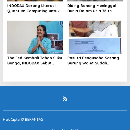
INDODAX Dorong Literasi
Diding Boneng Meninggal
Quantum Computing untuk
Dunia Dalam Usia 76 th
Perkuat Kesiapan Ekosistem
Blockchain
The Fed Kembali Tahan Suku
Pasutri Pengusaha Sarang
Bunga, INDODAX Sebut
Burung Walet Sudah
Kepastian Kebijakan Dorong
Berstatus Tersangka,
Sentimen Pasar
Pelapor Desak Polda Jambi
Segera Lakukan Penahanan
Hak Cipta © BERANTAS