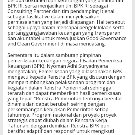
berupa dokumen dan keterangan yang diminta tim
BPK RI, serta menjadikan tim BPK RI sebagai
Consulting Partner dan tim pendamping Itjenal
sebagai fasilitative dalam menyelesaikan
permasalahan yang terjadi dilapangan. Hal tersebut
sebagai upaya dalam mencapai pengelelolaan serta
pertanggungjawaban keuangan yang transparan
dan akuntabel untuk mewujudkan Good Governance
and Clean Government di masa mendatang.
Sementara itu dalam sambutan pimpinan
pemeriksaan keuangan negara I Badan Pemeriksa
Keuangan (BPK), Nyoman Adhi Suryadnyana
mengatakan, Pemeriksaan yang dilaksanakan BPK
mengacu kepada Renstra BPK yang disusun dengan
mempertimbangkan pelaksanaan program dan
kegiatan dalam Renstra Pemerintah sehingga
terarah dan dapat memberikan hasil pemeriksaan
yang tepat. ”Renstra Pemerintah tentunya bersifat
dinamis dan dapat berubah seiring dengan
perkembangan kebijakan Pemerintah setiap
tahunnya. Program nasional dan proyek-proyek
strategis dapat diubah dalam Rencana Kerja
Tahunan, dengan demikian Renstra BPK pun
bersifat adaptif dan responsif untuk mengikuti