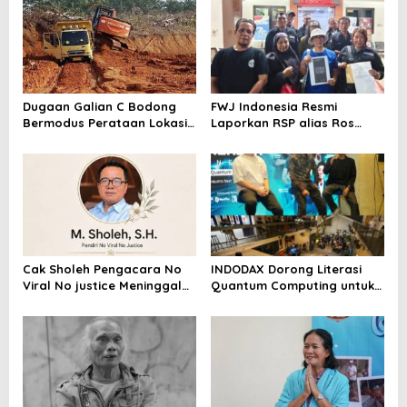
Dugaan Galian C Bodong
FWJ Indonesia Resmi
Bermodus Perataan Lokasi
Laporkan RSP alias Ros
Mencuat, Krimsus Polda
dengan Pasal UU ITE
Riau Akan Tinjauan Lokasi
Cak Sholeh Pengacara No
INDODAX Dorong Literasi
Viral No justice Meninggal
Quantum Computing untuk
Dunia
Perkuat Kesiapan Ekosistem
Blockchain