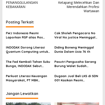
PENANGGULANGAN
Ketapang Melecehkan Dan
i
KEBAKARAN
Merendahkan Profesi
g
Wartawan
a
Posting Terkait
s
i
FWJ Indonesia Resmi
Cak Sholeh Pengacara No
p
Laporkan RSP alias Ros
Viral No justice Meninggal
dengan Pasal UU ITE
Dunia
o
INDODAX Dorong Literasi
Diding Boneng Meninggal
s
Quantum Computing untuk
Dunia Dalam Usia 76 th
Perkuat Kesiapan Ekosistem
Blockchain
The Fed Kembali Tahan Suku
Pasutri Pengusaha Sarang
Bunga, INDODAX Sebut
Burung Walet Sudah
Kepastian Kebijakan Dorong
Berstatus Tersangka,
Sentimen Pasar
Pelapor Desak Polda Jambi
Perkuat Literasi Keuangan
Dugaan Jual Beli LKS di SDN
Segera Lakukan Penahanan
Masyarakat, PT MBK
001 Kasikan Resmi
Ventura Salurkan Bantuan
Dilaporkan ke Polres
Karpet Masjid di Pakuhaji
Kampar, Pemred – Pimum
Metroterkini.id Desak Usut
Jangan Lewatkan
Kasus Ini