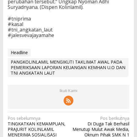
perubahan tersebut.” Ungkap Nyoman Adhi
Suryadnyana. (Dispen Kolinlamil).
#tniprima
#kasal
#tni_angkatan_laut
#jalesvevajayamahe
Headline
PANGKOLINLAMIL MENGIKUTI TAKLIMAT AWAL PADA
PEMERIKSAAN LAPORAN KEUANGAN KEMHAN U.O DAN
TNI ANGKATAN LAUT
Ikuti Kami
N
Pos sebelumnya
Pos berikutnya
TINGKATKAN KEMAMPUAN,
Di Duga Tak Berhasil
a
PRAJURIT KOLINLAMIL
Menutup Mulut Awak Media,
v
MENERIMA SOSIALISASI
Oknum Pihak SMK N 1