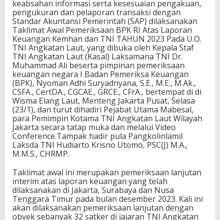
keabsahan informasi serta kesesuaian pengakuan,
pengukuran dan pelaporan transaksi dengan
Standar Akuntansi Pemerintah (SAP) dilaksanakan
Taklimat Awal Pemeriksaan BPK RI Atas Laporan
Keuangan Kemhan dan TNI TAHUN 2023 Pada U.O.
TNI Angkatan Laut, yang dibuka oleh Kepala Staf
TNI Angkatan Laut (Kasal) Laksamana TNI Dr.
Muhammad Ali beserta pimpinan pemeriksaan
keuangan negara I Badan Pemeriksa Keuangan
(BPK), Nyoman Adhi Suryadnyana, S.E., M.E., M.Ak.,
CSFA., CertDA., CGCAE., GRCE., CFrA., bertempat di di
Wisma Elang Laut, Menteng Jakarta Pusat, Selasa
(23/1), dan turut dihadiri Pejabat Utama Mabesal,
para Pemimpin Kotama TNI Angkatan Laut Wilayah
Jakarta secara tatap muka dan melalui Video
Conference.Tampak hadir pula Pangkolinlamil
Laksda TNI Hudiarto Krisno Utomo, PSC(J) M.A.,
M.M.S., CHRMP.
Taklimat awal ini merupakan pemeriksaan lanjutan
interim atas laporan keuangan yang telah
dilaksanakan di Jakarta, Surabaya dan Nusa
Tenggara Timur pada bulan desember 2023. Kali ini
akan dilaksanakan pemeriksaan lanjutan dengan
obyek sebanyak 32 satker di jajaran TNI Angkatan