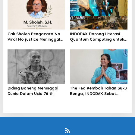
Cak Sholeh Pengacara No
INDODAX Dorong Literasi
Viral No justice Meninggal
Quantum Computing untuk
Dunia
Perkuat Kesiapan Ekosistem
Blockchain
Diding Boneng Meninggal
The Fed Kembali Tahan Suku
Dunia Dalam Usia 76 th
Bunga, INDODAX Sebut
Kepastian Kebijakan Dorong
Sentimen Pasar