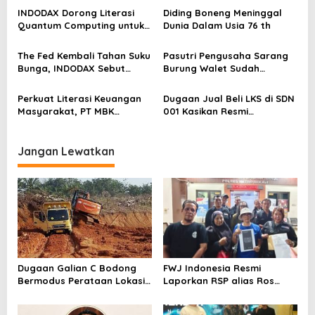
o
INDODAX Dorong Literasi
Diding Boneng Meninggal
Quantum Computing untuk
Dunia Dalam Usia 76 th
s
Perkuat Kesiapan Ekosistem
Blockchain
The Fed Kembali Tahan Suku
Pasutri Pengusaha Sarang
Bunga, INDODAX Sebut
Burung Walet Sudah
Kepastian Kebijakan Dorong
Berstatus Tersangka,
Sentimen Pasar
Pelapor Desak Polda Jambi
Perkuat Literasi Keuangan
Dugaan Jual Beli LKS di SDN
Segera Lakukan Penahanan
Masyarakat, PT MBK
001 Kasikan Resmi
Ventura Salurkan Bantuan
Dilaporkan ke Polres
Karpet Masjid di Pakuhaji
Kampar, Pemred – Pimum
Metroterkini.id Desak Usut
Jangan Lewatkan
Kasus Ini
Dugaan Galian C Bodong
FWJ Indonesia Resmi
Bermodus Perataan Lokasi
Laporkan RSP alias Ros
Mencuat, Krimsus Polda
dengan Pasal UU ITE
Riau Akan Tinjauan Lokasi