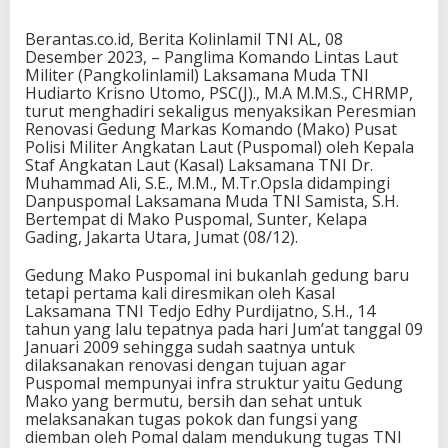
Berantas.co.id, Berita Kolinlamil TNI AL, 08
Desember 2023, – Panglima Komando Lintas Laut
Militer (Pangkolinlamil) Laksamana Muda TNI
Hudiarto Krisno Utomo, PSC(J)., M.A M.M.S., CHRMP,
turut menghadiri sekaligus menyaksikan Peresmian
Renovasi Gedung Markas Komando (Mako) Pusat
Polisi Militer Angkatan Laut (Puspomal) oleh Kepala
Staf Angkatan Laut (Kasal) Laksamana TNI Dr.
Muhammad Ali, S.E., M.M., M.Tr.Opsla didampingi
Danpuspomal Laksamana Muda TNI Samista, S.H.
Bertempat di Mako Puspomal, Sunter, Kelapa
Gading, Jakarta Utara, Jumat (08/12).
Gedung Mako Puspomal ini bukanlah gedung baru
tetapi pertama kali diresmikan oleh Kasal
Laksamana TNI Tedjo Edhy Purdijatno, S.H., 14
tahun yang lalu tepatnya pada hari Jum’at tanggal 09
Januari 2009 sehingga sudah saatnya untuk
dilaksanakan renovasi dengan tujuan agar
Puspomal mempunyai infra struktur yaitu Gedung
Mako yang bermutu, bersih dan sehat untuk
melaksanakan tugas pokok dan fungsi yang
diemban oleh Pomal dalam mendukung tugas TNI