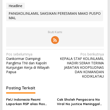
Headline
PANGKOLINLAMIL SAKSIKAN PERESMIAN MAKO PUSPO
MAL
Ikuti Kami
N
Pos sebelumnya
Pos berikutnya
Dankormar Dampingi
KEPALA STAF KOLINLAMIL
a
Panglima TNI dan Kapolri
HADIRI SERAH TERIMA
v
Kunjungan Kerja di Wilayah
JABATAN KOOPSUDNAS
Papua
DAN KOMANDAN
i
KODIKLATAU
g
a
Posting Terkait
s
FWJ Indonesia Resmi
Cak Sholeh Pengacara No
i
Laporkan RSP alias Ros
Viral No justice Meninggal
p
dengan Pasal UU ITE
Dunia