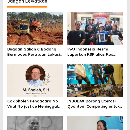
Metroterkini.id Desak Usut
Jangan Lewatkan
Kasus Ini
Dugaan Galian C Bodong
FWJ Indonesia Resmi
Bermodus Perataan Lokasi
Laporkan RSP alias Ros
Mencuat, Krimsus Polda
dengan Pasal UU ITE
Riau Akan Tinjauan Lokasi
Cak Sholeh Pengacara No
INDODAX Dorong Literasi
Viral No justice Meninggal
Quantum Computing untuk
Dunia
Perkuat Kesiapan Ekosistem
Blockchain