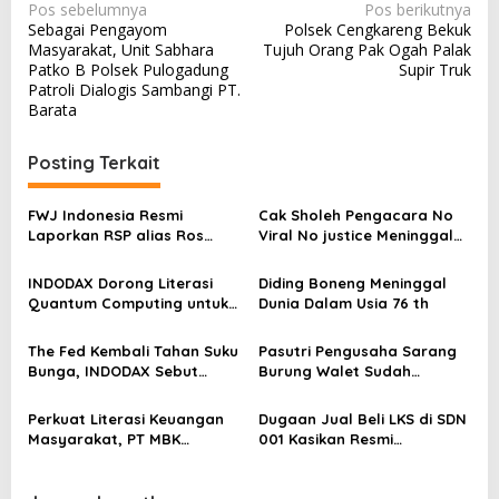
N
Pos sebelumnya
Pos berikutnya
Sebagai Pengayom
Polsek Cengkareng Bekuk
a
Masyarakat, Unit Sabhara
Tujuh Orang Pak Ogah Palak
v
Patko B Polsek Pulogadung
Supir Truk
Patroli Dialogis Sambangi PT.
i
Barata
g
a
Posting Terkait
s
FWJ Indonesia Resmi
Cak Sholeh Pengacara No
i
Laporkan RSP alias Ros
Viral No justice Meninggal
p
dengan Pasal UU ITE
Dunia
o
INDODAX Dorong Literasi
Diding Boneng Meninggal
Quantum Computing untuk
Dunia Dalam Usia 76 th
s
Perkuat Kesiapan Ekosistem
Blockchain
The Fed Kembali Tahan Suku
Pasutri Pengusaha Sarang
Bunga, INDODAX Sebut
Burung Walet Sudah
Kepastian Kebijakan Dorong
Berstatus Tersangka,
Sentimen Pasar
Pelapor Desak Polda Jambi
Perkuat Literasi Keuangan
Dugaan Jual Beli LKS di SDN
Segera Lakukan Penahanan
Masyarakat, PT MBK
001 Kasikan Resmi
Ventura Salurkan Bantuan
Dilaporkan ke Polres
Karpet Masjid di Pakuhaji
Kampar, Pemred – Pimum