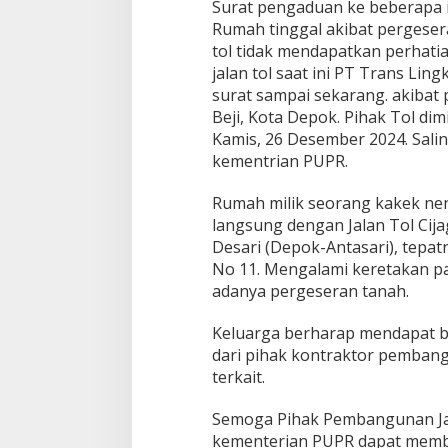
Surat pengaduan ke beberapa i
s
Rumah tinggal akibat pergese
a
k
tol tidak mendapatkan perhatia
A
jalan tol saat ini PT Trans Lin
k
surat sampai sekarang. akibat 
i
Beji, Kota Depok. Pihak Tol di
b
a
Kamis, 26 Desember 2024. Sal
t
kementrian PUPR.
P
e
Rumah milik seorang kakek nen
r
langsung dengan Jalan Tol Cija
g
e
Desari (Depok-Antasari), tepatn
s
No 11. Mengalami keretakan p
e
adanya pergeseran tanah.
r
a
Keluarga berharap mendapat b
n
T
dari pihak kontraktor pembang
a
terkait.
n
a
Semoga Pihak Pembangunan Jal
h
kementerian PUPR dapat membe
A