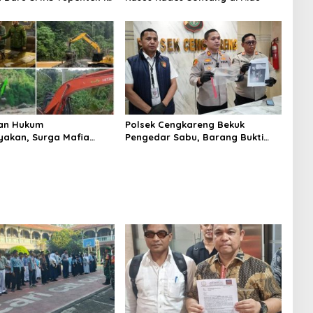
PBB dan Wawasan
aan
an Hukum
Polsek Cengkareng Bekuk
yakan, Surga Mafia
Pengedar Sabu, Barang Bukti
di Kab.50 Kota:
Nyaris 10 Gram Diamankan
s PETI Masih Mengepung
, Alam Rusak