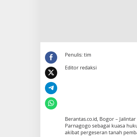
K
u
a
s
a
H
u
k
u
m
Penulis: tim
P
e
Editor redaksi
m
i
l
i
k
R
u
m
a
h
Berantas.co.id, Bogor – Jalint
:
Parnagogo sebagai kuasa huku
R
akibat pergeseran tanah pemb
u