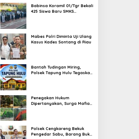
Babinsa Koramil 01/Tgr Bekali
425 Siswa Baru SMKS
Yupentek 1 dengan PBB dan
Wawasan Kebangsaan
Mabes Polri Diminta Uji Ulang
Kasus Kades Sontang di Riau
Bantah Tudingan Miring,
Polsek Tapung Hulu Tegaskan
Prosedur Hukum Kasus Curat
PLTD Sudah Sesuai SOP
Penegakan Hukum
Dipertanyakan, Surga Mafia
Tambang di Kab.50 Kota:
Aktivitas PETI Masih
Mengepung Kapur IX, Alam
Rusak
Polsek Cengkareng Bekuk
Pengedar Sabu, Barang Bukti