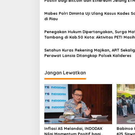
s
Positif bagi Bitcoin dan Ethereum Jelang ET
r
Genesis Day
i
g
Mabes Polri Diminta Uji Ulang Kasus Kades 
a
p
di Riau
D
o
a
n
Penegakan Hukum Dipertanyakan, Surga Maf
s
K
Tambang di Kab.50 Kota: Aktivitas PETI Masih
e
Mengepung Kapur IX, Alam Rusak
m
Setahun Kuras Rekening Majikan, ART Sekali
e
Perawat Lansia Ditangkap Polsek Kalideres
n
t
r
Jangan Lewatkan
i
a
n
P
U
P
R
S
a
l
i
Inflasi AS Melandai, INDODAX
Babinsa 
n
Nilai Momentum Positif bagi
425 Sisw