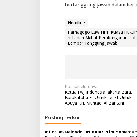
k
bertanggung jawab dalam keru
i
b
a
Headline
t
P
Parnagogo Law Firm Kuasa Hukum 
e
n Tanah Akibat Pembangunan Tol 
m
Lempar Tanggung Jawab
b
a
n
I
g
u
n
a
N
n
Pos sebelumnya
T
Ketua Fwj Indonesia Jakarta Barat,
a
o
Barakallahu Fii Umrik ke-71 Untuk
l
v
Abuya KH. Muhtadi Al Bantani
J
i
a
Posting Terkait
s
g
a
a
M
Inflasi AS Melandai, INDODAX Nilai Momentu
a