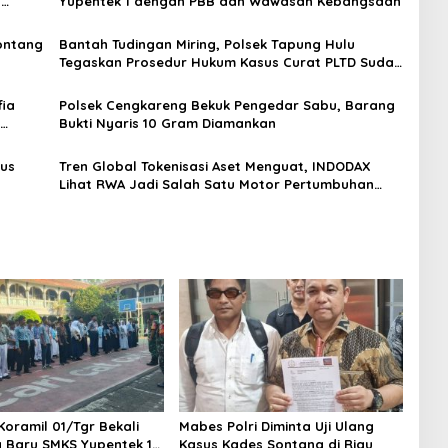
H
Yupentek 1 dengan PBB dan Wawasan Kebangsaan
Sontang
Bantah Tudingan Miring, Polsek Tapung Hulu
Tegaskan Prosedur Hukum Kasus Curat PLTD Sudah
Sesuai SOP
ia
Polsek Cengkareng Bekuk Pengedar Sabu, Barang
Bukti Nyaris 10 Gram Diamankan
gus
Tren Global Tokenisasi Aset Menguat, INDODAX
Lihat RWA Jadi Salah Satu Motor Pertumbuhan
Baru Industri Kripto
Koramil 01/Tgr Bekali
Mabes Polri Diminta Uji Ulang
a Baru SMKS Yupentek 1
Kasus Kades Sontang di Riau