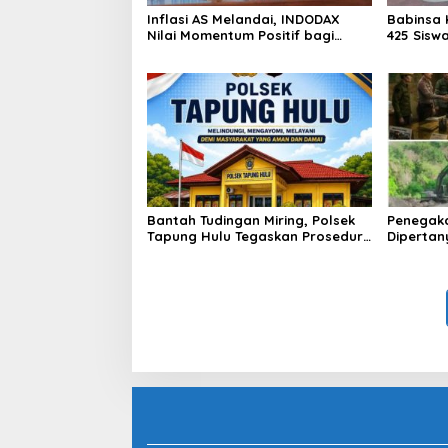
Inflasi AS Melandai, INDODAX
Babinsa 
Nilai Momentum Positif bagi
425 Sisw
Bitcoin dan Ethereum Jelang ETH
dengan 
Genesis Day
Kebangs
Bantah Tudingan Miring, Polsek
Penegak
Tapung Hulu Tegaskan Prosedur
Dipertan
Hukum Kasus Curat PLTD Sudah
Tambang 
Sesuai SOP
Aktivita
Kapur IX