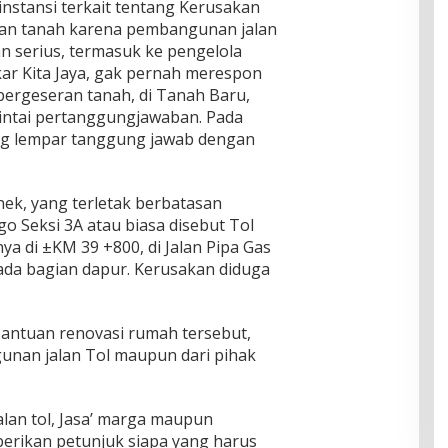
nstansi terkait tentang Kerusakan
ran tanah karena pembangunan jalan
n serius, termasuk ke pengelola
gkar Kita Jaya, gak pernah merespon
pergeseran tanah, di Tanah Baru,
mintai pertanggungjawaban. Pada
ing lempar tanggung jawab dengan
ek, yang terletak berbatasan
go Seksi 3A atau biasa disebut Tol
ya di ±KM 39 +800, di Jalan Pipa Gas
ada bagian dapur. Kerusakan diduga
antuan renovasi rumah tersebut,
unan jalan Tol maupun dari pihak
an tol, Jasa’ marga maupun
rikan petunjuk siapa yang harus