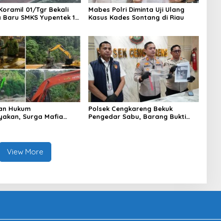
Koramil 01/Tgr Bekali
Mabes Polri Diminta Uji Ulang
a Baru SMKS Yupentek 1
Kasus Kades Sontang di Riau
PBB dan Wawasan
aan
an Hukum
Polsek Cengkareng Bekuk
yakan, Surga Mafia
Pengedar Sabu, Barang Bukti
di Kab.50 Kota:
Nyaris 10 Gram Diamankan
s PETI Masih Mengepung
, Alam Rusak
View More