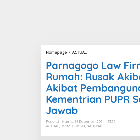
Homepage
/
ACTUAL
P
a
Parnagogo Law Fir
r
n
Rumah: Rusak Akib
a
g
Akibat Pembanguna
o
g
Kementrian PUPR S
o
L
Jawab
a
w
F
Redaksi
Kamis, 26 Desember 2024 - 23:25
i
ACTUAL
,
Berita
,
HUKUM
,
NASIONAL
r
m