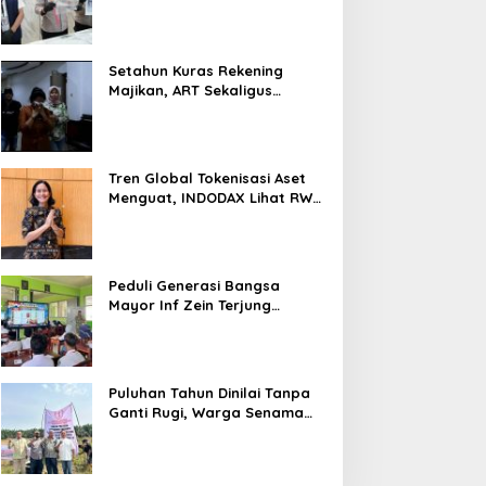
Nyaris 10 Gram Diamankan
Setahun Kuras Rekening
Majikan, ART Sekaligus
Perawat Lansia Ditangkap
Polsek Kalideres
Tren Global Tokenisasi Aset
Menguat, INDODAX Lihat RWA
Jadi Salah Satu Motor
Pertumbuhan Baru Industri
Kripto
Peduli Generasi Bangsa
Mayor Inf Zein Terjung
Langsung Berikan Materi
Kebangsaan Dan Bela
Negara Dalam MPLS Di
Sekolah
Puluhan Tahun Dinilai Tanpa
Ganti Rugi, Warga Senama
Nenek Desak PTPN IV
Regional III Hentikan Aktivitas
di Lahan Sengketa