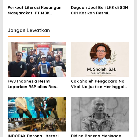
Sentimen Pasar
Pelapor Desak Polda Jambi
Perkuat Literasi Keuangan
Dugaan Jual Beli LKS di SDN
Segera Lakukan Penahanan
Masyarakat, PT MBK
001 Kasikan Resmi
Ventura Salurkan Bantuan
Dilaporkan ke Polres
Karpet Masjid di Pakuhaji
Kampar, Pemred – Pimum
Metroterkini.id Desak Usut
Jangan Lewatkan
Kasus Ini
FWJ Indonesia Resmi
Cak Sholeh Pengacara No
Laporkan RSP alias Ros
Viral No justice Meninggal
dengan Pasal UU ITE
Dunia
INDODAX Dorong Literasi
Diding Boneng Meninggal