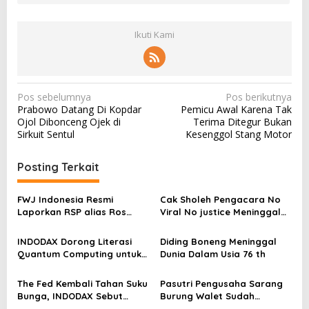
Ikuti Kami
N
Pos sebelumnya
Pos berikutnya
Prabowo Datang Di Kopdar
Pemicu Awal Karena Tak
a
Ojol Dibonceng Ojek di
Terima Ditegur Bukan
v
Sirkuit Sentul
Kesenggol Stang Motor
i
Posting Terkait
g
a
FWJ Indonesia Resmi
Cak Sholeh Pengacara No
s
Laporkan RSP alias Ros
Viral No justice Meninggal
dengan Pasal UU ITE
Dunia
i
INDODAX Dorong Literasi
Diding Boneng Meninggal
p
Quantum Computing untuk
Dunia Dalam Usia 76 th
o
Perkuat Kesiapan Ekosistem
Blockchain
s
The Fed Kembali Tahan Suku
Pasutri Pengusaha Sarang
Bunga, INDODAX Sebut
Burung Walet Sudah
Kepastian Kebijakan Dorong
Berstatus Tersangka,