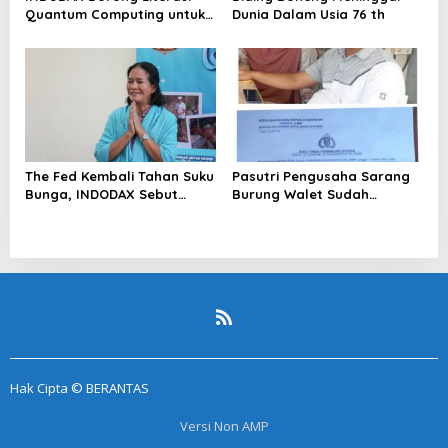
Quantum Computing untuk
Dunia Dalam Usia 76 th
Perkuat Kesiapan Ekosistem
Blockchain
The Fed Kembali Tahan Suku
Pasutri Pengusaha Sarang
Bunga, INDODAX Sebut
Burung Walet Sudah
Kepastian Kebijakan Dorong
Berstatus Tersangka,
Sentimen Pasar
Pelapor Desak Polda Jambi
Segera Lakukan Penahanan
Hak Cipta © BERANTAS
Versi Non AMP