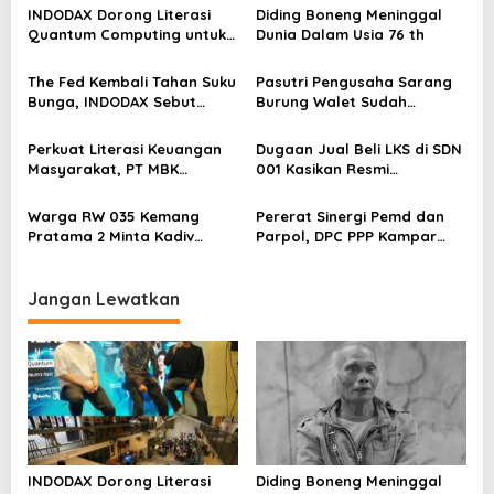
i
INDODAX Dorong Literasi
Diding Boneng Meninggal
p
Quantum Computing untuk
Dunia Dalam Usia 76 th
Perkuat Kesiapan Ekosistem
o
Blockchain
The Fed Kembali Tahan Suku
Pasutri Pengusaha Sarang
s
Bunga, INDODAX Sebut
Burung Walet Sudah
Kepastian Kebijakan Dorong
Berstatus Tersangka,
Sentimen Pasar
Pelapor Desak Polda Jambi
Perkuat Literasi Keuangan
Dugaan Jual Beli LKS di SDN
Segera Lakukan Penahanan
Masyarakat, PT MBK
001 Kasikan Resmi
Ventura Salurkan Bantuan
Dilaporkan ke Polres
Karpet Masjid di Pakuhaji
Kampar, Pemred – Pimum
Warga RW 035 Kemang
Pererat Sinergi Pemd dan
Metroterkini.id Desak Usut
Pratama 2 Minta Kadiv
Parpol, DPC PPP Kampar
Kasus Ini
Propam Evaluasi Penyidik
Audiensi Bersam Bupati dan
dan Personel Paminal Polres
Wakil Bupati Kampar
Metro Bekasi Kota
Jangan Lewatkan
INDODAX Dorong Literasi
Diding Boneng Meninggal