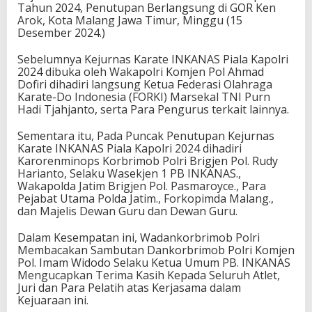
Tahun 2024, Penutupan Berlangsung di GOR Ken
Arok, Kota Malang Jawa Timur, Minggu (15
Desember 2024.)
Sebelumnya Kejurnas Karate INKANAS Piala Kapolri
2024 dibuka oleh Wakapolri Komjen Pol Ahmad
Dofiri dihadiri langsung Ketua Federasi Olahraga
Karate-Do Indonesia (FORKI) Marsekal TNI Purn
Hadi Tjahjanto, serta Para Pengurus terkait lainnya.
Sementara itu, Pada Puncak Penutupan Kejurnas
Karate INKANAS Piala Kapolri 2024 dihadiri
Karorenminops Korbrimob Polri Brigjen Pol. Rudy
Harianto, Selaku Wasekjen 1 PB INKANAS.,
Wakapolda Jatim Brigjen Pol. Pasmaroyce., Para
Pejabat Utama Polda Jatim., Forkopimda Malang.,
dan Majelis Dewan Guru dan Dewan Guru.
Dalam Kesempatan ini, Wadankorbrimob Polri
Membacakan Sambutan Dankorbrimob Polri Komjen
Pol. Imam Widodo Selaku Ketua Umum PB. INKANAS
Mengucapkan Terima Kasih Kepada Seluruh Atlet,
Juri dan Para Pelatih atas Kerjasama dalam
Kejuaraan ini.