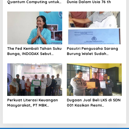
Quantum Computing untuk
Dunia Dalam Usia 76 th
Perkuat Kesiapan Ekosistem
Blockchain
The Fed Kembali Tahan Suku
Pasutri Pengusaha Sarang
Bunga, INDODAX Sebut
Burung Walet Sudah
Kepastian Kebijakan Dorong
Berstatus Tersangka,
Sentimen Pasar
Pelapor Desak Polda Jambi
Segera Lakukan Penahanan
Perkuat Literasi Keuangan
Dugaan Jual Beli LKS di SDN
Masyarakat, PT MBK
001 Kasikan Resmi
Ventura Salurkan Bantuan
Dilaporkan ke Polres
Karpet Masjid di Pakuhaji
Kampar, Pemred – Pimum
Metroterkini.id Desak Usut
Kasus Ini