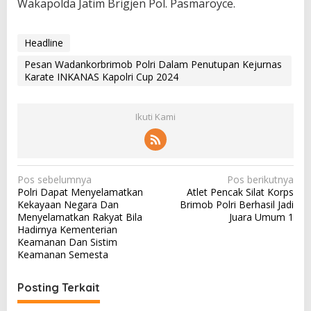
Wakapolda Jatim Brigjen Pol. Pasmaroyce.
Headline
Pesan Wadankorbrimob Polri Dalam Penutupan Kejurnas
Karate INKANAS Kapolri Cup 2024
Ikuti Kami
N
Pos sebelumnya
Pos berikutnya
Polri Dapat Menyelamatkan
Atlet Pencak Silat Korps
a
Kekayaan Negara Dan
Brimob Polri Berhasil Jadi
v
Menyelamatkan Rakyat Bila
Juara Umum 1
Hadirnya Kementerian
i
Keamanan Dan Sistim
g
Keamanan Semesta
a
Posting Terkait
s