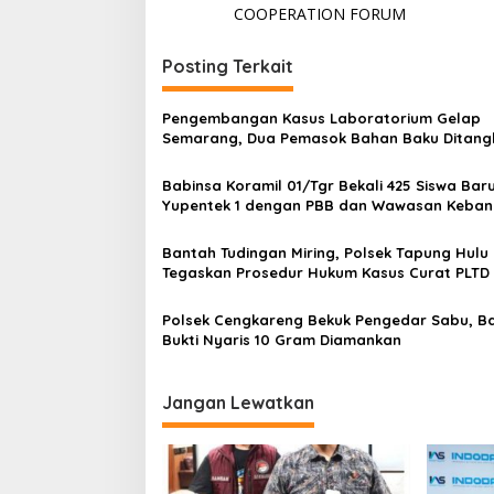
v
COOPERATION FORUM
i
Posting Terkait
g
a
Pengembangan Kasus Laboratorium Gelap
s
Semarang, Dua Pemasok Bahan Baku Ditang
Cakung Hingga Sita 1,5 Ton Bahan Baku
i
Babinsa Koramil 01/Tgr Bekali 425 Siswa Bar
p
Yupentek 1 dengan PBB dan Wawasan Keba
o
Bantah Tudingan Miring, Polsek Tapung Hulu
s
Tegaskan Prosedur Hukum Kasus Curat PLTD
Sesuai SOP
Polsek Cengkareng Bekuk Pengedar Sabu, B
Bukti Nyaris 10 Gram Diamankan
Jangan Lewatkan