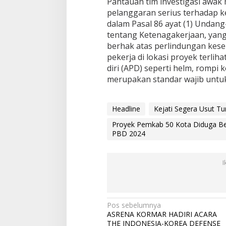
Pantauan tim investigasi awak
pelanggaran serius terhadap k
dalam Pasal 86 ayat (1) Unda
tentang Ketenagakerjaan, yan
berhak atas perlindungan kese
pekerja di lokasi proyek terli
diri (APD) seperti helm, rompi
merupakan standar wajib untu
Headline
Kejati Segera Usut Tu
Proyek Pemkab 50 Kota Diduga B
PBD 2024
I
N
Pos sebelumnya
ASRENA KORMAR HADIRI ACARA
a
THE INDONESIA-KOREA DEFENSE