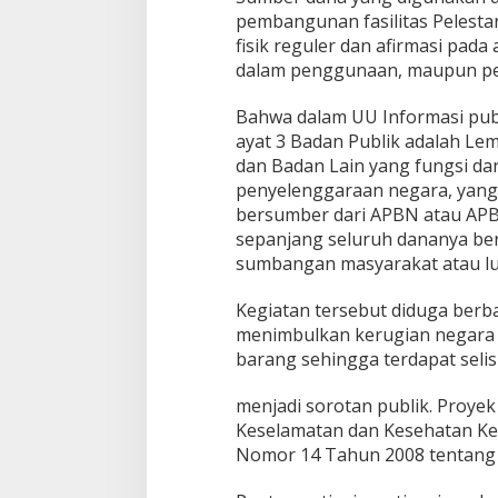
e
pembangunan fasilitas Pelestar
j
fisik reguler dan afirmasi pad
a
dalam penggunaan, maupun pe
t
i
S
Bahwa dalam UU Informasi pub
e
ayat 3 Badan Publik adalah Lemb
g
dan Badan Lain yang fungsi da
e
penyelenggaraan negara, yang
r
bersumber dari APBN atau APB
a
U
sepanjang seluruh dananya be
s
sumbangan masyarakat atau lua
u
t
Kegiatan tersebut diduga berba
T
menimbulkan kerugian negara k
u
n
barang sehingga terdapat selis
t
a
menjadi sorotan publik. Proyek
s
Keselamatan dan Kesehatan Ke
Nomor 14 Tahun 2008 tentang K