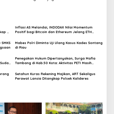
Inflasi AS Melandai, INDODAX Nilai Momentum
kap di
Positif bagi Bitcoin dan Ethereum Jelang ETH
Genesis Day
u SMKS
Mabes Polri Diminta Uji Ulang Kasus Kades Sontang
ngsaan
di Riau
Penegakan Hukum Dipertanyakan, Surga Mafia
 Sudah
Tambang di Kab.50 Kota: Aktivitas PETI Masih
Mengepung Kapur IX, Alam Rusak
arang
Setahun Kuras Rekening Majikan, ART Sekaligus
Perawat Lansia Ditangkap Polsek Kalideres