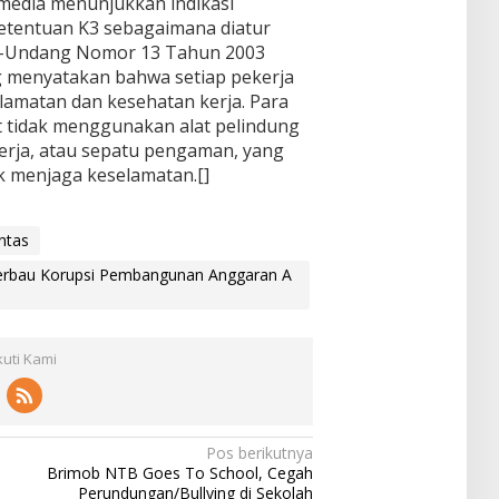
 media menunjukkan indikasi
etentuan K3 sebagaimana diatur
ng-Undang Nomor 13 Tahun 2003
g menyatakan bahwa setiap pekerja
lamatan dan kesehatan kerja. Para
hat tidak menggunakan alat pelindung
 kerja, atau sepatu pengaman, yang
k menjaga keselamatan.[]
ntas
erbau Korupsi Pembangunan Anggaran A
kuti Kami
Pos berikutnya
Brimob NTB Goes To School, Cegah
Perundungan/Bullying di Sekolah