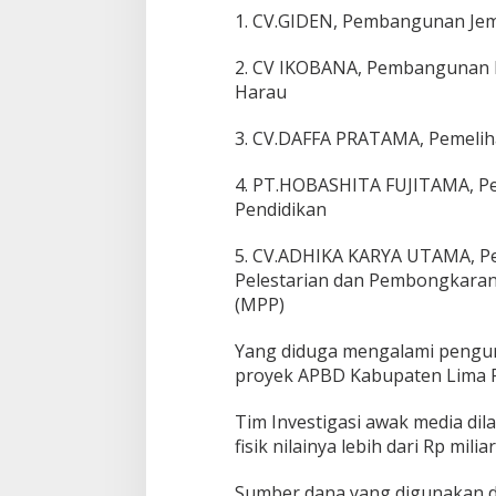
a
1. CV.GIDEN, Pembangunan Je
n
g
2. CV IKOBANA, Pembangunan 
u
Harau
n
a
n
3. CV.DAFFA PRATAMA, Pemeli
A
n
4. PT.HOBASHITA FUJITAMA, P
g
Pendidikan
g
a
r
5. CV.ADHIKA KARYA UTAMA, 
a
Pelestarian dan Pembongkaran
n
(MPP)
A
P
Yang diduga mengalami pengu
B
D
proyek APBD Kabupaten Lima Pu
2
0
Tim Investigasi awak media di
2
fisik nilainya lebih dari Rp mi
4
,
K
Sumber dana yang digunakan d