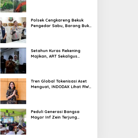
Tambang di Kab.50 Kota:
Aktivitas PETI Masih
Mengepung Kapur IX, Alam
Rusak
Polsek Cengkareng Bekuk
Pengedar Sabu, Barang Bukti
Nyaris 10 Gram Diamankan
Setahun Kuras Rekening
Majikan, ART Sekaligus
Perawat Lansia Ditangkap
Polsek Kalideres
Tren Global Tokenisasi Aset
Menguat, INDODAX Lihat RWA
Jadi Salah Satu Motor
Pertumbuhan Baru Industri
Kripto
Peduli Generasi Bangsa
Mayor Inf Zein Terjung
Langsung Berikan Materi
Kebangsaan Dan Bela
Negara Dalam MPLS Di