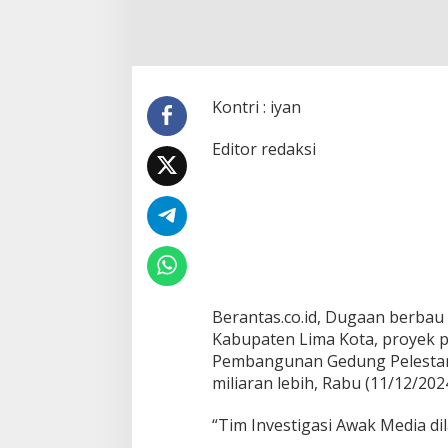
t
a
D
i
d
u
Kontri : iyan
g
a
Editor redaksi
B
e
r
b
a
u
K
o
r
u
Berantas.co.id, Dugaan berbau
p
Kabupaten Lima Kota, proyek p
s
Pembangunan Gedung Pelestari
i
miliaran lebih, Rabu (11/12/2024
P
e
m
“Tim Investigasi Awak Media d
b