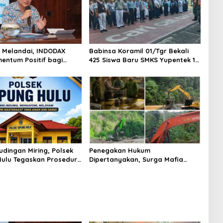
AS Melandai, INDODAX
Babinsa Koramil 01/Tgr Bekali
mentum Positif bagi
425 Siswa Baru SMKS Yupentek 1
dan Ethereum Jelang ETH
dengan PBB dan Wawasan
Day
Kebangsaan
udingan Miring, Polsek
Penegakan Hukum
ulu Tegaskan Prosedur
Dipertanyakan, Surga Mafia
sus Curat PLTD Sudah
Tambang di Kab.50 Kota:
OP
Aktivitas PETI Masih Mengepung
Kapur IX, Alam Rusak