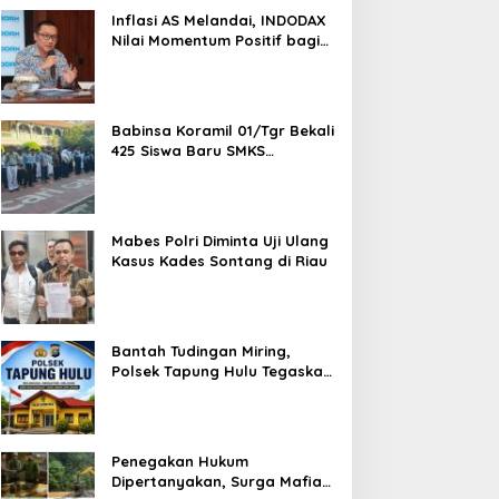
1,5 Ton Bahan Baku
Inflasi AS Melandai, INDODAX
Nilai Momentum Positif bagi
Bitcoin dan Ethereum Jelang
ETH Genesis Day
Babinsa Koramil 01/Tgr Bekali
425 Siswa Baru SMKS
Yupentek 1 dengan PBB dan
Wawasan Kebangsaan
Mabes Polri Diminta Uji Ulang
Kasus Kades Sontang di Riau
Bantah Tudingan Miring,
Polsek Tapung Hulu Tegaskan
Prosedur Hukum Kasus Curat
PLTD Sudah Sesuai SOP
Penegakan Hukum
Dipertanyakan, Surga Mafia