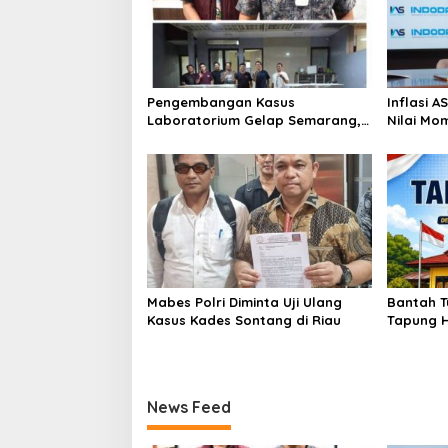
Pengembangan Kasus
Inflasi 
Laboratorium Gelap Semarang,
Nilai Mo
Dua Pemasok Bahan Baku
Bitcoin 
Ditangkap di Cakung Hingga Sita
Genesis 
1,5 Ton Bahan Baku
Mabes Polri Diminta Uji Ulang
Bantah T
Kasus Kades Sontang di Riau
Tapung H
Hukum Ka
Sesuai S
News Feed