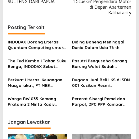
SULTENG DARI PAPUA
‘Dicuekin’ Pengendara Motor
v
di Depan Apartemen
Kalibatacity
i
g
Posting Terkait
a
s
INDODAX Dorong Literasi
Diding Boneng Meninggal
Quantum Computing untuk
Dunia Dalam Usia 76 th
i
Perkuat Kesiapan Ekosistem
p
Blockchain
The Fed Kembali Tahan Suku
Pasutri Pengusaha Sarang
o
Bunga, INDODAX Sebut
Burung Walet Sudah
Kepastian Kebijakan Dorong
Berstatus Tersangka,
s
Sentimen Pasar
Pelapor Desak Polda Jambi
Perkuat Literasi Keuangan
Dugaan Jual Beli LKS di SDN
Segera Lakukan Penahanan
Masyarakat, PT MBK
001 Kasikan Resmi
Ventura Salurkan Bantuan
Dilaporkan ke Polres
Karpet Masjid di Pakuhaji
Kampar, Pemred – Pimum
Warga RW 035 Kemang
Pererat Sinergi Pemd dan
Metroterkini.id Desak Usut
Pratama 2 Minta Kadiv
Parpol, DPC PPP Kampar
Kasus Ini
Propam Evaluasi Penyidik
Audiensi Bersam Bupati dan
dan Personel Paminal Polres
Wakil Bupati Kampar
Metro Bekasi Kota
Jangan Lewatkan