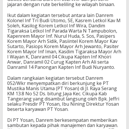
jajaran dengan rute berkeliling ke wilayah binaan.
Ikut dalam kegiatan tersebut antara lain Danrem
Kolonel Inf Tri Budi Utomo, SE, Kasrem Letkol Kav M
Soleh, Kasilog Korem Letkol Inf Wira, Dandim
Tigaraksa Letkol Inf Parada Warta N Tampubolon,
Kapenrem Mayor Inf. Nurul Huda, S. Sos, Pasipers
Korem Mayor Arh Sidik, Pasiintel Korem Mayor Kav
Sutarto, Pasiops Korem Mayor Arh Jewanto, Pasiter
Korem Mayor Inf Iman, Kasdim Tigaraksa Mayor Arh
I Wayan K, Danramil 04 Cikupa Kapten Inf Khoiri
Anwar, Danramil 02 Curug Kapten Arh Ali serta
Danramil 14 Panongan Kapten Inf Budi Nuryanto.
Dalam rangkaian kegiatan tersebut Danrem
052/Wkr menyempatkan diri berkunjung ke PT
Mustika Manis Utama (PT Yosan) di Jl. Raya Serang
KM 13.8 No 52 Ds. bitung Jaya Kec. Cikupa Kab
Tangerang yang disambut langsung oleh Bpk. Jeffri
selaku Presdir PT Yosan, Ibu Nining Direktur Yosan
beserta karyawan PT Yosan.
Di PT Yosan, Danrem berkesempatan memberikan
sambutan kepada pihak manajemen dan karyawan.