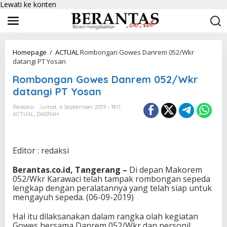
Lewati ke konten
Homepage
/
ACTUAL
Rombongan Gowes Danrem 052/Wkr
datangi PT Yosan
Rombongan Gowes Danrem 052/Wkr
datangi PT Yosan
Redaksi
Jumat, 6 September 2019 - 18:11
ACTUAL
,
DAERAH
Editor : redaksi
Berantas.co.id, Tangerang –
Di depan Makorem
052/Wkr Karawaci telah tampak rombongan sepeda
lengkap dengan peralatannya yang telah siap untuk
mengayuh sepeda. (06-09-2019)
Hal itu dilaksanakan dalam rangka olah kegiatan
Gowes bersama Danrem 052/Wkr dan personil