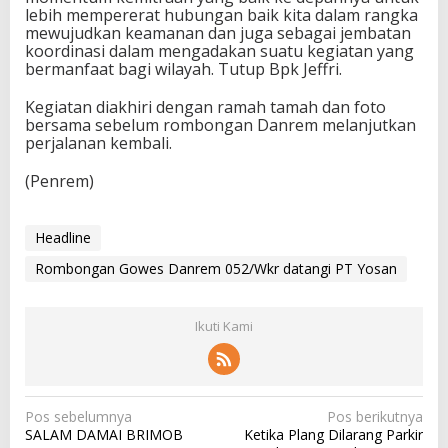
lebih mempererat hubungan baik kita dalam rangka
mewujudkan keamanan dan juga sebagai jembatan
koordinasi dalam mengadakan suatu kegiatan yang
bermanfaat bagi wilayah. Tutup Bpk Jeffri.
Kegiatan diakhiri dengan ramah tamah dan foto
bersama sebelum rombongan Danrem melanjutkan
perjalanan kembali.
(Penrem)
Headline
Rombongan Gowes Danrem 052/Wkr datangi PT Yosan
Ikuti Kami
N
Pos sebelumnya
Pos berikutnya
SALAM DAMAI BRIMOB
Ketika Plang Dilarang Parkir
a