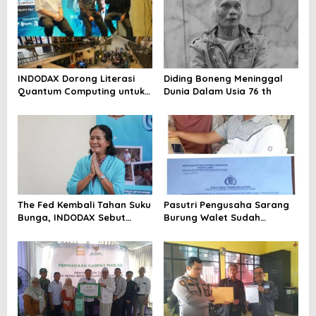
INDODAX Dorong Literasi
Diding Boneng Meninggal
Quantum Computing untuk
Dunia Dalam Usia 76 th
Perkuat Kesiapan Ekosistem
Blockchain
The Fed Kembali Tahan Suku
Pasutri Pengusaha Sarang
Bunga, INDODAX Sebut
Burung Walet Sudah
Kepastian Kebijakan Dorong
Berstatus Tersangka,
Sentimen Pasar
Pelapor Desak Polda Jambi
Segera Lakukan Penahanan