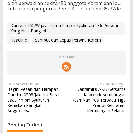
oleh perwakilan sekitar 50 anggota Korem dan Ibu
ketua serta pengurus Persit Koorcab Rem 052/Wkr.
Danrem 052/Wijayakrama Pimpin Syukuran 136 Personil
Yang Naik Pangkat
Headline
Sambut dan Lepas Perwira Korem
Ikuti Kami
N
Pos sebelumnya
Pos berikutnya
Begini Pesan dan Harapan
Danramil 07/KB Bersama
a
Dandim 0503/Jakarta Barat
Kapolsek Kembangan
v
Saat Pimpin Syukuran
Resmikan Pos Terpadu Tiga
Kenaikan Pangkat
Pilar di Kelurahan
i
Anggotanya
Kembangan Selatan
g
a
Posting Terkait