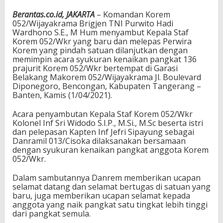
Berantas.co.id, JAKARTA
– Komandan Korem
052/Wijayakrama Brigjen TNI Purwito Hadi
Wardhono S.E., M Hum menyambut Kepala Staf
Korem 052/Wkr yang baru dan melepas Perwira
Korem yang pindah satuan dilanjutkan dengan
memimpin acara syukuran kenaikan pangkat 136
prajurit Korem 052/Wkr bertempat di Garasi
Belakang Makorem 052/Wijayakrama Jl. Boulevard
Diponegoro, Bencongan, Kabupaten Tangerang –
Banten, Kamis (1/04/2021).
Acara penyambutan Kepala Staf Korem 052/Wkr
Kolonel Inf Sri Widodo S.I.P., M.Si., M.Sc beserta istri
dan pelepasan Kapten Inf Jefri Sipayung sebagai
Danramil 013/Cisoka dilaksanakan bersamaan
dengan syukuran kenaikan pangkat anggota Korem
052/Wkr.
Dalam sambutannya Danrem memberikan ucapan
selamat datang dan selamat bertugas di satuan yang
baru, juga memberikan ucapan selamat kepada
anggota yang naik pangkat satu tingkat lebih tinggi
dari pangkat semula.