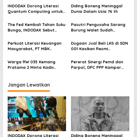
s
INDODAX Dorong Literasi
Diding Boneng Meninggal
i
Quantum Computing untuk
Dunia Dalam Usia 76 th
p
Perkuat Kesiapan Ekosistem
Blockchain
o
The Fed Kembali Tahan Suku
Pasutri Pengusaha Sarang
Bunga, INDODAX Sebut
Burung Walet Sudah
s
Kepastian Kebijakan Dorong
Berstatus Tersangka,
Sentimen Pasar
Pelapor Desak Polda Jambi
Perkuat Literasi Keuangan
Dugaan Jual Beli LKS di SDN
Segera Lakukan Penahanan
Masyarakat, PT MBK
001 Kasikan Resmi
Ventura Salurkan Bantuan
Dilaporkan ke Polres
Karpet Masjid di Pakuhaji
Kampar, Pemred – Pimum
Warga RW 035 Kemang
Pererat Sinergi Pemd dan
Metroterkini.id Desak Usut
Pratama 2 Minta Kadiv
Parpol, DPC PPP Kampar
Kasus Ini
Propam Evaluasi Penyidik
Audiensi Bersam Bupati dan
dan Personel Paminal Polres
Wakil Bupati Kampar
Metro Bekasi Kota
Jangan Lewatkan
INDODAX Dorong Literasi
Diding Boneng Meninggal