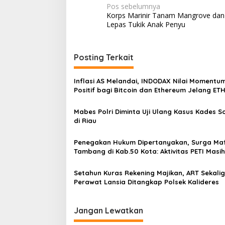
N
Pos sebelumnya
Korps Marinir Tanam Mangrove dan
a
Lepas Tukik Anak Penyu
v
i
Posting Terkait
g
a
Inflasi AS Melandai, INDODAX Nilai Momentu
s
Positif bagi Bitcoin dan Ethereum Jelang ET
Genesis Day
i
Mabes Polri Diminta Uji Ulang Kasus Kades 
p
di Riau
o
Penegakan Hukum Dipertanyakan, Surga Maf
s
Tambang di Kab.50 Kota: Aktivitas PETI Masih
Mengepung Kapur IX, Alam Rusak
Setahun Kuras Rekening Majikan, ART Sekali
Perawat Lansia Ditangkap Polsek Kalideres
Jangan Lewatkan