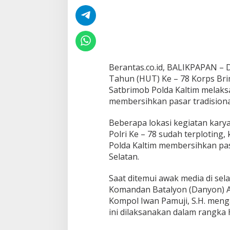
e
-
7
8
,
B
a
Berantas.co.id, BALIKPAPAN –
t
Tahun (HUT) Ke – 78 Korps Bri
a
l
Satbrimob Polda Kaltim melaks
y
membersihkan pasar tradisional
o
n
Beberapa lokasi kegiatan kary
A
Polri Ke – 78 sudah terploting,
P
e
Polda Kaltim membersihkan pas
l
Selatan.
o
p
Saat ditemui awak media di sel
o
Komandan Batalyon (Danyon) A 
r
B
Kompol Iwan Pamuji, S.H. meng
r
ini dilaksanakan dalam rangka 
i
m