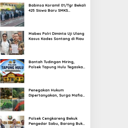
Babinsa Koramil 01/Tgr Bekali
425 Siswa Baru SMKS
Yupentek 1 dengan PBB dan
Wawasan Kebangsaan
Mabes Polri Diminta Uji Ulang
Kasus Kades Sontang di Riau
Bantah Tudingan Miring,
Polsek Tapung Hulu Tegaskan
Prosedur Hukum Kasus Curat
PLTD Sudah Sesuai SOP
Penegakan Hukum
Dipertanyakan, Surga Mafia
Tambang di Kab.50 Kota:
Aktivitas PETI Masih
Mengepung Kapur IX, Alam
Rusak
Polsek Cengkareng Bekuk
Pengedar Sabu, Barang Bukti