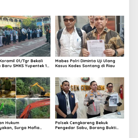
Koramil 01/Tgr Bekali
Mabes Polri Diminta Uji Ulang
a Baru SMKS Yupentek 1
Kasus Kades Sontang di Riau
PBB dan Wawasan
aan
an Hukum
Polsek Cengkareng Bekuk
yakan, Surga Mafia
Pengedar Sabu, Barang Bukti
di Kab.50 Kota:
Nyaris 10 Gram Diamankan
s PETI Masih Mengepung