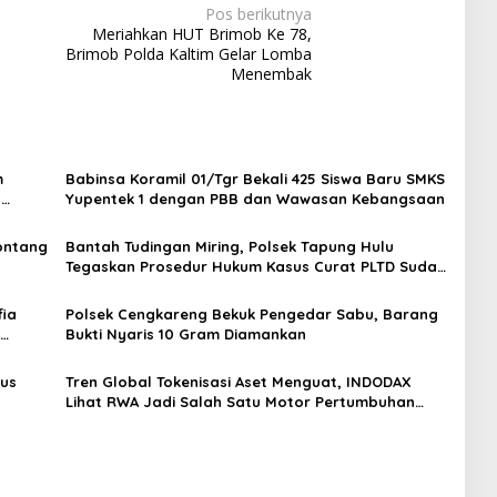
Pos berikutnya
Meriahkan HUT Brimob Ke 78,
Brimob Polda Kaltim Gelar Lomba
Menembak
m
Babinsa Koramil 01/Tgr Bekali 425 Siswa Baru SMKS
H
Yupentek 1 dengan PBB dan Wawasan Kebangsaan
Sontang
Bantah Tudingan Miring, Polsek Tapung Hulu
Tegaskan Prosedur Hukum Kasus Curat PLTD Sudah
Sesuai SOP
ia
Polsek Cengkareng Bekuk Pengedar Sabu, Barang
Bukti Nyaris 10 Gram Diamankan
gus
Tren Global Tokenisasi Aset Menguat, INDODAX
Lihat RWA Jadi Salah Satu Motor Pertumbuhan
Baru Industri Kripto