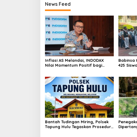
News Feed
Inflasi AS Melandai, INDODAX
Babinsa 
Nilai Momentum Positif bagi
425 Sisw
Bitcoin dan Ethereum Jelang ETH
dengan 
Genesis Day
Kebangs
Bantah Tudingan Miring, Polsek
Penegak
Tapung Hulu Tegaskan Prosedur
Dipertan
Hukum Kasus Curat PLTD Sudah
Tambang 
Sesuai SOP
Aktivita