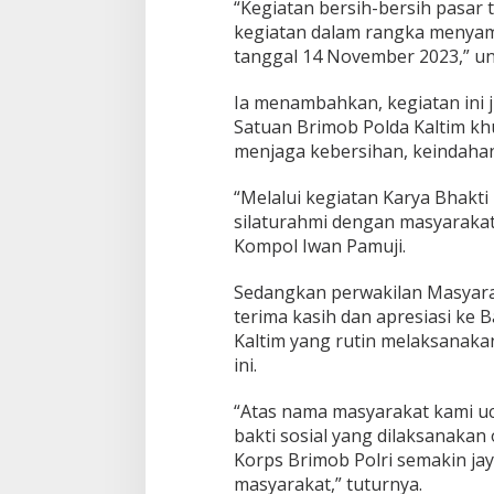
“Kegiatan bersih-bersih pasar 
o
kegiatan dalam rangka menyam
b
K
tanggal 14 November 2023,” u
a
l
Ia menambahkan, kegiatan ini 
t
Satuan Brimob Polda Kaltim kh
i
menjaga kebersihan, keindahan
m
B
e
“Melalui kegiatan Karya Bhakti 
r
silaturahmi dengan masyarakat
s
Kompol Iwan Pamuji.
i
h
-
Sedangkan perwakilan Masyar
b
terima kasih dan apresiasi ke 
e
Kaltim yang rutin melaksanakan
r
ini.
s
i
h
“Atas nama masyarakat kami uc
P
bakti sosial yang dilaksanaka
a
Korps Brimob Polri semakin jay
s
masyarakat,” tuturnya.
a