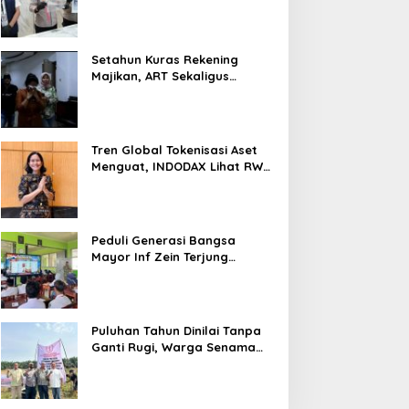
Nyaris 10 Gram Diamankan
Setahun Kuras Rekening
Majikan, ART Sekaligus
Perawat Lansia Ditangkap
Polsek Kalideres
Tren Global Tokenisasi Aset
Menguat, INDODAX Lihat RWA
Jadi Salah Satu Motor
Pertumbuhan Baru Industri
Kripto
Peduli Generasi Bangsa
Mayor Inf Zein Terjung
Langsung Berikan Materi
Kebangsaan Dan Bela
Negara Dalam MPLS Di
Sekolah
Puluhan Tahun Dinilai Tanpa
Ganti Rugi, Warga Senama
Nenek Desak PTPN IV
Regional III Hentikan Aktivitas
di Lahan Sengketa