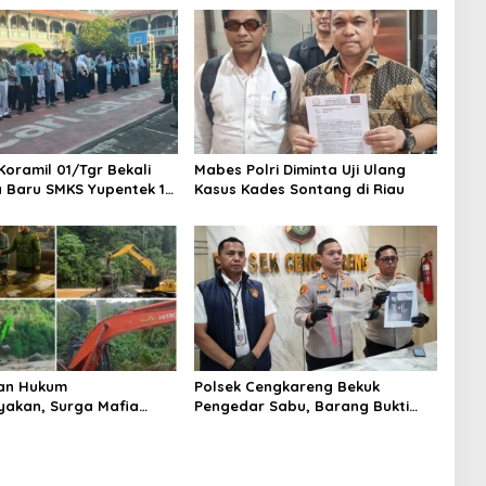
Koramil 01/Tgr Bekali
Mabes Polri Diminta Uji Ulang
a Baru SMKS Yupentek 1
Kasus Kades Sontang di Riau
PBB dan Wawasan
aan
an Hukum
Polsek Cengkareng Bekuk
yakan, Surga Mafia
Pengedar Sabu, Barang Bukti
di Kab.50 Kota:
Nyaris 10 Gram Diamankan
s PETI Masih Mengepung
, Alam Rusak