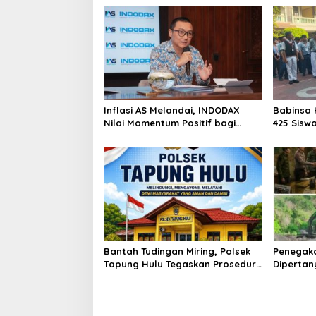
Inflasi AS Melandai, INDODAX
Babinsa 
Nilai Momentum Positif bagi
425 Sisw
Bitcoin dan Ethereum Jelang ETH
dengan 
Genesis Day
Kebangs
Bantah Tudingan Miring, Polsek
Penegak
Tapung Hulu Tegaskan Prosedur
Dipertan
Hukum Kasus Curat PLTD Sudah
Tambang 
Sesuai SOP
Aktivita
Kapur IX