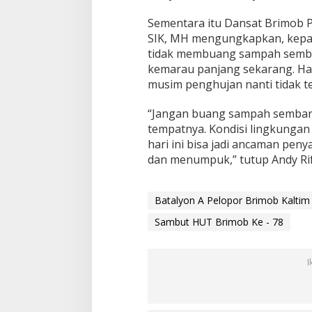
r
Sementara itu Dansat Brimob Po
SIK, MH mengungkapkan, kepa
tidak membuang sampah semba
kemarau panjang sekarang. Hal
musim penghujan nanti tidak te
“Jangan buang sampah sembar
tempatnya. Kondisi lingkungan 
hari ini bisa jadi ancaman pen
dan menumpuk,” tutup Andy Rif
Batalyon A Pelopor Brimob Kaltim 
Sambut HUT Brimob Ke - 78
I