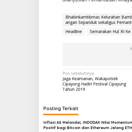
h
a
n
Bhabinkamtibmas Kelurahan Bamb
B
angan Sepanduk sekaligus Pemant
a
m
Headline
Semarakan Hut RI Ke 
b
u
A
I
p
u
s
P
o
N
Pos sebelumnya
l
Jaga Keamanan, Wakapolsek
a
s
Cipayung Hadiri Festival Cipayung
e
v
Tahun 2019
k
i
C
i
g
Posting Terkait
p
a
a
y
s
Inflasi AS Melandai, INDODAX Nilai Momentu
u
Positif bagi Bitcoin dan Ethereum Jelang ET
n