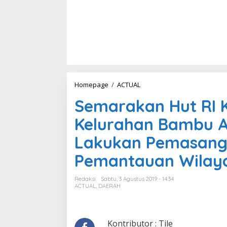
Homepage
/
ACTUAL
S
e
Semarakan Hut RI 
m
a
Kelurahan Bambu A
r
a
Lakukan Pemasanga
k
a
Pemantauan Wilay
n
H
u
Redaksi
Sabtu, 3 Agustus 2019 - 14:34
t
ACTUAL
,
DAERAH
R
I
K
e
Kontributor : Tile