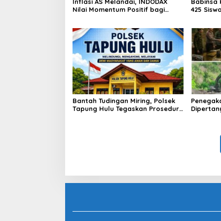
Inflasi AS Melandai, INDODAX
Babinsa 
a
Nilai Momentum Positif bagi
425 Sisw
h
Bitcoin dan Ethereum Jelang ETH
dengan 
Genesis Day
Kebangs
Bantah Tudingan Miring, Polsek
Penegak
Tapung Hulu Tegaskan Prosedur
Dipertan
Hukum Kasus Curat PLTD Sudah
Tambang 
Sesuai SOP
Aktivita
Kapur IX