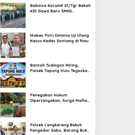
Babinsa Koramil 01/Tgr Bekali
425 Siswa Baru SMKS
Yupentek 1 dengan PBB dan
Wawasan Kebangsaan
Mabes Polri Diminta Uji Ulang
Kasus Kades Sontang di Riau
Bantah Tudingan Miring,
Polsek Tapung Hulu Tegaskan
Prosedur Hukum Kasus Curat
PLTD Sudah Sesuai SOP
Penegakan Hukum
Dipertanyakan, Surga Mafia
Tambang di Kab.50 Kota:
Aktivitas PETI Masih
Mengepung Kapur IX, Alam
Rusak
Polsek Cengkareng Bekuk
Pengedar Sabu, Barang Bukti