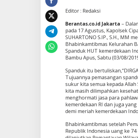
-
7
Editor : Redaksi
4
,
Berantas.co.id Jakarta
– Dala
B
pada 17 Agustus, Kapolsek Ci
h
a
SUHARTONO S.IP., S.H., MM me
b
Bhabinkamtibmas Kelurahan 
i
Spanduk HUT kemerdekaan Indo
n
Bambu Apus, Sabtu (03/08/201
k
a
m
Spanduk itu bertuliskan,“DI
t
Tujuannya pemasangan spanduk 
i
sukur kita semua kepada Alla
b
kita masih dilimpahkan keseha
m
a
menghormati jasa para pahla
s
kemerdekaan RI dan juga yang 
K
demi meriah kemerdekaan Indo
e
l
Bhabinkamtibmas setelah Pem
u
r
Republik Indonesia uang ke 74
a
dilanjutkan Pemantauan Wilay