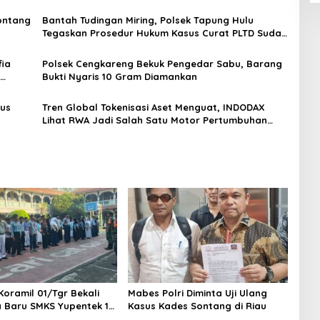
Sontang
Bantah Tudingan Miring, Polsek Tapung Hulu
Tegaskan Prosedur Hukum Kasus Curat PLTD Sudah
Sesuai SOP
ia
Polsek Cengkareng Bekuk Pengedar Sabu, Barang
Bukti Nyaris 10 Gram Diamankan
gus
Tren Global Tokenisasi Aset Menguat, INDODAX
Lihat RWA Jadi Salah Satu Motor Pertumbuhan
Baru Industri Kripto
Koramil 01/Tgr Bekali
Mabes Polri Diminta Uji Ulang
a Baru SMKS Yupentek 1
Kasus Kades Sontang di Riau
PBB dan Wawasan