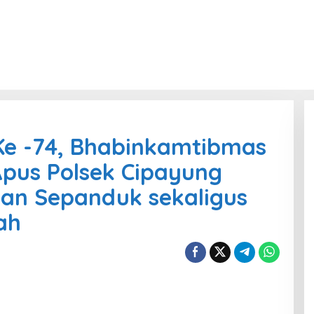
Ke -74, Bhabinkamtibmas
pus Polsek Cipayung
n Sepanduk sekaligus
ah