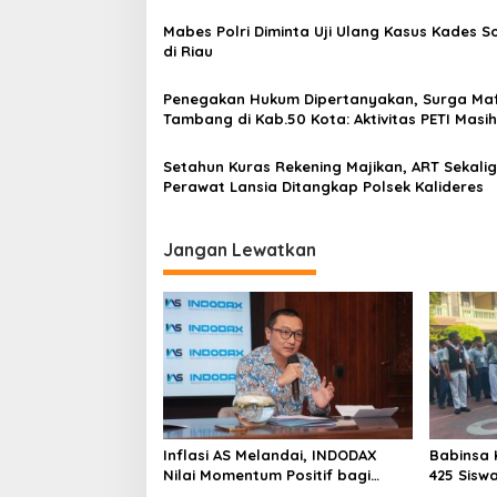
i
Genesis Day
g
p
Mabes Polri Diminta Uji Ulang Kasus Kades 
L
di Riau
a
o
k
s
u
Penegakan Hukum Dipertanyakan, Surga Maf
k
Tambang di Kab.50 Kota: Aktivitas PETI Masih
a
Mengepung Kapur IX, Alam Rusak
n
Setahun Kuras Rekening Majikan, ART Sekali
P
Perawat Lansia Ditangkap Polsek Kalideres
e
m
a
Jangan Lewatkan
s
a
n
g
a
n
S
e
p
a
n
Inflasi AS Melandai, INDODAX
Babinsa 
d
Nilai Momentum Positif bagi
425 Sisw
u
Bitcoin dan Ethereum Jelang ETH
dengan 