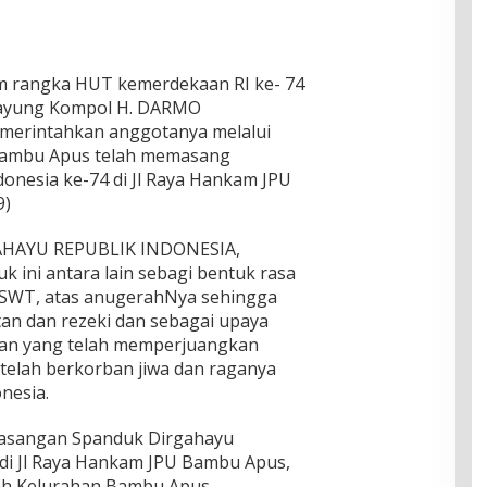
m rangka HUT kemerdekaan RI ke- 74
payung Kompol H. DARMO
merintahkan anggotanya melalui
Bambu Apus telah memasang
nesia ke-74 di Jl Raya Hankam JPU
9)
RGAHAYU REPUBLIK INDONESIA,
ini antara lain sebagi bentuk rasa
h SWT, atas anugerahNya sehingga
tan dan rezeki dan sebagai upaya
wan yang telah memperjuangkan
telah berkorban jiwa dan raganya
nesia.
asangan Spanduk Dirgahayu
 di Jl Raya Hankam JPU Bambu Apus,
ah Kelurahan Bambu Apus.