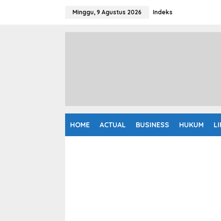
L
e
Minggu, 9 Agustus 2026
Indeks
w
a
t
i
k
e
k
o
n
t
e
n
HOME
ACTUAL
BUSINESS
HUKUM
L