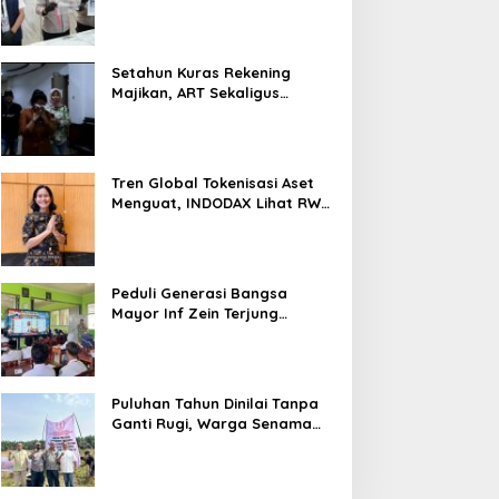
Nyaris 10 Gram Diamankan
Setahun Kuras Rekening
Majikan, ART Sekaligus
Perawat Lansia Ditangkap
Polsek Kalideres
Tren Global Tokenisasi Aset
Menguat, INDODAX Lihat RWA
Jadi Salah Satu Motor
Pertumbuhan Baru Industri
Kripto
Peduli Generasi Bangsa
Mayor Inf Zein Terjung
Langsung Berikan Materi
Kebangsaan Dan Bela
Negara Dalam MPLS Di
Sekolah
Puluhan Tahun Dinilai Tanpa
Ganti Rugi, Warga Senama
Nenek Desak PTPN IV
Regional III Hentikan Aktivitas
di Lahan Sengketa