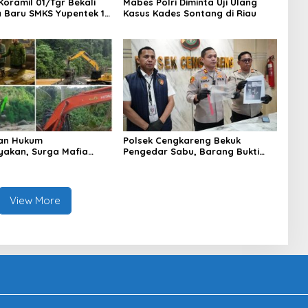
Koramil 01/Tgr Bekali
Mabes Polri Diminta Uji Ulang
a Baru SMKS Yupentek 1
Kasus Kades Sontang di Riau
PBB dan Wawasan
aan
an Hukum
Polsek Cengkareng Bekuk
yakan, Surga Mafia
Pengedar Sabu, Barang Bukti
di Kab.50 Kota:
Nyaris 10 Gram Diamankan
s PETI Masih Mengepung
, Alam Rusak
View More