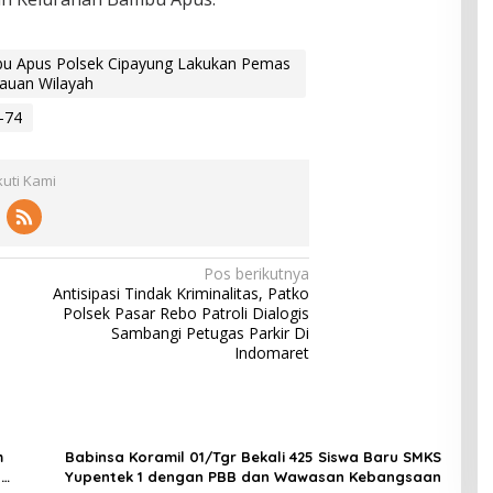
u Apus Polsek Cipayung Lakukan Pemas
auan Wilayah
-74
kuti Kami
Pos berikutnya
Antisipasi Tindak Kriminalitas, Patko
Polsek Pasar Rebo Patroli Dialogis
Sambangi Petugas Parkir Di
Indomaret
m
Babinsa Koramil 01/Tgr Bekali 425 Siswa Baru SMKS
H
Yupentek 1 dengan PBB dan Wawasan Kebangsaan