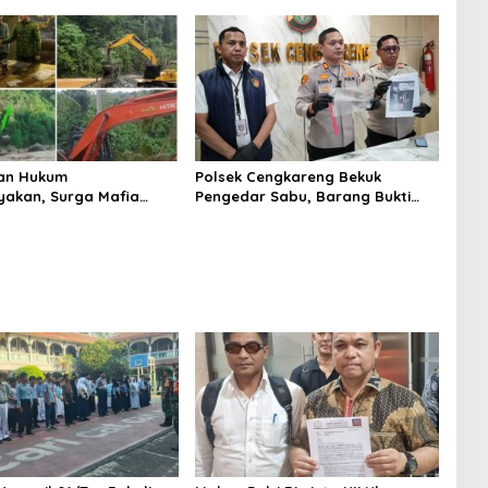
aan
an Hukum
Polsek Cengkareng Bekuk
yakan, Surga Mafia
Pengedar Sabu, Barang Bukti
di Kab.50 Kota:
Nyaris 10 Gram Diamankan
s PETI Masih Mengepung
, Alam Rusak