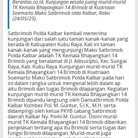
Berantas.co.id, Kunjungan wisata juang murid-murid
TK Kemala Bhayangkari 14 Brimob di Ksatriaan
Soemarto Mako Satbrimob olda Kalbar, Rabu
(24/05/23).
Satbrimob Polda Kalbar kembali menerima
kunjungan dari salah satu taman kanak-kanak yang
berada di Kabupaten Kubu Raya. Kali ini taman
kanak-kanak yang mengunjungi Mako Satbrimob
Polda Kalbar adalah TK Kemala Bhayangkari 14
Brimob yang beralamat di Jl. Adisucipto, Kec. Sungai
Raya, Kab. Kubu Raya. Kunjungan murid-murid TK
Kemala Bhayangkari 14 Brimob di Ksatriaan
Soemarto Mako Satbrimob Polda Kalbar pada hari
ini dalam rangka untuk mengenal lebih dalam ap
aitu Brimob dan tugas Brimob dilapangan. Kegiatan
kunjungan murid-murid TK Kemala Bhayangkari 14
Brimob dipandu langsung oleh Dansatbrimob Polda
Kalbar Kombes Pol. M. Guntur, S.I.K., M.H. serta
didampingi oleh ketua PKYB cabang Satbrimob
daerah Kalbar Ny. Pomi M. Guntur. Disini murid-
murid TK Kemala Bhayangkari 14 Brimob diberikan
penjelasan tentang apa itu Brimob serta tugas dan
fungsi Brimob dilapangan. Murid-murid juga