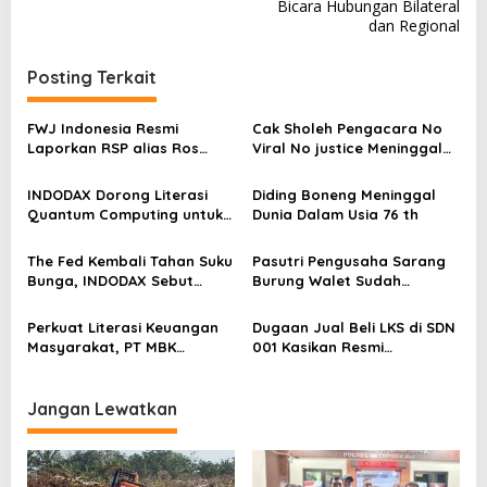
v
Bicara Hubungan Bilateral
dan Regional
i
g
Posting Terkait
a
s
FWJ Indonesia Resmi
Cak Sholeh Pengacara No
Laporkan RSP alias Ros
Viral No justice Meninggal
i
dengan Pasal UU ITE
Dunia
p
INDODAX Dorong Literasi
Diding Boneng Meninggal
o
Quantum Computing untuk
Dunia Dalam Usia 76 th
Perkuat Kesiapan Ekosistem
s
Blockchain
The Fed Kembali Tahan Suku
Pasutri Pengusaha Sarang
Bunga, INDODAX Sebut
Burung Walet Sudah
Kepastian Kebijakan Dorong
Berstatus Tersangka,
Sentimen Pasar
Pelapor Desak Polda Jambi
Perkuat Literasi Keuangan
Dugaan Jual Beli LKS di SDN
Segera Lakukan Penahanan
Masyarakat, PT MBK
001 Kasikan Resmi
Ventura Salurkan Bantuan
Dilaporkan ke Polres
Karpet Masjid di Pakuhaji
Kampar, Pemred – Pimum
Metroterkini.id Desak Usut
Jangan Lewatkan
Kasus Ini