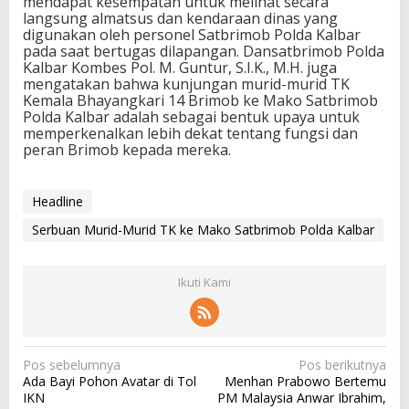
mendapat kesempatan untuk melihat secara
langsung almatsus dan kendaraan dinas yang
digunakan oleh personel Satbrimob Polda Kalbar
pada saat bertugas dilapangan. Dansatbrimob Polda
Kalbar Kombes Pol. M. Guntur, S.I.K., M.H. juga
mengatakan bahwa kunjungan murid-murid TK
Kemala Bhayangkari 14 Brimob ke Mako Satbrimob
Polda Kalbar adalah sebagai bentuk upaya untuk
memperkenalkan lebih dekat tentang fungsi dan
peran Brimob kepada mereka.
Headline
Serbuan Murid-Murid TK ke Mako Satbrimob Polda Kalbar
Ikuti Kami
N
Pos sebelumnya
Pos berikutnya
Ada Bayi Pohon Avatar di Tol
Menhan Prabowo Bertemu
a
IKN
PM Malaysia Anwar Ibrahim,