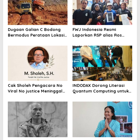
Dugaan Galian C Bodong
FWJ Indonesia Resmi
Bermodus Perataan Lokasi
Laporkan RSP alias Ros
Mencuat, Krimsus Polda
dengan Pasal UU ITE
Riau Akan Tinjauan Lokasi
Cak Sholeh Pengacara No
INDODAX Dorong Literasi
Viral No justice Meninggal
Quantum Computing untuk
Dunia
Perkuat Kesiapan Ekosistem
Blockchain