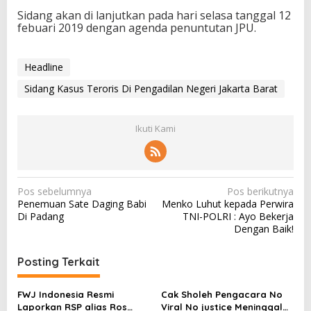
Sidang akan di lanjutkan pada hari selasa tanggal 12
febuari 2019 dengan agenda penuntutan JPU.
Headline
Sidang Kasus Teroris Di Pengadilan Negeri Jakarta Barat
Ikuti Kami
N
Pos sebelumnya
Pos berikutnya
Penemuan Sate Daging Babi
Menko Luhut kepada Perwira
a
Di Padang
TNI-POLRI : Ayo Bekerja
v
Dengan Baik!
i
Posting Terkait
g
a
FWJ Indonesia Resmi
Cak Sholeh Pengacara No
s
Laporkan RSP alias Ros
Viral No justice Meninggal