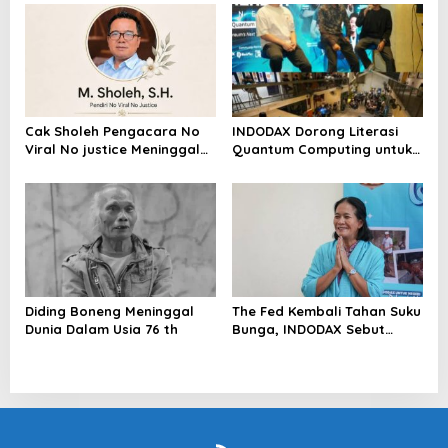
Riau Akan Tinjauan Lokasi
Cak Sholeh Pengacara No
INDODAX Dorong Literasi
Viral No justice Meninggal
Quantum Computing untuk
Dunia
Perkuat Kesiapan Ekosistem
Blockchain
Diding Boneng Meninggal
The Fed Kembali Tahan Suku
Dunia Dalam Usia 76 th
Bunga, INDODAX Sebut
Kepastian Kebijakan Dorong
Sentimen Pasar