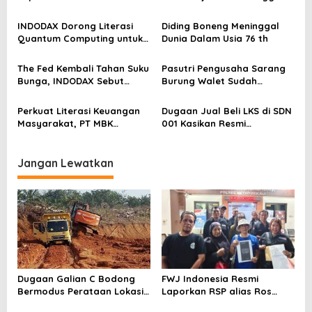
dengan Pasal UU ITE
Dunia
i
INDODAX Dorong Literasi
Diding Boneng Meninggal
p
Quantum Computing untuk
Dunia Dalam Usia 76 th
o
Perkuat Kesiapan Ekosistem
Blockchain
s
The Fed Kembali Tahan Suku
Pasutri Pengusaha Sarang
Bunga, INDODAX Sebut
Burung Walet Sudah
Kepastian Kebijakan Dorong
Berstatus Tersangka,
Sentimen Pasar
Pelapor Desak Polda Jambi
Perkuat Literasi Keuangan
Dugaan Jual Beli LKS di SDN
Segera Lakukan Penahanan
Masyarakat, PT MBK
001 Kasikan Resmi
Ventura Salurkan Bantuan
Dilaporkan ke Polres
Karpet Masjid di Pakuhaji
Kampar, Pemred – Pimum
Metroterkini.id Desak Usut
Jangan Lewatkan
Kasus Ini
Dugaan Galian C Bodong
FWJ Indonesia Resmi
Bermodus Perataan Lokasi
Laporkan RSP alias Ros
Mencuat, Krimsus Polda
dengan Pasal UU ITE