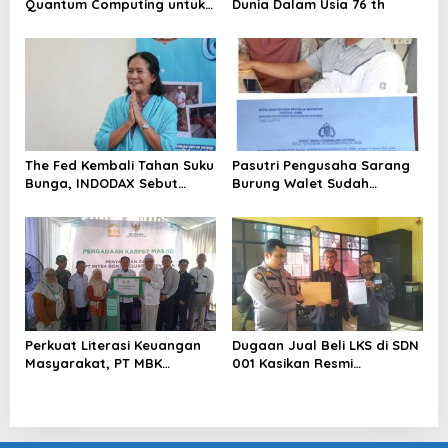
Quantum Computing untuk
Dunia Dalam Usia 76 th
Perkuat Kesiapan Ekosistem
Blockchain
The Fed Kembali Tahan Suku
Pasutri Pengusaha Sarang
Bunga, INDODAX Sebut
Burung Walet Sudah
Kepastian Kebijakan Dorong
Berstatus Tersangka,
Sentimen Pasar
Pelapor Desak Polda Jambi
Segera Lakukan Penahanan
Perkuat Literasi Keuangan
Dugaan Jual Beli LKS di SDN
Masyarakat, PT MBK
001 Kasikan Resmi
Ventura Salurkan Bantuan
Dilaporkan ke Polres
Karpet Masjid di Pakuhaji
Kampar, Pemred – Pimum
Metroterkini.id Desak Usut
Kasus Ini