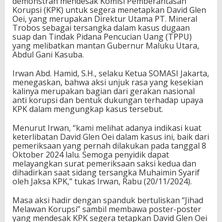
demonstran mendesak Komisi Pemberantasan
Korupsi (KPK) untuk segera menetapkan David Glen
Oei, yang merupakan Direktur Utama PT. Mineral
Trobos sebagai tersangka dalam kasus dugaan
suap dan Tindak Pidana Pencucian Uang (TPPU)
yang melibatkan mantan Gubernur Maluku Utara,
Abdul Gani Kasuba.
Irwan Abd. Hamid, S.H., selaku Ketua SOMASI Jakarta,
menegaskan, bahwa aksi unjuk rasa yang kesekian
kalinya merupakan bagian dari gerakan nasional
anti korupsi dan bentuk dukungan terhadap upaya
KPK dalam mengungkap kasus tersebut.
Menurut Irwan, “kami melihat adanya indikasi kuat
keterlibatan David Glen Oei dalam kasus ini, baik dari
pemeriksaan yang pernah dilakukan pada tanggal 8
Oktober 2024 lalu. Semoga penyidik dapat
melayangkan surat pemeriksaan saksi kedua dan
dihadirkan saat sidang tersangka Muhaimin Syarif
oleh Jaksa KPK,” tukas Irwan, Rabu (20/11/2024).
Masa aksi hadir dengan spanduk bertuliskan “Jihad
Melawan Korupsi” sambil membawa poster-poster
yang mendesak KPK segera tetapkan David Glen Oei