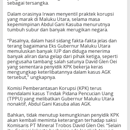
sebagai tersangka.
Dalam orasinya Irwan menyentil praktek korupsi
yang marak di Maluku Utara, selama masa
kepemimpinan Abdul Gani Kasuba menurutnya
tumbuh subur dan banyak merugikan negara.
“Pasalnya, dalam hasil sidang fakta-fakta jelas dan
terang bagaimana Eks Gubernur Maluku Utara
memuluskan banyak IUP dan diduga menerima
banyak aliran dana gelap dari pihak ketiga, seperti
pengusaha tambang salah satunya David Glen Oei
yang sementara penyidik KPK bekerja keras
mengungkap keterlibatannya dalam kasus AGK
tersebut,” ungkapnya.
Komisi Pemberantasan Korupsi (KPK) terus
mendalami kasus Tindak Pidana Pencucian Uang
(TPPU) yang melibatkan Gubernur Maluku Utara
nonaktif, Abdul Gani Kasuba alias AGK.
Bahkan, tidak menutup kemungkinan penyidik KPK
akan kembali meminta keterangan terhadap saksi
Komisaris PT Mineral Trobos David Glen Oei. “Selain