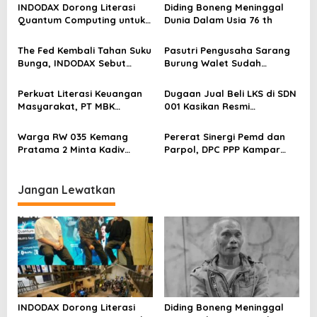
INDODAX Dorong Literasi
Diding Boneng Meninggal
i
Quantum Computing untuk
Dunia Dalam Usia 76 th
p
Perkuat Kesiapan Ekosistem
Blockchain
o
The Fed Kembali Tahan Suku
Pasutri Pengusaha Sarang
Bunga, INDODAX Sebut
Burung Walet Sudah
s
Kepastian Kebijakan Dorong
Berstatus Tersangka,
Sentimen Pasar
Pelapor Desak Polda Jambi
Perkuat Literasi Keuangan
Dugaan Jual Beli LKS di SDN
Segera Lakukan Penahanan
Masyarakat, PT MBK
001 Kasikan Resmi
Ventura Salurkan Bantuan
Dilaporkan ke Polres
Karpet Masjid di Pakuhaji
Kampar, Pemred – Pimum
Warga RW 035 Kemang
Pererat Sinergi Pemd dan
Metroterkini.id Desak Usut
Pratama 2 Minta Kadiv
Parpol, DPC PPP Kampar
Kasus Ini
Propam Evaluasi Penyidik
Audiensi Bersam Bupati dan
dan Personel Paminal Polres
Wakil Bupati Kampar
Metro Bekasi Kota
Jangan Lewatkan
INDODAX Dorong Literasi
Diding Boneng Meninggal