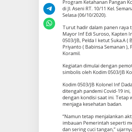
Program Ketahanan Pangan Kod
K
e
di Jl. Aseni RT. 10/11 Kel. Sema
t
Selasa (06/10/2020).
a
h
Turut hadir dalam panen raya t
a
Mayor Inf Edi Suroso, Kapten In
n
a
0503/JB, Pelda I ketut Suka.A (
n
Priyanto ( Babinsa Semanan ), 
P
Koramil.
a
n
Kegiatan dimulai dengan pemo
g
a
simbolis oleh Kodim 0503/JB Kol
n
,
Kodim 0503/JB Kolonel Inf Dada
K
ditengah pandemi Covid-19 ini,
o
dengan kondisi saat ini. Tetap
d
i
menjaga kesehatan badan.
m
0
“Namun tetap menjalankan akt
5
imbauan Pemerintah seperti m
0
dan sering cuci tangan,” ujarny
3