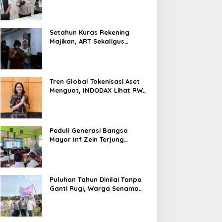
Nyaris 10 Gram Diamankan
Setahun Kuras Rekening
Majikan, ART Sekaligus
Perawat Lansia Ditangkap
Polsek Kalideres
Tren Global Tokenisasi Aset
Menguat, INDODAX Lihat RWA
Jadi Salah Satu Motor
Pertumbuhan Baru Industri
Kripto
Peduli Generasi Bangsa
Mayor Inf Zein Terjung
Langsung Berikan Materi
Kebangsaan Dan Bela
Negara Dalam MPLS Di
Sekolah
Puluhan Tahun Dinilai Tanpa
Ganti Rugi, Warga Senama
Nenek Desak PTPN IV
Regional III Hentikan Aktivitas
di Lahan Sengketa