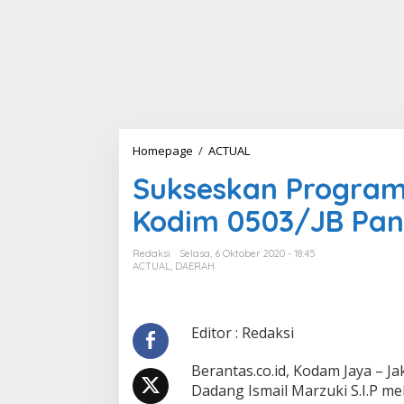
Homepage
/
ACTUAL
S
u
Sukseskan Program
k
s
Kodim 0503/JB Pan
e
s
k
Redaksi
Selasa, 6 Oktober 2020 - 18:45
a
ACTUAL
,
DAERAH
n
P
r
o
Editor : Redaksi
g
r
Berantas.co.id, Kodam Jaya – Ja
a
Dadang Ismail Marzuki S.I.P m
m