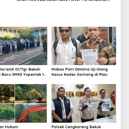
Baru Industri Kripto
Koramil 01/Tgr Bekali
Mabes Polri Diminta Uji Ulang
a Baru SMKS Yupentek 1
Kasus Kades Sontang di Riau
PBB dan Wawasan
aan
an Hukum
Polsek Cengkareng Bekuk