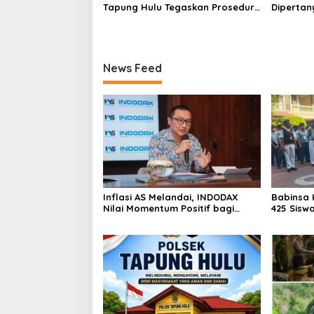
Tapung Hulu Tegaskan Prosedur
Dipertan
Hukum Kasus Curat PLTD Sudah
Tambang 
Sesuai SOP
Aktivita
Kapur IX
News Feed
Inflasi AS Melandai, INDODAX
Babinsa 
Nilai Momentum Positif bagi
425 Sisw
Bitcoin dan Ethereum Jelang ETH
dengan 
Genesis Day
Kebangs