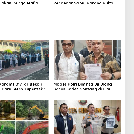
yakan, Surga Mafia
Pengedar Sabu, Barang Bukti
di Kab.50 Kota:
Nyaris 10 Gram Diamankan
s PETI Masih Mengepung
, Alam Rusak
Koramil 01/Tgr Bekali
Mabes Polri Diminta Uji Ulang
a Baru SMKS Yupentek 1
Kasus Kades Sontang di Riau
PBB dan Wawasan
aan