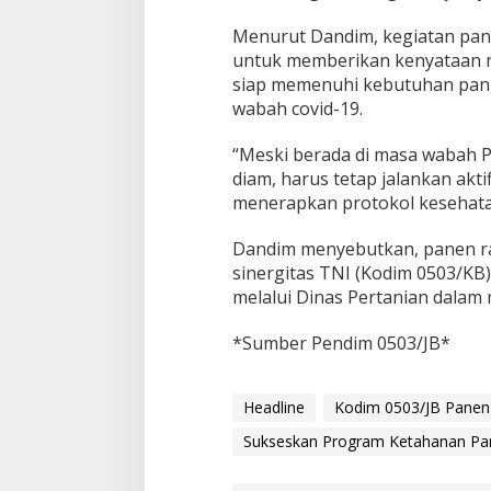
/
J
Menurut Dandim, kegiatan pan
B
untuk memberikan kenyataan m
P
siap memenuhi kebutuhan pan
a
wabah covid-19.
n
e
n
“Meski berada di masa wabah P
R
diam, harus tetap jalankan akti
a
menerapkan protokol kesehata
y
a
Dandim menyebutkan, panen ra
K
o
sinergitas TNI (Kodim 0503/KB
m
melalui Dinas Pertanian dala
o
d
*Sumber Pendim 0503/JB*
i
t
i
P
Headline
Kodim 0503/JB Panen
a
Sukseskan Program Ketahanan Pa
d
i