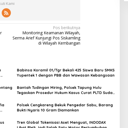
kuti Kami
Pos berikutnya
r
Monitoring Keamanan Wilayah,
Serma Arief Kunjungi Pos Siskamling
di Wilayah Kembangan
m
Babinsa Koramil 01/Tgr Bekali 425 Siswa Baru SMKS
H
Yupentek 1 dengan PBB dan Wawasan Kebangsaan
Sontang
Bantah Tudingan Miring, Polsek Tapung Hulu
Tegaskan Prosedur Hukum Kasus Curat PLTD Sudah
Sesuai SOP
ia
Polsek Cengkareng Bekuk Pengedar Sabu, Barang
Bukti Nyaris 10 Gram Diamankan
gus
Tren Global Tokenisasi Aset Menguat, INDODAX
Lihat RWA Jadi Salah Satu Motor Pertumbuhan