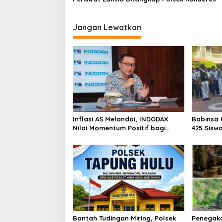
Jangan Lewatkan
Inflasi AS Melandai, INDODAX
Babinsa 
Nilai Momentum Positif bagi
425 Sisw
Bitcoin dan Ethereum Jelang ETH
dengan 
Genesis Day
Kebangs
Bantah Tudingan Miring, Polsek
Penegak