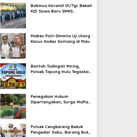
Babinsa Koramil 01/Tgr Bekali
425 Siswa Baru SMKS
Yupentek 1 dengan PBB dan
Wawasan Kebangsaan
Mabes Polri Diminta Uji Ulang
Kasus Kades Sontang di Riau
Bantah Tudingan Miring,
Polsek Tapung Hulu Tegaskan
Prosedur Hukum Kasus Curat
PLTD Sudah Sesuai SOP
Penegakan Hukum
Dipertanyakan, Surga Mafia
Tambang di Kab.50 Kota:
Aktivitas PETI Masih
Mengepung Kapur IX, Alam
Rusak
Polsek Cengkareng Bekuk
Pengedar Sabu, Barang Bukti