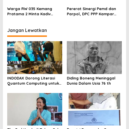
Ventura Salurkan Bantuan
Dilaporkan ke Polres
Karpet Masjid di Pakuhaji
Kampar, Pemred – Pimum
Warga RW 035 Kemang
Pererat Sinergi Pemd dan
Metroterkini.id Desak Usut
Pratama 2 Minta Kadiv
Parpol, DPC PPP Kampar
Kasus Ini
Propam Evaluasi Penyidik
Audiensi Bersam Bupati dan
dan Personel Paminal Polres
Wakil Bupati Kampar
Metro Bekasi Kota
Jangan Lewatkan
INDODAX Dorong Literasi
Diding Boneng Meninggal
Quantum Computing untuk
Dunia Dalam Usia 76 th
Perkuat Kesiapan Ekosistem
Blockchain