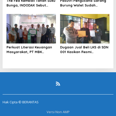
The Fed Kembali Tahan Suku
Pasutri Pengusaha Sarang
Bunga, INDODAX Sebut
Burung Walet Sudah
Kepastian Kebijakan Dorong
Berstatus Tersangka,
Sentimen Pasar
Pelapor Desak Polda Jambi
Segera Lakukan Penahanan
Perkuat Literasi Keuangan
Dugaan Jual Beli LKS di SDN
Masyarakat, PT MBK
001 Kasikan Resmi
Ventura Salurkan Bantuan
Dilaporkan ke Polres
Karpet Masjid di Pakuhaji
Kampar, Pemred – Pimum
Metroterkini.id Desak Usut
Kasus Ini
Hak Cipta © BERANTAS
Versi Non AMP