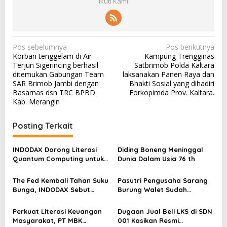
Ikuti Kami
N
Pos sebelumnya
Pos berikutnya
Korban tenggelam di Air
Kampung Trengginas
a
Terjun Sigerincing berhasil
Satbrimob Polda Kaltara
v
ditemukan Gabungan Team
laksanakan Panen Raya dan
SAR Brimob Jambi dengan
Bhakti Sosial yang dihadiri
i
Basarnas dsn TRC BPBD
Forkopimda Prov. Kaltara.
g
Kab. Merangin
a
Posting Terkait
s
i
INDODAX Dorong Literasi
Diding Boneng Meninggal
p
Quantum Computing untuk
Dunia Dalam Usia 76 th
Perkuat Kesiapan Ekosistem
o
Blockchain
The Fed Kembali Tahan Suku
Pasutri Pengusaha Sarang
s
Bunga, INDODAX Sebut
Burung Walet Sudah
Kepastian Kebijakan Dorong
Berstatus Tersangka,
Sentimen Pasar
Pelapor Desak Polda Jambi
Perkuat Literasi Keuangan
Dugaan Jual Beli LKS di SDN
Segera Lakukan Penahanan
Masyarakat, PT MBK
001 Kasikan Resmi