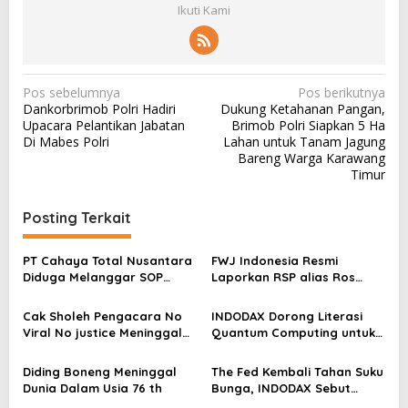
Ikuti Kami
N
Pos sebelumnya
Pos berikutnya
Dankorbrimob Polri Hadiri
Dukung Ketahanan Pangan,
a
Upacara Pelantikan Jabatan
Brimob Polri Siapkan 5 Ha
v
Di Mabes Polri
Lahan untuk Tanam Jagung
Bareng Warga Karawang
i
Timur
g
a
Posting Terkait
s
PT Cahaya Total Nusantara
FWJ Indonesia Resmi
i
Diduga Melanggar SOP
Laporkan RSP alias Ros
p
Penanganan Kecelakaan
dengan Pasal UU ITE
Kerja Hingga meninggal
o
Cak Sholeh Pengacara No
INDODAX Dorong Literasi
Dunia, Kluarga Korban
Viral No justice Meninggal
Quantum Computing untuk
s
Merasa Di abaikan
Dunia
Perkuat Kesiapan Ekosistem
Blockchain
Diding Boneng Meninggal
The Fed Kembali Tahan Suku
Dunia Dalam Usia 76 th
Bunga, INDODAX Sebut
Kepastian Kebijakan Dorong