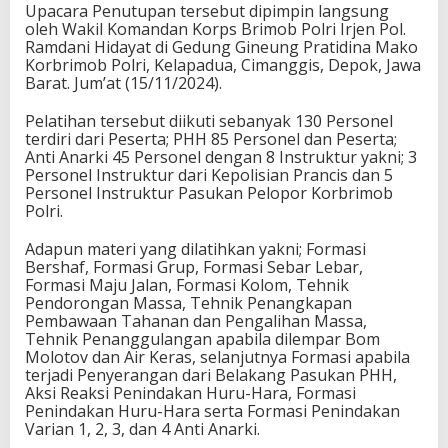
Upacara Penutupan tersebut dipimpin langsung
oleh Wakil Komandan Korps Brimob Polri Irjen Pol.
Ramdani Hidayat di Gedung Gineung Pratidina Mako
Korbrimob Polri, Kelapadua, Cimanggis, Depok, Jawa
Barat. Jum’at (15/11/2024).
Pelatihan tersebut diikuti sebanyak 130 Personel
terdiri dari Peserta; PHH 85 Personel dan Peserta;
Anti Anarki 45 Personel dengan 8 Instruktur yakni; 3
Personel Instruktur dari Kepolisian Prancis dan 5
Personel Instruktur Pasukan Pelopor Korbrimob
Polri.
Adapun materi yang dilatihkan yakni; Formasi
Bershaf, Formasi Grup, Formasi Sebar Lebar,
Formasi Maju Jalan, Formasi Kolom, Tehnik
Pendorongan Massa, Tehnik Penangkapan
Pembawaan Tahanan dan Pengalihan Massa,
Tehnik Penanggulangan apabila dilempar Bom
Molotov dan Air Keras, selanjutnya Formasi apabila
terjadi Penyerangan dari Belakang Pasukan PHH,
Aksi Reaksi Penindakan Huru-Hara, Formasi
Penindakan Huru-Hara serta Formasi Penindakan
Varian 1, 2, 3, dan 4 Anti Anarki.