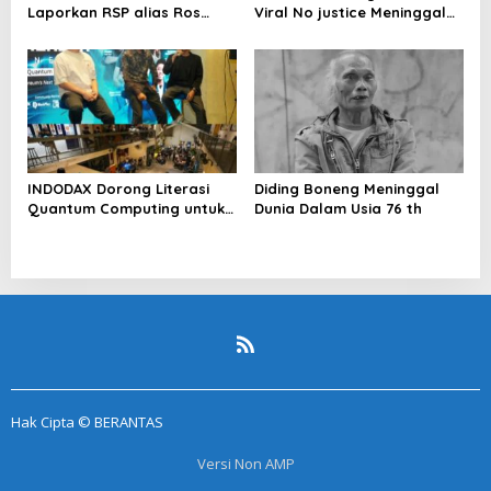
Laporkan RSP alias Ros
Viral No justice Meninggal
dengan Pasal UU ITE
Dunia
INDODAX Dorong Literasi
Diding Boneng Meninggal
Quantum Computing untuk
Dunia Dalam Usia 76 th
Perkuat Kesiapan Ekosistem
Blockchain
Hak Cipta © BERANTAS
Versi Non AMP