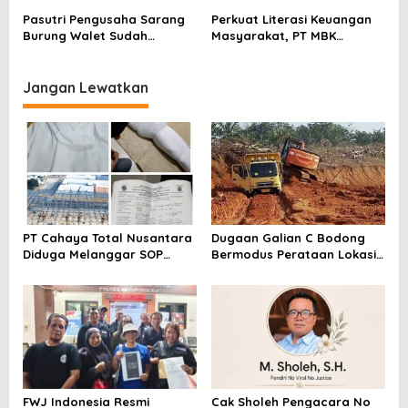
Sentimen Pasar
Pasutri Pengusaha Sarang
Perkuat Literasi Keuangan
Burung Walet Sudah
Masyarakat, PT MBK
Berstatus Tersangka,
Ventura Salurkan Bantuan
Pelapor Desak Polda Jambi
Karpet Masjid di Pakuhaji
Segera Lakukan Penahanan
Jangan Lewatkan
PT Cahaya Total Nusantara
Dugaan Galian C Bodong
Diduga Melanggar SOP
Bermodus Perataan Lokasi
Penanganan Kecelakaan
Mencuat, Krimsus Polda
Kerja Hingga meninggal
Riau Akan Tinjauan Lokasi
Dunia, Kluarga Korban
Merasa Di abaikan
FWJ Indonesia Resmi
Cak Sholeh Pengacara No